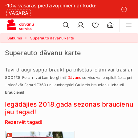
-10% vasaras piedzīvojumiem ar kodu:
×
sīkdatņu
VASARA
×
iestatījumus
Sākums
Superauto dāvanu karte
Superauto dāvanu karte
Tavi draugi sapņo braukt pa pilsētas ielām vai trasi ar
sporta
Ferarri
vai
Lamborghini
?
Dāvanu
serviss
var piepildīt šo sapni
– piedāvāt Ferarri F360 un Lamborghini Gallardo braucienu.
Izbaudi
braucienu!
Iegādājies 2018.gada sezonas braucienu
jau tagad!
Rezervēt tagad!