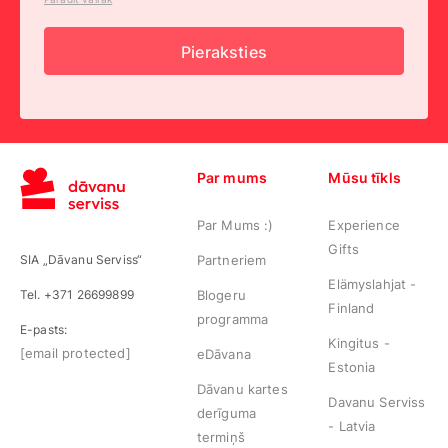
Pieraksties
Par mums
Mūsu tīkls
Par Mums :)
Experience
Gifts
SIA „Dāvanu Serviss“
Partneriem
Elämyslahjat -
Tel. +371 26699899
Blogeru
Finland
programma
E-pasts:
Kingitus -
[email protected]
eDāvana
Estonia
Dāvanu kartes
Davanu Serviss
derīguma
- Latvia
termiņš