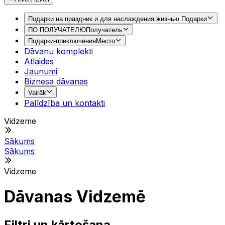
Подарки на праздник и для наслаждения жизнью
Подарки
ПО ПОЛУЧАТЕЛЮ
Получатель
Подарки-приключения
Место
Dāvanu komplekti
Atlaides
Jaunumi
Biznesa dāvanas
Vairāk
Palīdzība un kontakti
Vidzeme
Sākums
Sākums
Vidzeme
Dāvanas Vidzemē
Filtri un kārtošana