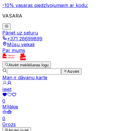
-10% vasaras piedzīvojumiem ar kodu:
VASARA
Pāriet uz saturu
+371 26699899
Mūsu veikali
Par mums
Atvērt meklēšanas logu
Aizvērt
Man ir dāvanu karte
Ieiet
0
Mīļākie
0
Grozs
Atvērt izvēli