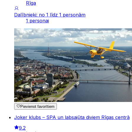
Rīga
Dalībnieki: no 1 līdz 1 personām
1 personai
Pievienot favorītiem
Joker klubs – SPA un labsajūta diviem Rīgas centrā
9.2