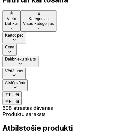
Vieta
Kategorijas
Bet kur
Visas kategorijas
Kārtot pēc
Cena
Dalībnieku skaits
Vērtējums
Atslēgvārdi
Filtrēt
Filtrēt
608 atrastas dāvanas
Produktu saraksts
Atbilstošie produkti