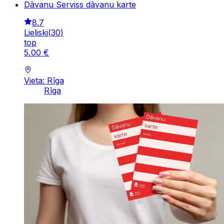
Dāvanu Serviss dāvanu karte
8.7
Lieliski
(
30
)
top
5
,
00
€
Vieta: Rīga
Rīga