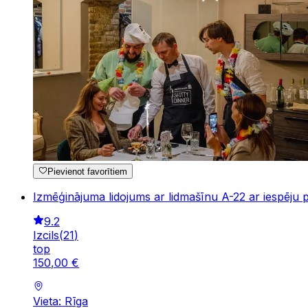
Pievienot favorītiem
Izmēģinājuma lidojums ar lidmašīnu A-22 ar iespēju 
9.2
Izcils
(
21
)
top
150
,
00
€
Vieta: Rīga