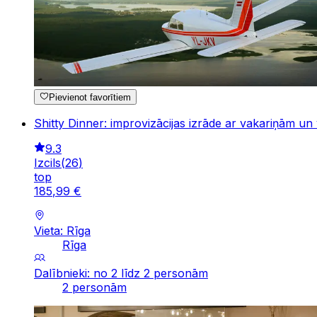
Pievienot favorītiem
Shitty Dinner: improvizācijas izrāde ar vakariņām un
9.3
Izcils
(
26
)
top
185
,
99
€
Vieta: Rīga
Rīga
Dalībnieki: no 2 līdz 2 personām
2 personām