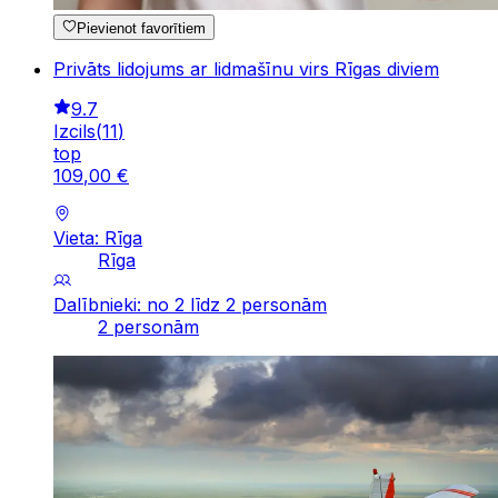
Pievienot favorītiem
Privāts lidojums ar lidmašīnu virs Rīgas diviem
9.7
Izcils
(
11
)
top
109
,
00
€
Vieta: Rīga
Rīga
Dalībnieki: no 2 līdz 2 personām
2 personām