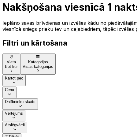
Nakšņošana viesnīcā 1 nakt
Ieplāno savas brīvdienas un izvēlies kādu no piedāvātajā
viesnīcā sniegs prieku tev un ceļabiedriem, tāpēc izvēlies
Filtri un kārtošana
Vieta
Kategorijas
Bet kur
Visas kategorijas
Kārtot pēc
Cena
Dalībnieku skaits
Vērtējums
Atslēgvārdi
Filtrēt