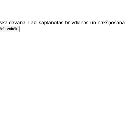
liska dāvana. Labi saplānotas brīvdienas un nakšņošana
dīt vairāk