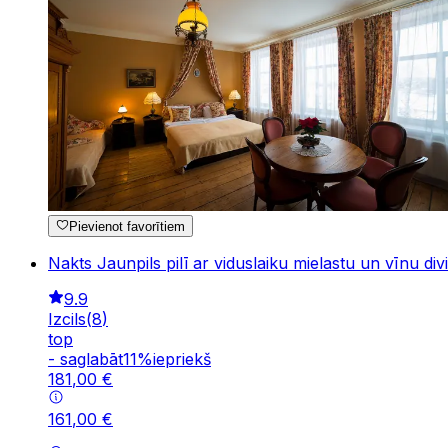
Pievienot favorītiem
Nakts Jaunpils pilī ar viduslaiku mielastu un vīnu di
9.9
Izcils
(
8
)
top
-
saglabāt
11
%
iepriekš
181
,
00
€
161
,
00
€