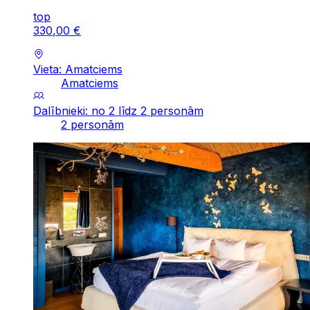
top
330
,
00
€
Vieta: Amatciems
Amatciems
Dalībnieki: no 2 līdz 2 personām
2 personām