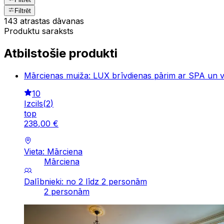
Filtrēt
143 atrastas dāvanas
Produktu saraksts
Atbilstošie produkti
Mārcienas muiža: LUX brīvdienas pārim ar SPA un 
10
Izcils
(
2
)
top
238
,
00
€
Vieta: Mārciena
Mārciena
Dalībnieki: no 2 līdz 2 personām
2 personām