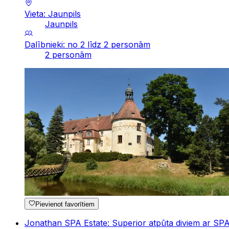
Vieta: Jaunpils
Jaunpils
Dalībnieki: no 2 līdz 2 personām
2 personām
Pievienot favorītiem
Jonathan SPA Estate: Superior atpūta diviem ar S