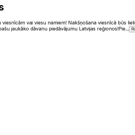
s
m viesnīcām vai viesu namiem! Nakšņošana viesnīcā būs lie
 pašu jaukāko dāvanu piedāvājumu Latvijas reģionos!Pie...
Rā