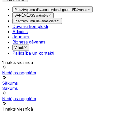
Piedzīvojumu dāvanas ikvienai gaumei!
Dāvanas
SAŅĒMĒJS
Saņēmējs
Piedzīvojumu dāvanas
Vieta
Dāvanu komplekti
Atlaides
Jaunumi
Biznesa dāvanas
Vairāk
Palīdzība un kontakti
1 nakts viesnīcā
Nedēļas nogalēm
Sākums
Sākums
Nedēļas nogalēm
1 nakts viesnīcā