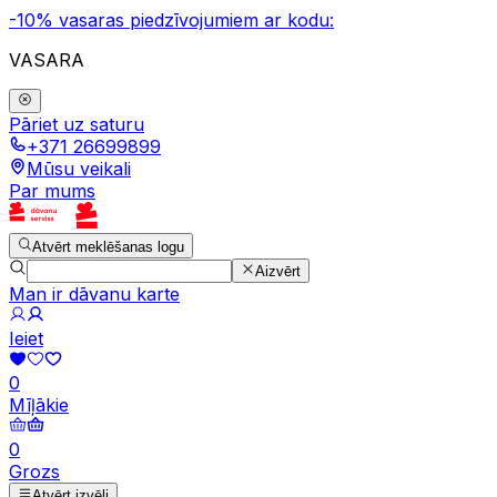
-10% vasaras piedzīvojumiem ar kodu:
VASARA
Pāriet uz saturu
+371 26699899
Mūsu veikali
Par mums
Atvērt meklēšanas logu
Aizvērt
Man ir dāvanu karte
Ieiet
0
Mīļākie
0
Grozs
Atvērt izvēli