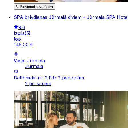
Pievienot favorītiem
SPA brīvdienas Jūrmalā diviem – Jūrmala SPA Hote
9.6
Izcils
(
5
)
top
145
,
00
€
Vieta: Jūrmala
Jūrmala
Dalībnieki: no 2 līdz 2 personām
2 personām