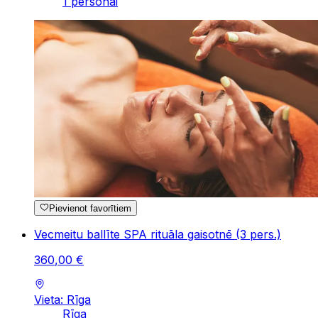
1 personai
Pievienot favorītiem
Vecmeitu ballīte SPA rituāla gaisotnē (3 pers.)
360
,
00
€
Vieta: Rīga
Rīga