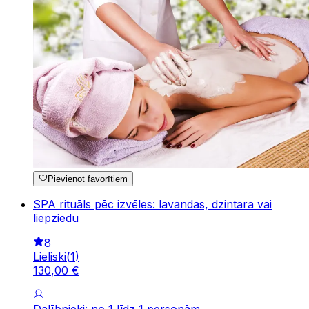
Pievienot favorītiem
SPA rituāls pēc izvēles: lavandas, dzintara vai
liepziedu
8
Lieliski
(
1
)
130
,
00
€