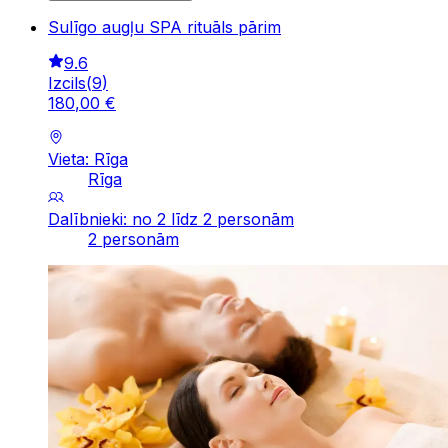
Sulīgo augļu SPA rituāls pārim
9.6
Izcils
(
9
)
180
,
00
€
Vieta: Rīga
Rīga
Dalībnieki: no 2 līdz 2 personām
2 personām