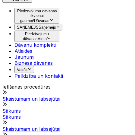
Piedzīvojumu dāvanas
ikvienai
gaumei!
Dāvanas
SAŅĒMĒJS
Saņēmējs
Piedzīvojumu
dāvanas
Vieta
Dāvanu komplekti
Atlaides
Jaunumi
Biznesa dāvanas
Vairāk
Palīdzība un kontakti
Ietīšanas procedūras
Skaistumam un labsajūtai
Sākums
Sākums
Skaistumam un labsajūtai