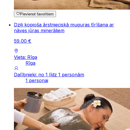
Pievienot favorītiem
Dziļi kopjoša ārstnieciskā muguras tīrīšana ar
nāves jūras minerāliem
59
,
00
€
Vieta: Rīga
Rīga
Dalībnieki: no 1 līdz 1 personām
1 personai