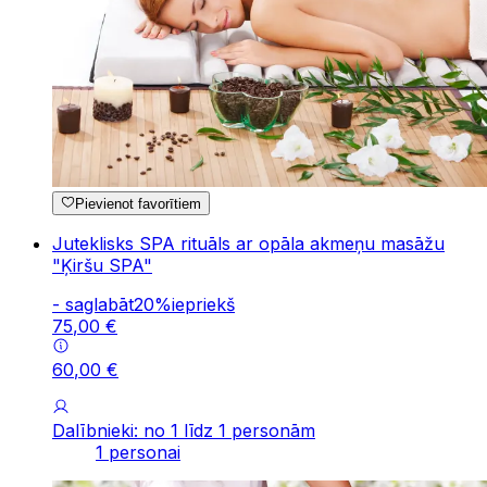
Pievienot favorītiem
Juteklisks SPA rituāls ar opāla akmeņu masāžu
"Ķiršu SPA"
-
saglabāt
20
%
iepriekš
75
,
00
€
60
,
00
€
Dalībnieki: no 1 līdz 1 personām
1 personai