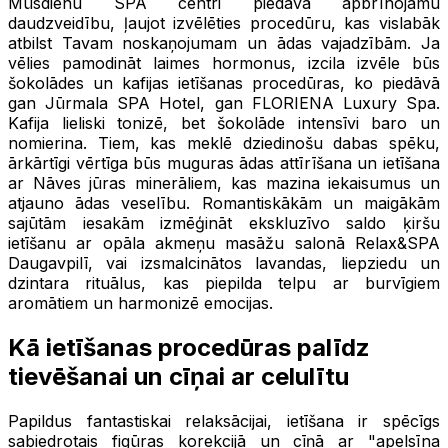
Mūsdienu SPA centri piedāvā apbrīnojamu
daudzveidību, ļaujot izvēlēties procedūru, kas vislabāk
atbilst Tavam noskaņojumam un ādas vajadzībām. Ja
vēlies pamodināt laimes hormonus, izcila izvēle būs
šokolādes un kafijas ietīšanas procedūras, ko piedāvā
gan Jūrmala SPA Hotel, gan FLORIENA Luxury Spa.
Kafija lieliski tonizē, bet šokolāde intensīvi baro un
nomierina. Tiem, kas meklē dziedinošu dabas spēku,
ārkārtīgi vērtīga būs muguras ādas attīrīšana un ietīšana
ar Nāves jūras minerāliem, kas mazina iekaisumus un
atjauno ādas veselību. Romantiskākām un maigākām
sajūtām iesakām izmēģināt ekskluzīvo saldo ķiršu
ietīšanu ar opāla akmeņu masāžu salonā Relax&SPA
Daugavpilī, vai izsmalcinātos lavandas, liepziedu un
dzintara rituālus, kas piepilda telpu ar burvīgiem
aromātiem un harmonizē emocijas.
Kā ietīšanas procedūras palīdz
tievēšanai un cīņai ar celulītu
Papildus fantastiskai relaksācijai, ietīšana ir spēcīgs
sabiedrotais figūras korekcijā un cīņā ar "apelsīna