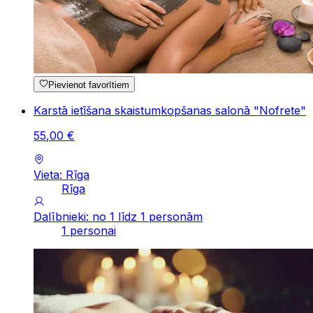
Pievienot favorītiem
Karstā ietīšana skaistumkopšanas salonā "Nofrete"
55
,
00
€
Vieta: Rīga
Rīga
Dalībnieki: no 1 līdz 1 personām
1 personai