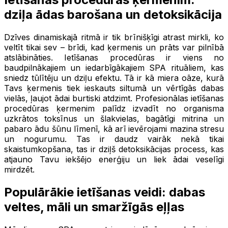
dziļa ādas barošana un detoksikācija
Dzīves dinamiskajā ritmā ir tik brīnišķīgi atrast mirkli, ko
veltīt tikai sev – brīdi, kad ķermenis un prāts var pilnībā
atslābināties. Ietīšanas procedūras ir viens no
baudpilnākajiem un iedarbīgākajiem SPA rituāliem, kas
sniedz tūlītēju un dziļu efektu. Tā ir kā miera oāze, kurā
Tavs ķermenis tiek ieskauts siltumā un vērtīgās dabas
vielās, ļaujot ādai burtiski atdzimt. Profesionālas ietīšanas
procedūras ķermenim palīdz izvadīt no organisma
uzkrātos toksīnus un šlakvielas, bagātīgi mitrina un
pabaro ādu šūnu līmenī, kā arī ievērojami mazina stresu
un nogurumu. Tas ir daudz vairāk nekā tikai
skaistumkopšana, tas ir dziļš detoksikācijas process, kas
atjauno Tavu iekšējo enerģiju un liek ādai veselīgi
mirdzēt.
Populārākie ietīšanas veidi: dabas
veltes, māli un smaržīgās eļļas