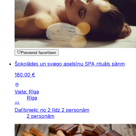
Pievienot favorītiem
Šokolādes un svaigo apelsīnu SPA rituāls pārim
180
,
00
€
Vieta: Rīga
Rīga
Dalībnieki: no 2 līdz 2 personām
2 personām