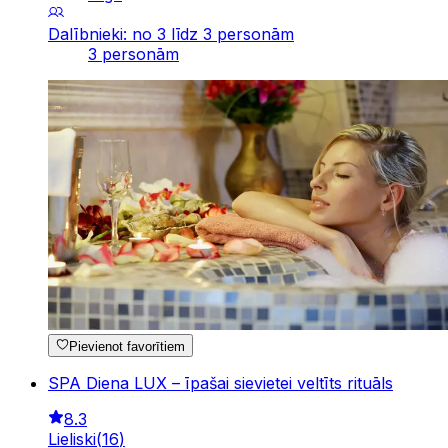
Dalībnieki: no 3 līdz 3 personām
3 personām
Pievienot favorītiem
SPA Diena LUX – īpašai sievietei veltīts rituāls
8.3
Lieliski
(
16
)