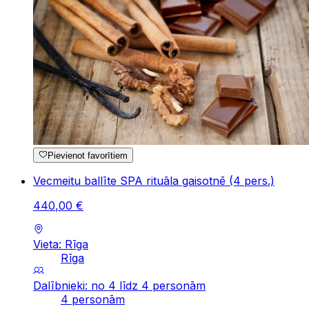
Pievienot favorītiem
Vecmeitu ballīte SPA rituāla gaisotnē (4 pers.)
440
,
00
€
Vieta: Rīga
Rīga
Dalībnieki: no 4 līdz 4 personām
4 personām