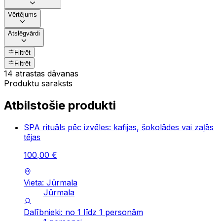
Vērtējums
Atslēgvārdi
Filtrēt
Filtrēt
14 atrastas dāvanas
Produktu saraksts
Atbilstošie produkti
SPA rituāls pēc izvēles: kafijas, šokolādes vai zaļās
tējas
100
,
00
€
Vieta: Jūrmala
Jūrmala
Dalībnieki: no 1 līdz 1 personām