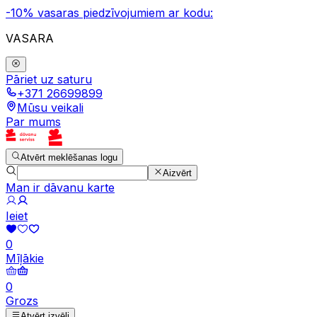
-10% vasaras piedzīvojumiem ar kodu:
VASARA
Pāriet uz saturu
+371 26699899
Mūsu veikali
Par mums
Atvērt meklēšanas logu
Aizvērt
Man ir dāvanu karte
Ieiet
0
Mīļākie
0
Grozs
Atvērt izvēli