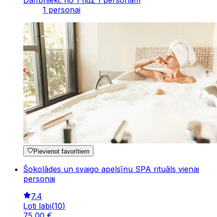
Dalībnieki: no 1 līdz 1 personām
1 personai
Pievienot favorītiem
Šokolādes un svaigo apelsīnu SPA rituāls vienai
personai
7.4
Ļoti labi
(
10
)
75
,
00
€