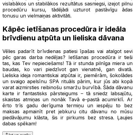
vislabākos un stabilākos rezultātus sasniegsi, izejot pilnu
procedūru kursu, tādējādi uzturot pastāvīgu ādas
tonusu un vielmaiņas aktivitāti.
Kāpēc ietīšanas procedūra ir ideāla
brīvdienu atpūta un lieliska dāvana
Vēlies padarīt brīvdienas patiesi īpašas vai atalgot sevi
pēc garas darba nedēļas? Ietīšanas procedūra ir tieši
tas, kas Tev nepieciešams! Tā ir stunda pilnīga miera un
baudas, ko vari piedzīvot gan vienatnē, gan divatā.
Lieliska ideja romantiskai atpūtai ir, piemērām, šokolādes
un svaigo apelsīnu SPA rituāls pārim, kur jūs abi kopā
varat aizmirsties reibinošu smaržu burvībā. Šāda dāvanu
karte ir fantastisks pārsteigums – tā sniedz labsajūtu,
skaistas atmiņas un nonāk Tavā e-pastā acumirklī. Ar
ērto trīs gadu derīguma termiņu un iespēju to bez
maksas apmainīt pret jebkuru citu dāvanu no mūsu
piedāvājumu klāsta, šis ir pirkums bez stresa. Ļaujies
dabas spēkam!