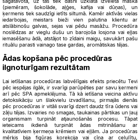
sagatavota, uz tās tiek dāsni uzklāta izvēlētā maska
(piemēram, šokolāde, aļģes, kafija vai dūņas), un
ķermenis tiek saudzīgi ietīts siltumā. Kamēr aktīvās vielas
iedarbojas, meistars bieži vien palutina klientu ar
atslābinošu galvas, sejas vai pēdu masāžu. Procedūra
noslēdzas ar vieglu dušu un barojoša losjona vai eļļas
iemasēšanu ādā, atstājot to zīdaini maigu, savukārt pašu
rituālu parasti vainago tase gardas, aromātiskas tējas.
Ādas kopšana pēc procedūras
ilgnoturīgam rezultātam
Lai ietīšanas procedūras labvēlīgais efekts priecētu Tevi
pēc iespējas ilgāk, ir svarīgi parūpēties par savu ķermeni
arī pēc SPA apmeklējuma. Tā kā ietīšana veicina aktīvu
detoksikāciju un šlakvielu izvadīšanu, pirmajās dienās
pēc procedūras ir vitāli svarīgi dzert daudz tīra ūdens vai
zāļu tējas. Izvairies no smagas, taukainas pārtikas un ļauj
organismam turpināt atjaunošanās procesu. Tāpat
ieteicams ikdienā turpināt ādas mitrināšanu ar
kvalitatīviem ķermeņa krēmiem vai eļļām. Ja procedūras
mērķis bija figūras korekcija vai cīņa ar celulītu,