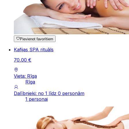
Pievienot favorītiem
Kafijas SPA rituāls
70
,
00
€
Vieta: Rīga
Rīga
Dalībnieki: no 1 līdz 0 personām
1 personai