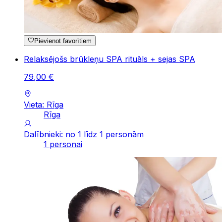
Pievienot favorītiem
Relaksējošs brūkleņu SPA rituāls + sejas SPA
79
,
00
€
Vieta: Rīga
Rīga
Dalībnieki: no 1 līdz 1 personām
1 personai