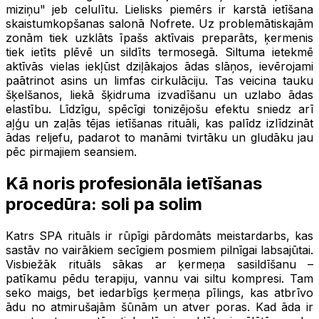
miziņu" jeb celulītu. Lielisks piemērs ir karstā ietīšana
skaistumkopšanas salonā Nofrete. Uz problemātiskajām
zonām tiek uzklāts īpašs aktīvais preparāts, ķermenis
tiek ietīts plēvē un sildīts termosegā. Siltuma ietekmē
aktīvās vielas iekļūst dziļākajos ādas slāņos, ievērojami
paātrinot asins un limfas cirkulāciju. Tas veicina tauku
šķelšanos, liekā šķidruma izvadīšanu un uzlabo ādas
elastību. Līdzīgu, spēcīgi tonizējošu efektu sniedz arī
aļģu un zaļās tējas ietīšanas rituāli, kas palīdz izlīdzināt
ādas reljefu, padarot to manāmi tvirtāku un gludāku jau
pēc pirmajiem seansiem.
Kā noris profesionāla ietīšanas
procedūra: soli pa solim
Katrs SPA rituāls ir rūpīgi pārdomāts meistardarbs, kas
sastāv no vairākiem secīgiem posmiem pilnīgai labsajūtai.
Visbiežāk rituāls sākas ar ķermeņa sasildīšanu –
patīkamu pēdu terapiju, vannu vai siltu kompresi. Tam
seko maigs, bet iedarbīgs ķermeņa pīlings, kas atbrīvo
ādu no atmirušajām šūnām un atver poras. Kad āda ir