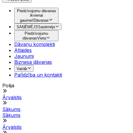
Piedzīvojumu dāvanas
ikvienai
gaumei!
Dāvanas
SAŅĒMĒJS
Saņēmējs
Piedzīvojumu
dāvanas
Vieta
Dāvanu komplekti
Atlaides
Jaunumi
Biznesa dāvanas
Vairāk
Palīdzība un kontakti
Polija
Ārvalstis
Sākums
Sākums
Ārvalstis