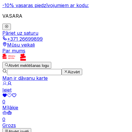
-10% vasaras piedzīvojumiem ar kodu:
VASARA
Pāriet uz saturu
+371 26699899
Mūsu veikali
Par mums
Atvērt meklēšanas logu
Aizvērt
Man ir dāvanu karte
Ieiet
0
Mīļākie
0
Grozs
Atvērt izvēli