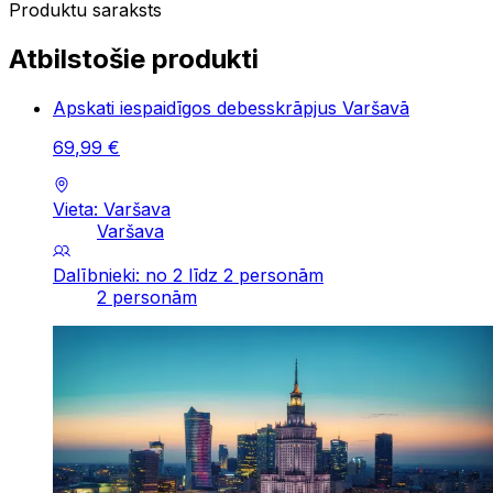
Produktu saraksts
Atbilstošie produkti
Apskati iespaidīgos debesskrāpjus Varšavā
69
,
99
€
Vieta: Varšava
Varšava
Dalībnieki: no 2 līdz 2 personām
2 personām