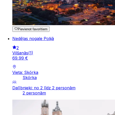
Pievienot favorītiem
Nedēļas nogale Polijā
2
Vilšanās
(
1
)
69
,
99
€
Vieta: Skórka
Skórka
Dalībnieki: no 2 līdz 2 personām
2 personām