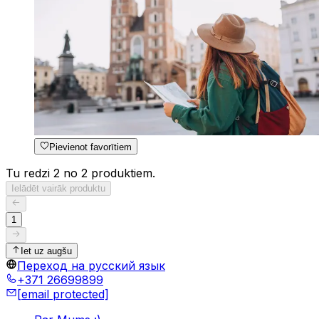
Pievienot favorītiem
Tu redzi 2 no 2 produktiem.
Ielādēt vairāk produktu
1
Iet uz augšu
Переход на русский язык
+371 26699899
[email protected]