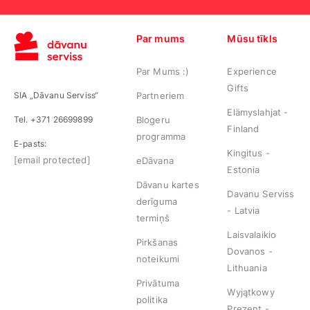
Par mums
Mūsu tīkls
Par Mums :)
Experience
Gifts
SIA „Dāvanu Serviss“
Partneriem
Elämyslahjat -
Tel. +371 26699899
Blogeru
Finland
programma
E-pasts:
Kingitus -
[email protected]
eDāvana
Estonia
Dāvanu kartes
Davanu Serviss
derīguma
- Latvia
termiņš
Laisvalaikio
Pirkšanas
Dovanos -
noteikumi
Lithuania
Privātuma
Wyjątkowy
politika
Prezent -