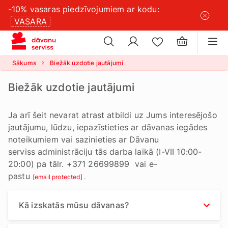
-10% vasaras piedzīvojumiem ar kodu:
×
sīkdatņu
VASARA
×
iestatījumus
Sākums
Biežāk uzdotie jautājumi
Biežāk uzdotie jautājumi
Ja arī šeit nevarat atrast atbildi uz Jums interesējošo
jautājumu, lūdzu, iepazīstieties ar dāvanas iegādes
noteikumiem vai sazinieties ar Dāvanu
serviss administrāciju tās darba laikā (I-VII 10:00-
20:00) pa tālr. +371 26699899 vai e-
pastu
[email protected]
.
Kā izskatās mūsu dāvanas?