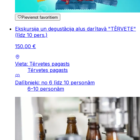
Pievienot favorītiem
Ekskursija un degustācija alus darītavā "TĒRVETE"
(līdz 10 pers.)
150
,
00
€
Vieta: Tērvetes pagasts
Tērvetes pagasts
Dalībnieki: no 6 līdz 10 personām
6–10 personām