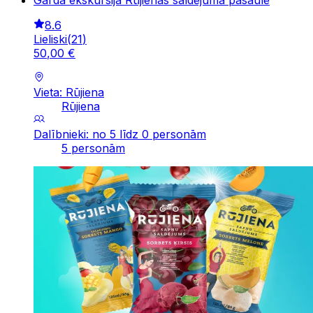
8.6
Lieliski
(
21
)
50
,
00
€
Vieta: Rūjiena
Rūjiena
Dalībnieki: no 5 līdz 0 personām
5 personām