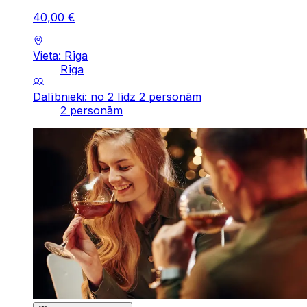
40
,
00
€
Vieta: Rīga
Rīga
Dalībnieki: no 2 līdz 2 personām
2 personām