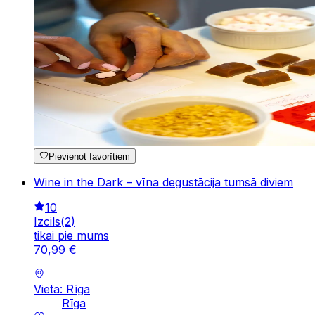
Pievienot favorītiem
Wine in the Dark – vīna degustācija tumsā diviem
10
Izcils
(
2
)
tikai pie mums
70
,
99
€
Vieta: Rīga
Rīga