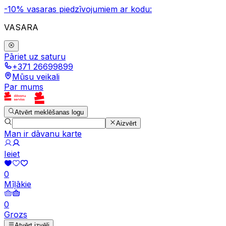
-10% vasaras piedzīvojumiem ar kodu:
VASARA
Pāriet uz saturu
+371 26699899
Mūsu veikali
Par mums
Atvērt meklēšanas logu
Aizvērt
Man ir dāvanu karte
Ieiet
0
Mīļākie
0
Grozs
Atvērt izvēli