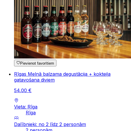
Pievienot favorītiem
Rīgas Melnā balzama degustācija + kokteiļa
gatavošana diviem
54
,
00
€
Vieta: Rīga
Rīga
Dalībnieki: no 2 līdz 2 personām
2 personām