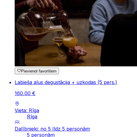
Pievienot favorītiem
Labieša alus degustācija + uzkodas (5 pers.)
160
,
00
€
Vieta: Rīga
Rīga
Dalībnieki: no 5 līdz 5 personām
5 personām