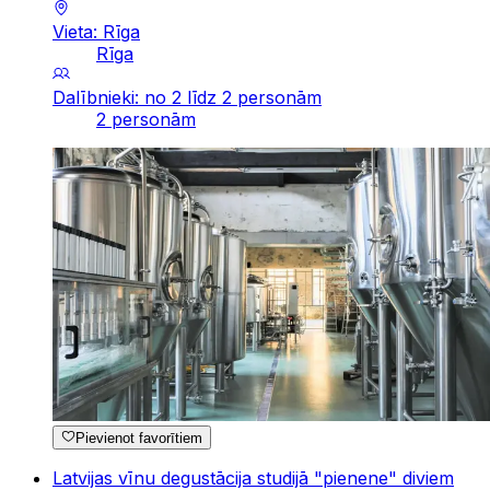
Vieta: Rīga
Rīga
Dalībnieki: no 2 līdz 2 personām
2 personām
Pievienot favorītiem
Latvijas vīnu degustācija studijā "pienene" diviem