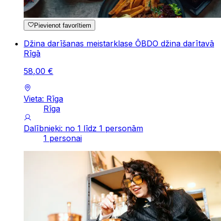
Pievienot favorītiem
Džina darīšanas meistarklase ŌBDO džina darītavā
Rīgā
58
,
00
€
Vieta: Rīga
Rīga
Dalībnieki: no 1 līdz 1 personām
1 personai