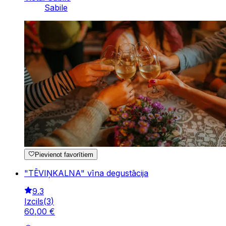
Sabile
Pievienot favorītiem
"TĒVIŅKALNA" vīna degustācija
9.3
Izcils
(
3
)
60
,
00
€