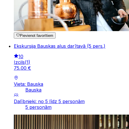
Pievienot favorītiem
Ekskursija Bauskas alus darītavā (5 pers.)
10
Izcils
(
1
)
75
,
00
€
Vieta: Bauska
Bauska
Dalībnieki: no 5 līdz 5 personām
5 personām