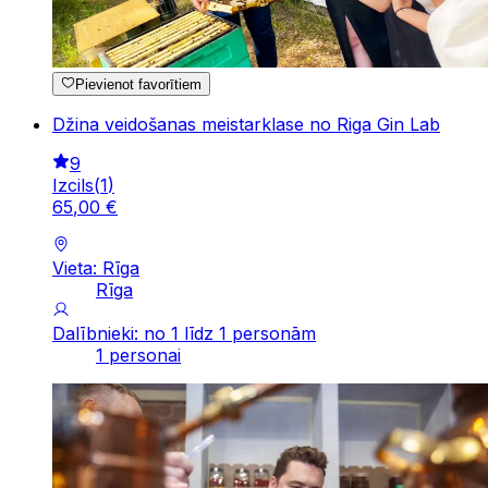
Pievienot favorītiem
Džina veidošanas meistarklase no Riga Gin Lab
9
Izcils
(
1
)
65
,
00
€
Vieta: Rīga
Rīga
Dalībnieki: no 1 līdz 1 personām
1 personai