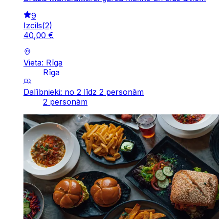
9
Izcils
(
2
)
40
,
00
€
Vieta: Rīga
Rīga
Dalībnieki: no 2 līdz 2 personām
2 personām