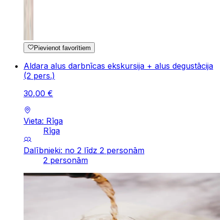
Pievienot favorītiem
Aldara alus darbnīcas ekskursija + alus degustācija
(2 pers.)
30
,
00
€
Vieta: Rīga
Rīga
Dalībnieki: no 2 līdz 2 personām
2 personām