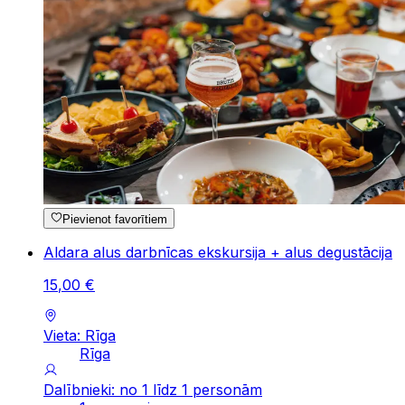
Pievienot favorītiem
Aldara alus darbnīcas ekskursija + alus degustācija
15
,
00
€
Vieta: Rīga
Rīga
Dalībnieki: no 1 līdz 1 personām