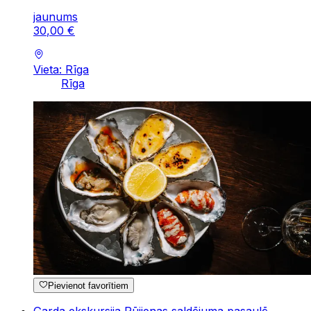
jaunums
30
,
00
€
Vieta: Rīga
Rīga
Pievienot favorītiem
Garda ekskursija Rūjienas saldējuma pasaulē