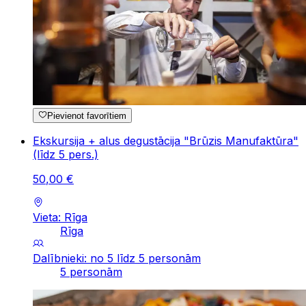
Pievienot favorītiem
Ekskursija + alus degustācija "Brūzis Manufaktūra"
(līdz 5 pers.)
50
,
00
€
Vieta: Rīga
Rīga
Dalībnieki: no 5 līdz 5 personām
5 personām