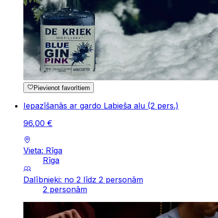
Pievienot favorītiem
Iepazīšanās ar gardo Labieša alu (2 pers.)
96
,
00
€
Vieta: Rīga
Rīga
Dalībnieki: no 2 līdz 2 personām
2 personām