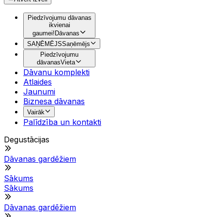
Piedzīvojumu dāvanas
ikvienai
gaumei!
Dāvanas
SAŅĒMĒJS
Saņēmējs
Piedzīvojumu
dāvanas
Vieta
Dāvanu komplekti
Atlaides
Jaunumi
Biznesa dāvanas
Vairāk
Palīdzība un kontakti
Degustācijas
Dāvanas gardēžiem
Sākums
Sākums
Dāvanas gardēžiem