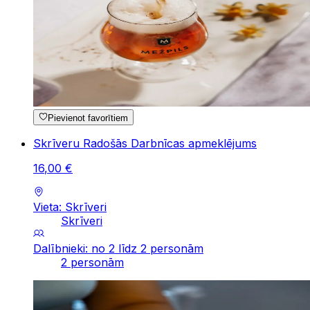
Pievienot favorītiem
Skrīveru Radošās Darbnīcas apmeklējums
16
,
00
€
Vieta: Skrīveri
Skrīveri
Dalībnieki: no 2 līdz 2 personām
2 personām