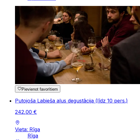
Pievienot favorītiem
Putojoša Labieša alus degustācija (līdz 10 pers.)
242
,
00
€
Vieta: Rīga
Rīga