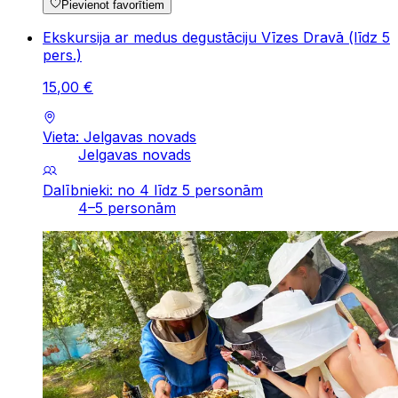
Pievienot favorītiem
Ekskursija ar medus degustāciju Vīzes Dravā (līdz 5
pers.)
15
,
00
€
Vieta: Jelgavas novads
Jelgavas novads
Dalībnieki: no 4 līdz 5 personām
4–5 personām