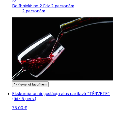
Dalībnieki: no 2 līdz 2 personām
2 personām
Pievienot favorītiem
Ekskursija un degustācija alus darītavā "TĒRVETE"
(līdz 5 pers.)
75
,
00
€