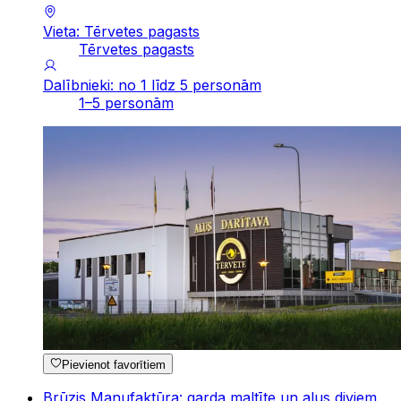
Vieta: Tērvetes pagasts
Tērvetes pagasts
Dalībnieki: no 1 līdz 5 personām
1–5 personām
Pievienot favorītiem
Brūzis Manufaktūra: garda maltīte un alus diviem