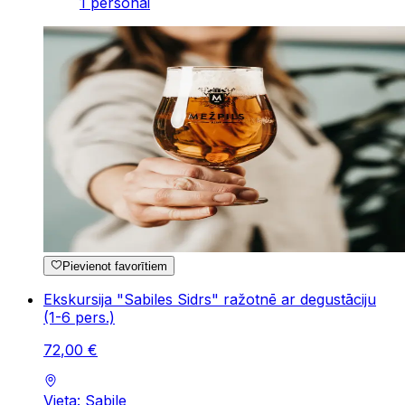
1 personai
Pievienot favorītiem
Ekskursija "Sabiles Sidrs" ražotnē ar degustāciju
(1-6 pers.)
72
,
00
€
Vieta: Sabile