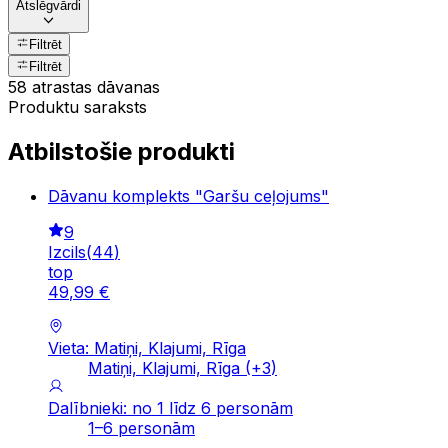
Atslēgvārdi
Filtrēt
Filtrēt
58 atrastas dāvanas
Produktu saraksts
Atbilstošie produkti
Dāvanu komplekts "Garšu ceļojums"
9
Izcils
(
44
)
top
49
,
99
€
Vieta: Matiņi, Klajumi, Rīga
Matiņi, Klajumi, Rīga
(+
3
)
Dalībnieki: no 1 līdz 6 personām
1–6 personām