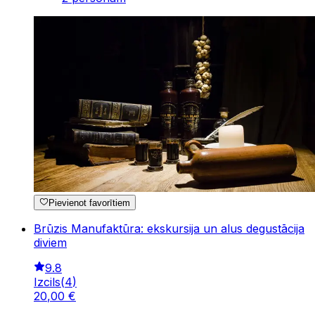
Pievienot favorītiem
Brūzis Manufaktūra: ekskursija un alus degustācija
diviem
9.8
Izcils
(
4
)
20
,
00
€