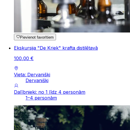
Pievienot favorītiem
Ekskursija "De Kriek" krafta distilētavā
100
,
00
€
Vieta: Dervaniški
Dervaniški
Dalībnieki: no 1 līdz 4 personām
1–4 personām