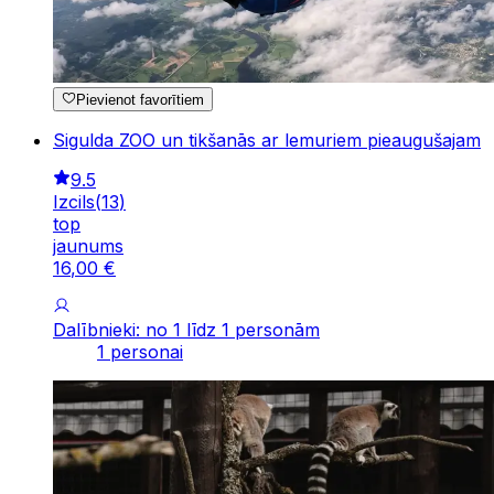
Pievienot favorītiem
Sigulda ZOO un tikšanās ar lemuriem pieaugušajam
9.5
Izcils
(
13
)
top
jaunums
16
,
00
€
Dalībnieki: no 1 līdz 1 personām
1 personai