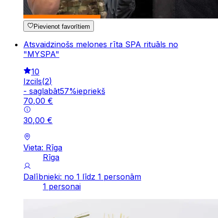
Pievienot favorītiem
Atsvaidzinošs melones rīta SPA rituāls no
"MYSPA"
10
Izcils
(
2
)
-
saglabāt
57
%
iepriekš
70
,
00
€
30
,
00
€
Vieta: Rīga
Rīga
Dalībnieki: no 1 līdz 1 personām
1 personai