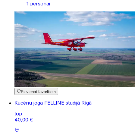
1 personai
Pievienot favorītiem
Kucēnu joga FELLINE studijā Rīgā
top
40
,
00
€