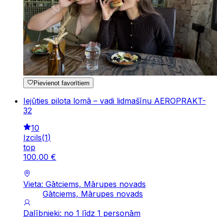
Pievienot favorītiem
Iejūties pilota lomā – vadi lidmašīnu AEROPRAKT-
32
10
Izcils
(
1
)
top
100
,
00
€
Vieta: Gātciems, Mārupes novads
Gātciems, Mārupes novads
Dalībnieki: no 1 līdz 1 personām