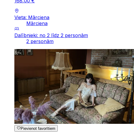
168
,
00
€
Vieta: Mārciena
Mārciena
Dalībnieki: no 2 līdz 2 personām
2 personām
Pievienot favorītiem