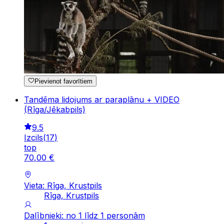
Pievienot favorītiem
Tandēma lidojums ar paraplānu + VIDEO
(Rīga/Jēkabpils)
9.5
Izcils
(
17
)
top
70
,
00
€
Vieta: Rīga, Krustpils
Rīga, Krustpils
Dalībnieki: no 1 līdz 1 personām