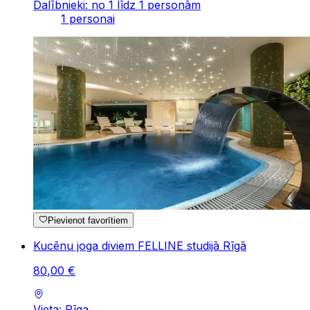
Dalībnieki: no 1 līdz 1 personām
1 personai
Pievienot favorītiem
Kucēnu joga diviem FELLINE studijā Rīgā
80
,
00
€
Vieta: Rīga