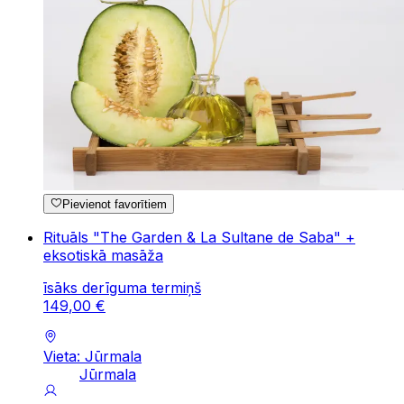
Pievienot favorītiem
Rituāls "The Garden & La Sultane de Saba" +
eksotiskā masāža
īsāks derīguma termiņš
149
,
00
€
Vieta: Jūrmala
Jūrmala