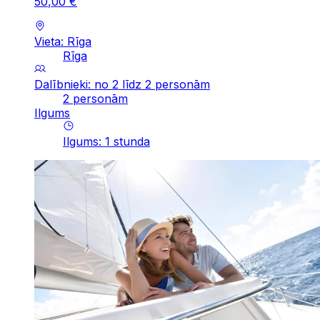
50
,
00
€
Vieta: Rīga
Rīga
Dalībnieki: no 2 līdz 2 personām
2 personām
Ilgums
Ilgums
:
1
stunda