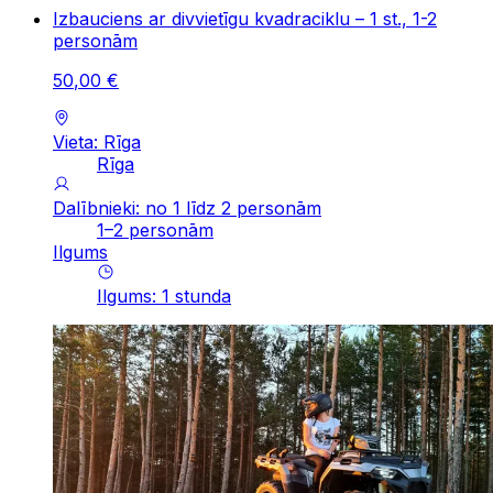
Izbauciens ar divvietīgu kvadraciklu – 1 st., 1-2
personām
50
,
00
€
Vieta: Rīga
Rīga
Dalībnieki: no 1 līdz 2 personām
1–2 personām
Ilgums
Ilgums
:
1
stunda