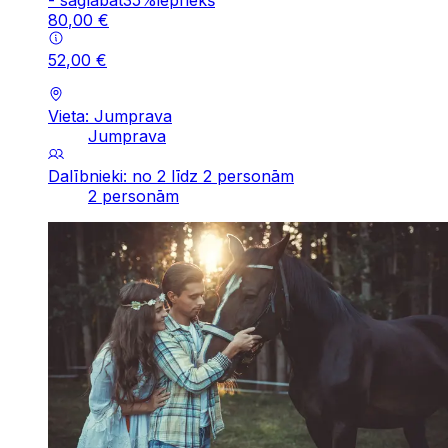
80
,
00
€
52
,
00
€
Vieta: Jumprava
Jumprava
Dalībnieki: no 2 līdz 2 personām
2 personām