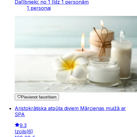
Dalībnieki: no 1 līdz 1 personām
1 personai
Pievienot favorītiem
Aristokrātiska atpūta diviem Mārcienas muižā ar
SPA
9.3
Izcils
(
6
)