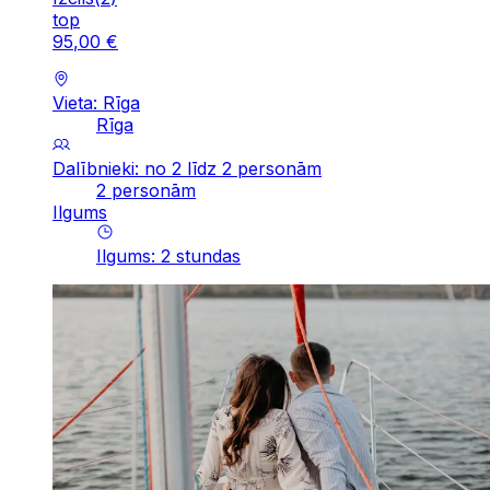
top
95
,
00
€
Vieta: Rīga
Rīga
Dalībnieki: no 2 līdz 2 personām
2 personām
Ilgums
Ilgums
:
2
stundas