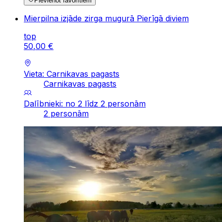
Pievienot favorītiem
Mierpilna izjāde zirga mugurā Pierīgā diviem
top
50
,
00
€
Vieta: Carnikavas pagasts
Carnikavas pagasts
Dalībnieki: no 2 līdz 2 personām
2 personām