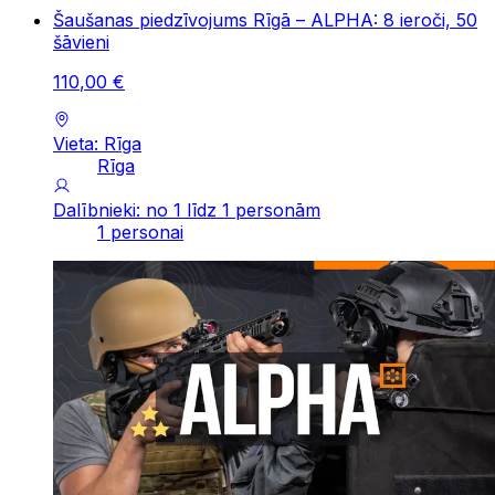
Šaušanas piedzīvojums Rīgā – ALPHA: 8 ieroči, 50
šāvieni
110
,
00
€
Vieta: Rīga
Rīga
Dalībnieki: no 1 līdz 1 personām
1 personai