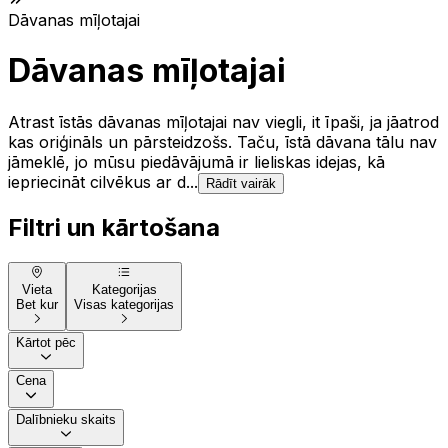
Dāvanas mīļotajai
Dāvanas mīļotajai
Atrast īstās dāvanas mīļotajai nav viegli, it īpaši, ja jāatrod
kas oriģināls un pārsteidzošs. Taču, īstā dāvana tālu nav
jāmeklē, jo mūsu piedāvājumā ir lieliskas idejas, kā
iepriecināt cilvēkus ar d...
Rādīt vairāk
Filtri un kārtošana
Vieta
Kategorijas
Bet kur
Visas kategorijas
Kārtot pēc
Cena
Dalībnieku skaits