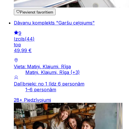
Pievienot favorītiem
Dāvanu komplekts "Garšu ceļojums"
9
Izcils
(
44
)
top
49
,
99
€
Vieta: Matiņi, Klajumi, Rīga
Matiņi, Klajumi, Rīga
(+
3
)
Dalībnieki: no 1 līdz 6 personām
1–6 personām
28
+
Piedzīvojumi