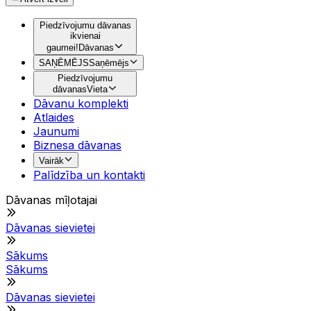
Piedzīvojumu dāvanas
ikvienai
gaumei!
Dāvanas
SAŅĒMĒJS
Saņēmējs
Piedzīvojumu
dāvanas
Vieta
Dāvanu komplekti
Atlaides
Jaunumi
Biznesa dāvanas
Vairāk
Palīdzība un kontakti
Dāvanas mīļotajai
Dāvanas sievietei
Sākums
Sākums
Dāvanas sievietei