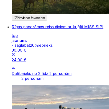
Pievienot favorītiem
Rīgas panorāmas reiss diviem ar kuģīti MISSISIPI
top
jaunums
-
saglabāt
20
%
iepriekš
30
,
00
€
24
,
00
€
Dalībnieki: no 2 līdz 2 personām
2 personām