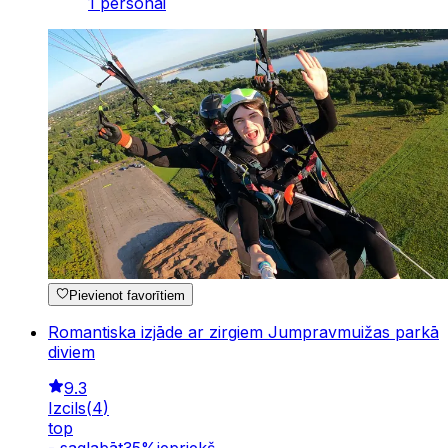
1 personai
Pievienot favorītiem
Romantiska izjāde ar zirgiem Jumpravmuižas parkā
diviem
9.3
Izcils
(
4
)
top
-
saglabāt
35
%
iepriekš