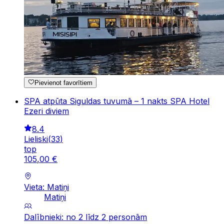
Pievienot favorītiem
SPA atpūta Siguldas tuvumā – 1 nakts SPA Hotel
Ezeri diviem
8.4
Lieliski
(
33
)
top
105
,
00
€
Vieta: Matiņi
Matiņi
Dalībnieki: no 2 līdz 2 personām