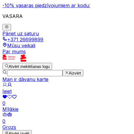
-10% vasaras piedzīvojumiem ar kodu:
VASARA
Pāriet uz saturu
+371 26699899
Mūsu veikali
Par mums
Atvērt meklēšanas logu
Aizvērt
Man ir dāvanu karte
Ieiet
0
Mīļākie
0
Grozs
Atvērt izvēli