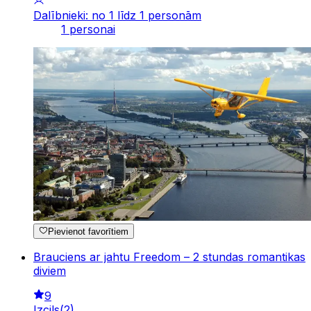
Dalībnieki: no 1 līdz 1 personām
1 personai
Pievienot favorītiem
Brauciens ar jahtu Freedom – 2 stundas romantikas
diviem
9
Izcils
(
2
)