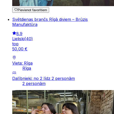
Pievienot favorītiem
Svētdienas brančs Rīgā diviem – Brūzis
Manufaktūra
8.9
Lieliski
(
40
)
top
50
,
00
€
Vieta: Rīga
Rīga
Dalībnieki: no 2 līdz 2 personām
2 personām