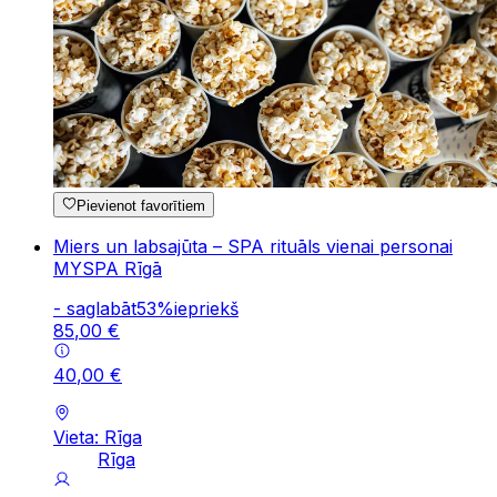
Pievienot favorītiem
Miers un labsajūta – SPA rituāls vienai personai
MYSPA Rīgā
-
saglabāt
53
%
iepriekš
85
,
00
€
40
,
00
€
Vieta: Rīga
Rīga