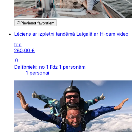
Pievienot favorītiem
Lēciens ar izpletni tandēmā Latgalē ar H-cam video
top
280
,
00
€
Dalībnieki: no 1 līdz 1 personām
1 personai