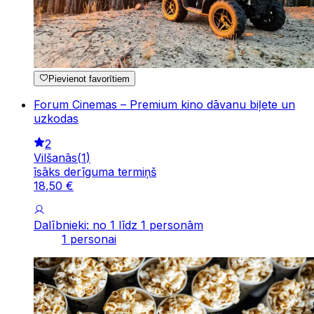
Pievienot favorītiem
Forum Cinemas – Premium kino dāvanu biļete un
uzkodas
2
Vilšanās
(
1
)
īsāks derīguma termiņš
18
,
50
€
Dalībnieki: no 1 līdz 1 personām
1 personai