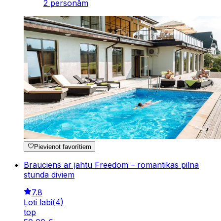
2 personām
Pievienot favorītiem
Brauciens ar jahtu Freedom – romantikas pilna
stunda diviem
7.8
Ļoti labi
(
4
)
top