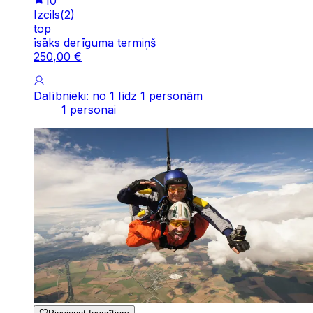
10
Izcils
(
2
)
top
īsāks derīguma termiņš
250
,
00
€
Dalībnieki: no 1 līdz 1 personām
1 personai