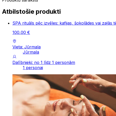
Produktu saraksts
Atbilstošie produkti
SPA rituāls pēc izvēles: kafijas, šokolādes vai zaļās t
100
,
00
€
Vieta: Jūrmala
Jūrmala
Dalībnieki: no 1 līdz 1 personām
1 personai