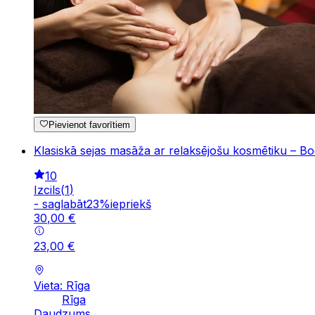
Pievienot favorītiem
Klasiskā sejas masāža ar relaksējošu kosmētiku – B
10
Izcils
(
1
)
-
saglabāt
23
%
iepriekš
30
,
00
€
23
,
00
€
Vieta: Rīga
Rīga
Daudzums