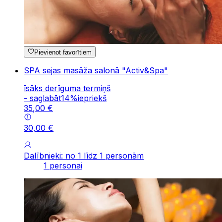
Pievienot favorītiem
SPA sejas masāža salonā "Activ&Spa"
īsāks derīguma termiņš
-
saglabāt
14
%
iepriekš
35
,
00
€
30
,
00
€
Dalībnieki: no 1 līdz 1 personām
1 personai