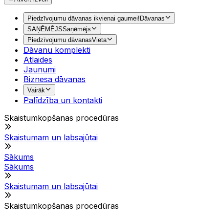
Piedzīvojumu dāvanas ikvienai gaumei!
Dāvanas
SAŅĒMĒJS
Saņēmējs
Piedzīvojumu dāvanas
Vieta
Dāvanu komplekti
Atlaides
Jaunumi
Biznesa dāvanas
Vairāk
Palīdzība un kontakti
Skaistumkopšanas procedūras
Skaistumam un labsajūtai
Sākums
Sākums
Skaistumam un labsajūtai
Skaistumkopšanas procedūras