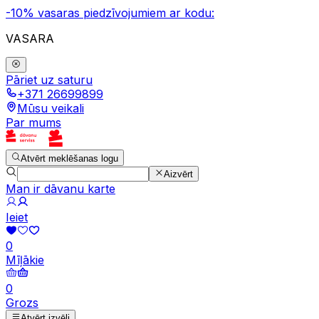
-10% vasaras piedzīvojumiem ar kodu:
VASARA
Pāriet uz saturu
+371 26699899
Mūsu veikali
Par mums
Atvērt meklēšanas logu
Aizvērt
Man ir dāvanu karte
Ieiet
0
Mīļākie
0
Grozs
Atvērt izvēli