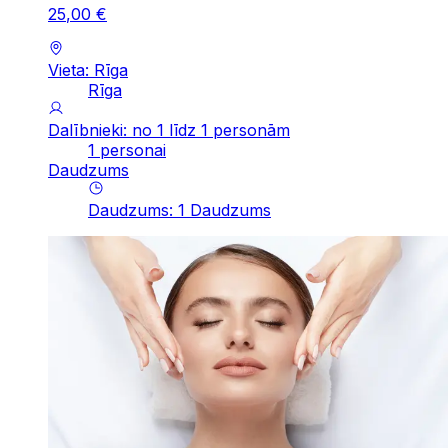
25
,
00
€
Vieta: Rīga
Rīga
Dalībnieki: no 1 līdz 1 personām
1 personai
Daudzums
Daudzums
:
1
Daudzums