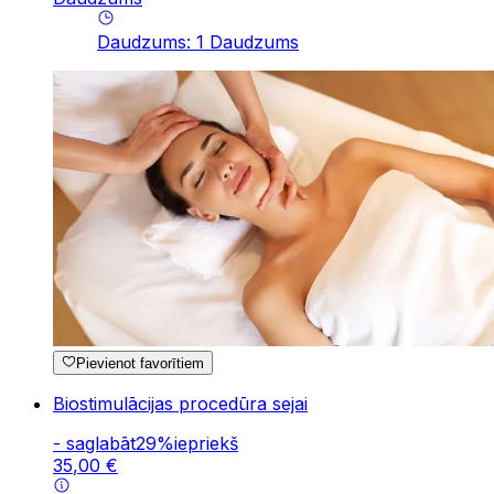
Daudzums
:
1
Daudzums
Pievienot favorītiem
Biostimulācijas procedūra sejai
-
saglabāt
29
%
iepriekš
35
,
00
€