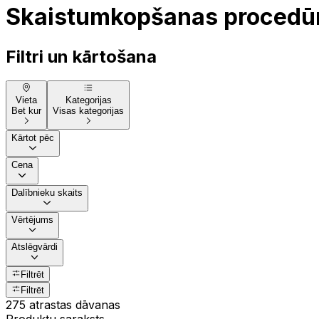
Skaistumkopšanas procedū
Filtri un kārtošana
Vieta
Kategorijas
Bet kur
Visas kategorijas
Kārtot pēc
Cena
Dalībnieku skaits
Vērtējums
Atslēgvārdi
Filtrēt
Filtrēt
275 atrastas dāvanas