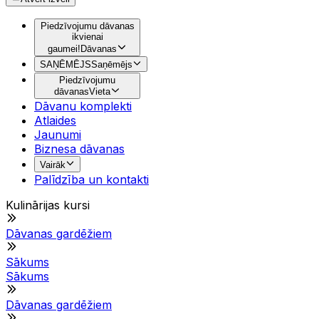
Piedzīvojumu dāvanas
ikvienai
gaumei!
Dāvanas
SAŅĒMĒJS
Saņēmējs
Piedzīvojumu
dāvanas
Vieta
Dāvanu komplekti
Atlaides
Jaunumi
Biznesa dāvanas
Vairāk
Palīdzība un kontakti
Kulinārijas kursi
Dāvanas gardēžiem
Sākums
Sākums
Dāvanas gardēžiem