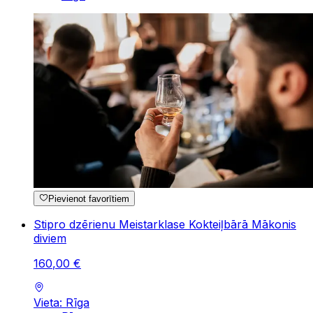
Pievienot favorītiem
Stipro dzērienu Meistarklase Kokteiļbārā Mākonis
diviem
160
,
00
€
Vieta: Rīga