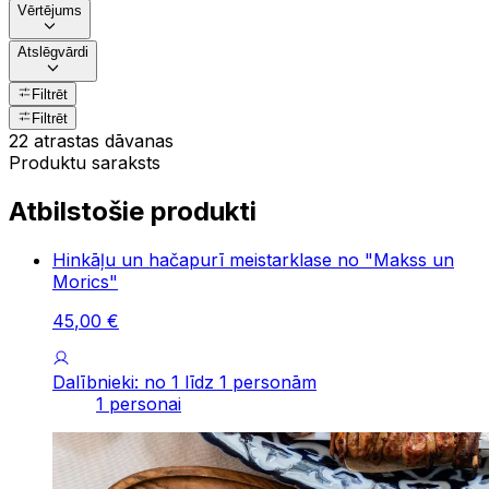
Vērtējums
Atslēgvārdi
Filtrēt
Filtrēt
22 atrastas dāvanas
Produktu saraksts
Atbilstošie produkti
Hinkāļu un hačapurī meistarklase no "Makss un
Morics"
45
,
00
€
Dalībnieki: no 1 līdz 1 personām
1 personai