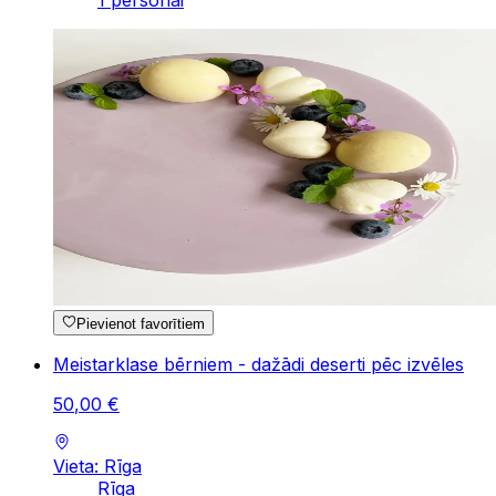
1 personai
Pievienot favorītiem
Meistarklase bērniem - dažādi deserti pēc izvēles
50
,
00
€
Vieta: Rīga
Rīga