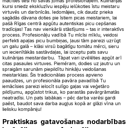
mācīties tieši no savas jomas profesionāļiem. Kulinārijas
kursi sniedz ekskluzīvu iespēju ielūkoties īstu meistaru
virtuvēs un darbnīcās. Iedomājies, cik daudz prieka
sagādās dāvana doties pie īstiem picas meistariem, lai
pašā Rīgas centrā apgūtu autentiskas picu cepšanas
tradīcijas! Tas nav vienkārši stāstījums – tas ir interaktīvs
process. Profesionāļu vadībā Tu mīcīsi mīklu, veidosi
perfekti apaļas picu bumbiņas, ļausi tām pareizi uzrūgt
un galu galā – klāsi virsū bagātīgu tomātu mērci, sieru
un iecienītākās sastāvdaļas, lai izceptu pats savu
kulinārijas meistardarbu. Tāpat vari izvēlēties apgūt arī
citas pasaules virtuves. Piemēram, dodies uz jautru un
spraigām sarunām piepildītu hinkāļu veidošanas
meistarklasi. Šis tradicionālais process apvieno
paaudzes, un profesionāla pavāra pavadībā Tu
iemācīsies pareizi ielocīt sulīgo gaļas vai veģetāro
pildījumu, apgūstot trikus, ko parastās pavārgrāmatās
neatradīsi. Un pats labākais – pēc darba varēsi gardi
paēst, baudot sava darba augļus kopā ar glāzi vīna un
lielisku kompāniju!
Praktiskas gatavošanas nodarbības