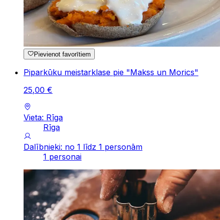
Pievienot favorītiem
Piparkūku meistarklase pie "Makss un Morics"
25
,
00
€
Vieta: Rīga
Rīga
Dalībnieki: no 1 līdz 1 personām
1 personai