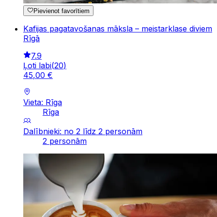
Pievienot favorītiem
Kafijas pagatavošanas māksla – meistarklase diviem
Rīgā
7.9
Ļoti labi
(
20
)
45
,
00
€
Vieta: Rīga
Rīga
Dalībnieki: no 2 līdz 2 personām
2 personām