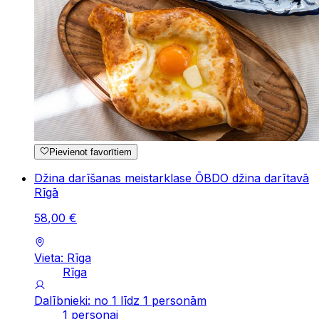
Pievienot favorītiem
Džina darīšanas meistarklase ŌBDO džina darītavā
Rīgā
58
,
00
€
Vieta: Rīga
Rīga
Dalībnieki: no 1 līdz 1 personām
1 personai