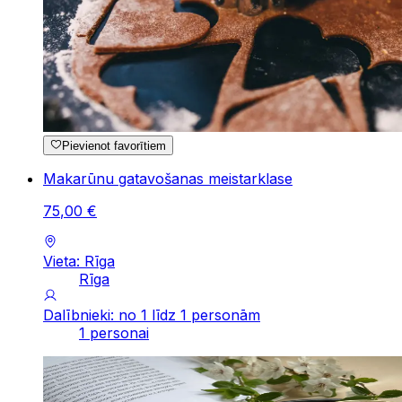
Pievienot favorītiem
Makarūnu gatavošanas meistarklase
75
,
00
€
Vieta: Rīga
Rīga
Dalībnieki: no 1 līdz 1 personām
1 personai