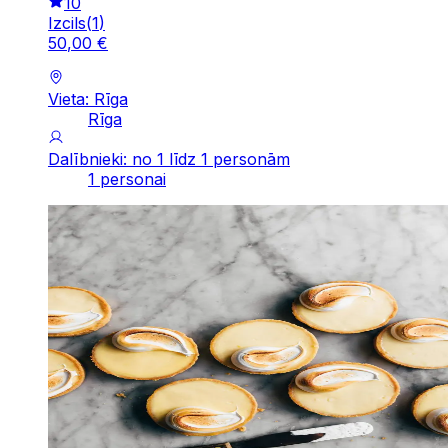
10
Izcils
(
1
)
50
,
00
€
Vieta: Rīga
Rīga
Dalībnieki: no 1 līdz 1 personām
1 personai