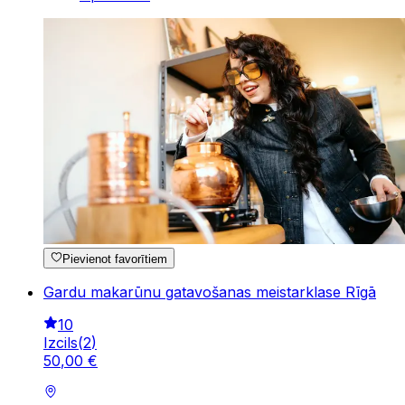
Pievienot favorītiem
Gardu makarūnu gatavošanas meistarklase Rīgā
10
Izcils
(
2
)
50
,
00
€