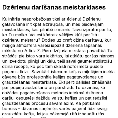
Dzērienu darīšanas meistarklases
Kulinārija neaprobežojas tikai ar ēdienu! Dzērienu
gatavošana ir tikpat aizraujoša, un mēs piedāvājam
meistarklases, kas pilnībā izmainīs Tavu izpratni par to,
ko Tu malko. Vai esi kādreiz vēlējies kļūt par īstu
dzērienu meistaru? Dodies uz craft džina darītavu, kur
mājīgā atmosfērā varēsi iepazīt dzēriena tapšanas
mākslu no A līdz Z. Pieredzējuša meistara pavadībā Tu
strādāsi pie īstas vara iekārtas, lai atklātu garšas nianses
un izveidotu pilnīgi unikālu, tieši savai gaumei atbilstošu
džina recepti, ko pēc tam skaisti noformētā pudelē
paņemsi līdzi. Savukārt īsteniem kafijas mīļotājiem ideāla
dāvana būs profesionāla kafijas pagatavošanas un
grauzdēšanas meistarklase. Eksperti dalīsies zināšanās
par pupiņu audzēšanu un pārstrādi. Tu uzzināsi, kā
dažādas pagatavošanas metodes ietekmē dzēriena
garšu, degustēsi dažādu valstu kafijas un pat redzēsi
grauzdēšanas procesu savām acīm. Kā patīkams
bonuss – dāvanas saņēmējs varēs paņemt līdzi svaigi
grauzdētu kafiju, lai jau nākamajā rītā izbaudītu tās