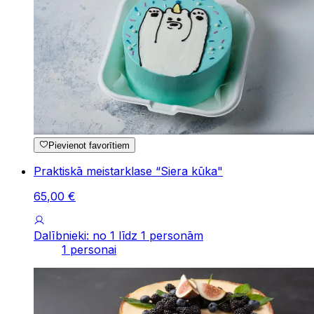
Pievienot favorītiem
Praktiskā meistarklase “Siera kūka"
65
,
00
€
Dalībnieki: no 1 līdz 1 personām
1 personai