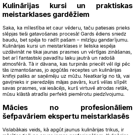
Kulinārijas kursi un praktiskas
meistarklases gardēžiem
Saka, ka mīlestība iet caur vēderu, taču patiesais prieks
slēpjas tieši gatavošanas procesā! Gards ēdiens sniedz
baudu, bet spēja to radīt pašam – milzīgu gandarījumu.
Kulinārijas kursi un meistarklases ir lieliska iespēja
uzdāvināt ne tikai jaunas prasmes un vērtīgas zināšanas,
bet arī fantastiski pavadītu laiku jautrā un radošā
atmosfērā. Tā ir dāvana, kas turpinās priecēt vēl ilgi pēc
tās izmantošanas, jo apgūtās receptes un kulinārijas
knifiņi paliks ar saņēmēju uz mūžu. Neatkarīgi no tā, vai
gaviļnieks ir pieredzējis mājas pavārs, kurš vēlas slīpēt
savas prasmes, vai iesācējs, kurš virtuvē atrodas retāk,
mūsu klāstā atradīsi perfekti piemērotu piedzīvojumu.
Mācies no profesionāliem
šefpavāriem ekspertu meistarklasēs
Vislabākais veids, kā apgūt jaunus kulinārijas trikus, ir