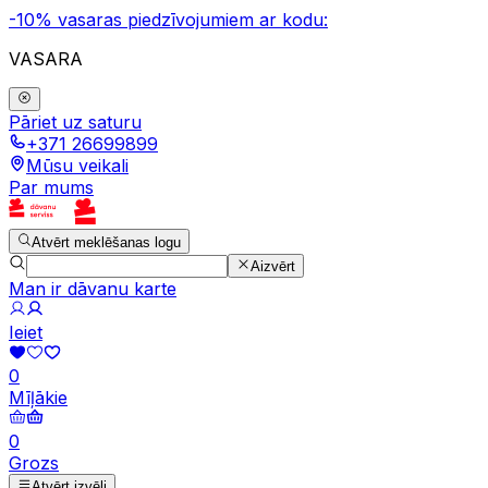
-10% vasaras piedzīvojumiem ar kodu:
VASARA
Pāriet uz saturu
+371 26699899
Mūsu veikali
Par mums
Atvērt meklēšanas logu
Aizvērt
Man ir dāvanu karte
Ieiet
0
Mīļākie
0
Grozs
Atvērt izvēli