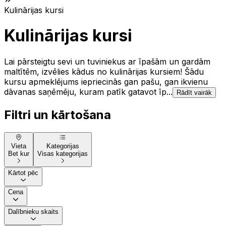
Kulinārijas kursi
Kulinārijas kursi
Lai pārsteigtu sevi un tuviniekus ar īpašām un gardām
maltītēm, izvēlies kādus no kulinārijas kursiem! Šādu
kursu apmeklējums iepriecinās gan pašu, gan ikvienu
dāvanas saņēmēju, kuram patīk gatavot īp...
Rādīt vairāk
Filtri un kārtošana
Vieta
Kategorijas
Bet kur
Visas kategorijas
Kārtot pēc
Cena
Dalībnieku skaits