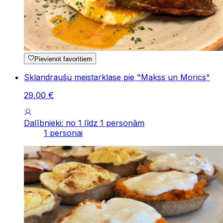
Pievienot favorītiem
Sklandraušu meistarklase pie "Makss un Morics"
29
,
00
€
Dalībnieki: no 1 līdz 1 personām
1 personai