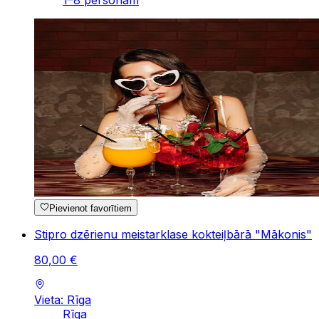
1–8 personām
Pievienot favorītiem
Stipro dzērienu meistarklase kokteiļbārā "Mākonis"
80
,
00
€
Vieta: Rīga
Rīga