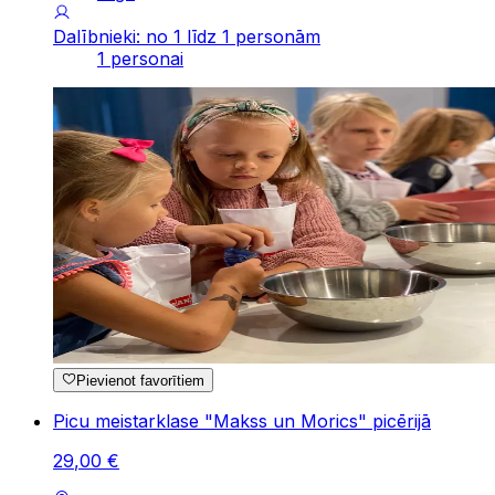
Dalībnieki: no 1 līdz 1 personām
1 personai
Pievienot favorītiem
Picu meistarklase "Makss un Morics" picērijā
29
,
00
€