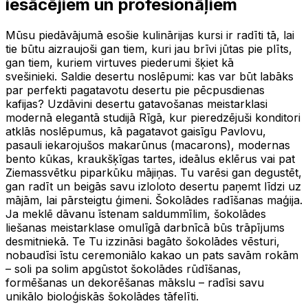
iesācējiem un profesionāļiem
Mūsu piedāvājumā esošie kulinārijas kursi ir radīti tā, lai
tie būtu aizraujoši gan tiem, kuri jau brīvi jūtas pie plīts,
gan tiem, kuriem virtuves piederumi šķiet kā
svešinieki. Saldie desertu noslēpumi: kas var būt labāks
par perfekti pagatavotu desertu pie pēcpusdienas
kafijas? Uzdāvini desertu gatavošanas meistarklasi
modernā elegantā studijā Rīgā, kur pieredzējuši konditori
atklās noslēpumus, kā pagatavot gaisīgu Pavlovu,
pasauli iekarojušos makarūnus (macarons), modernas
bento kūkas, kraukšķīgas tartes, ideālus eklērus vai pat
Ziemassvētku piparkūku mājiņas. Tu varēsi gan degustēt,
gan radīt un beigās savu izloloto desertu paņemt līdzi uz
mājām, lai pārsteigtu ģimeni. Šokolādes radīšanas maģija.
Ja meklē dāvanu īstenam saldummīlim, šokolādes
liešanas meistarklase omulīgā darbnīcā būs trāpījums
desmitniekā. Te Tu izzināsi bagāto šokolādes vēsturi,
nobaudīsi īstu ceremoniālo kakao un pats savām rokām
– soli pa solim apgūstot šokolādes rūdīšanas,
formēšanas un dekorēšanas mākslu – radīsi savu
unikālo bioloģiskās šokolādes tāfelīti.