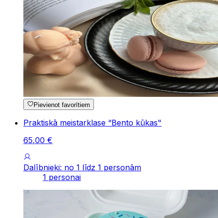
Pievienot favorītiem
Praktiskā meistarklase “Bento kūkas"
65
,
00
€
Dalībnieki: no 1 līdz 1 personām
1 personai