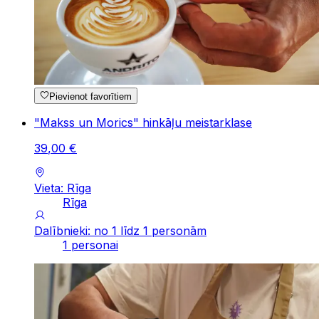
Pievienot favorītiem
"Makss un Morics" hinkāļu meistarklase
39
,
00
€
Vieta: Rīga
Rīga
Dalībnieki: no 1 līdz 1 personām
1 personai