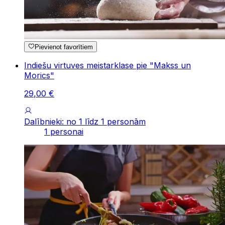
Pievienot favorītiem
Indiešu virtuves meistarklase pie "Makss un
Morics"
29
,
00
€
Dalībnieki: no 1 līdz 1 personām
1 personai