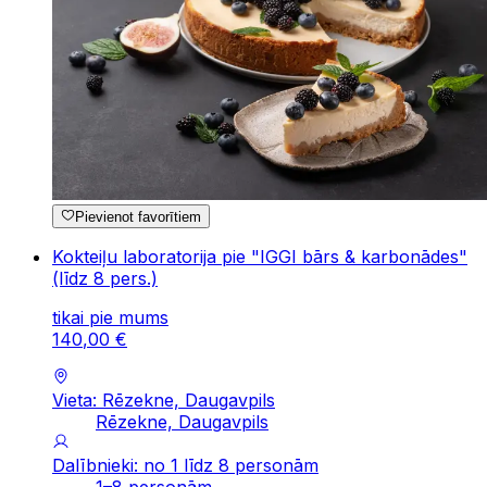
Pievienot favorītiem
Kokteiļu laboratorija pie "IGGI bārs & karbonādes"
(līdz 8 pers.)
tikai pie mums
140
,
00
€
Vieta: Rēzekne, Daugavpils
Rēzekne, Daugavpils
Dalībnieki: no 1 līdz 8 personām