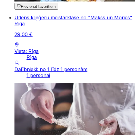
Pievienot favorītiem
Ūdens kliņģeru meistarklase no "Makss un Morics"
Rīgā
29
,
00
€
Vieta: Rīga
Rīga
Dalībnieki: no 1 līdz 1 personām
1 personai