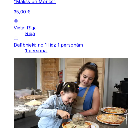
"Makss un Morics"
35
,
00
€
Vieta: Rīga
Rīga
Dalībnieki: no 1 līdz 1 personām
1 personai