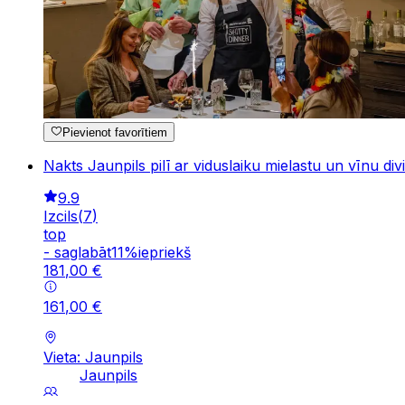
Pievienot favorītiem
Nakts Jaunpils pilī ar viduslaiku mielastu un vīnu di
9.9
Izcils
(
7
)
top
-
saglabāt
11
%
iepriekš
181
,
00
€
161
,
00
€
Vieta: Jaunpils
Jaunpils