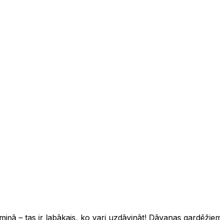
atmiņā – tas ir labākais, ko vari uzdāvināt! Dāvanas gardēž