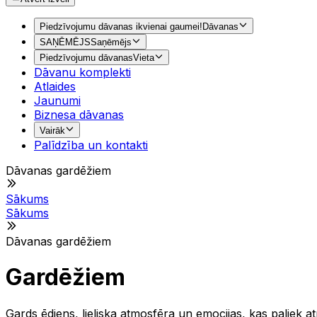
Piedzīvojumu dāvanas ikvienai gaumei!
Dāvanas
SAŅĒMĒJS
Saņēmējs
Piedzīvojumu dāvanas
Vieta
Dāvanu komplekti
Atlaides
Jaunumi
Biznesa dāvanas
Vairāk
Palīdzība un kontakti
Dāvanas gardēžiem
Sākums
Sākums
Dāvanas gardēžiem
Gardēžiem
Gards ēdiens, lieliska atmosfēra un emocijas, kas paliek 