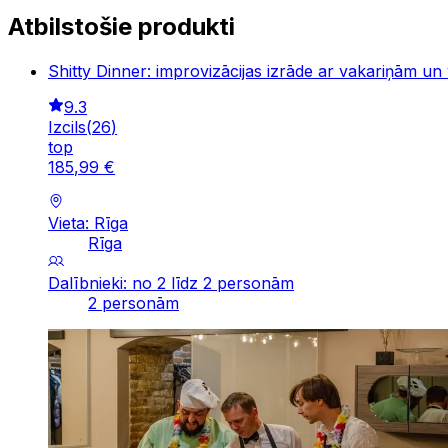
Atbilstošie produkti
Shitty Dinner: improvizācijas izrāde ar vakariņām un
9.3
Izcils
(
26
)
top
185
,
99
€
Vieta: Rīga
Rīga
Dalībnieki: no 2 līdz 2 personām
2 personām