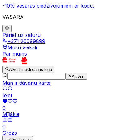
-10% vasaras piedzīvojumiem ar kodu:
VASARA
Pāriet uz saturu
+371 26699899
Mūsu veikali
Par mums
Atvērt meklēšanas logu
Aizvērt
Man ir dāvanu karte
Ieiet
0
Mīļākie
0
Grozs
Atvērt izvēli