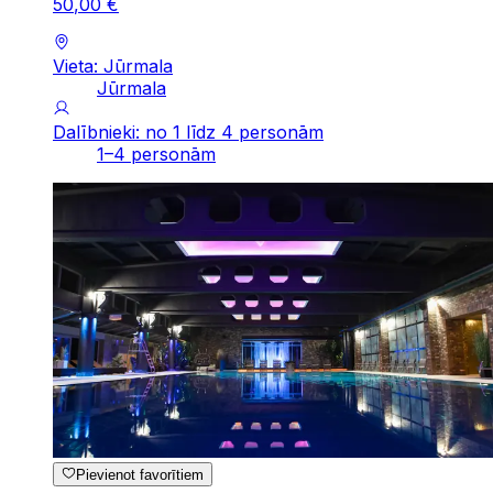
50
,
00
€
Vieta: Jūrmala
Jūrmala
Dalībnieki: no 1 līdz 4 personām
1–4 personām
Pievienot favorītiem