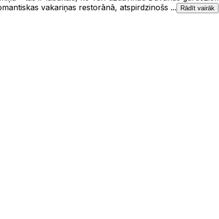
omantiskas vakariņas restorānā, atspirdzinošs ...
Rādīt vairāk