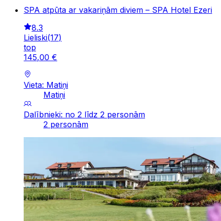
SPA atpūta ar vakariņām diviem – SPA Hotel Ezeri
8.3
Lieliski
(
17
)
top
145
,
00
€
Vieta: Matiņi
Matiņi
Dalībnieki: no 2 līdz 2 personām
2 personām