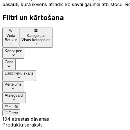
pasauli, kurā ikviens atradīs ko savai gaumei atbilstošu. R
Filtri un kārtošana
Vieta
Kategorijas
Bet kur
Visas kategorijas
Kārtot pēc
Cena
Dalībnieku skaits
Vērtējums
Atslēgvārdi
Filtrēt
Filtrēt
194 atrastas dāvanas
Produktu saraksts