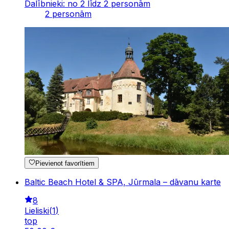
Dalībnieki: no 2 līdz 2 personām
2 personām
Pievienot favorītiem
Baltic Beach Hotel & SPA, Jūrmala – dāvanu karte
8
Lieliski
(
1
)
top