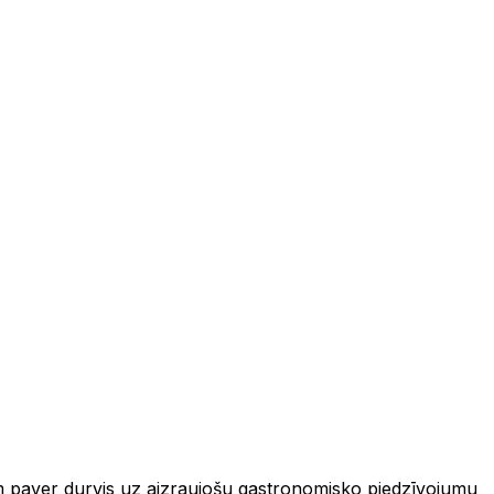
iem paver durvis uz aizraujošu gastronomisko piedzīvojumu