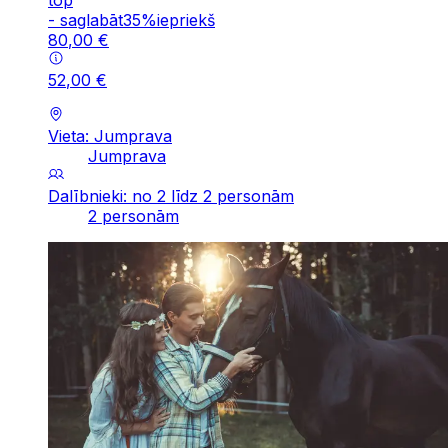
top
-
saglabāt
35
%
iepriekš
80
,
00
€
52
,
00
€
Vieta: Jumprava
Jumprava
Dalībnieki: no 2 līdz 2 personām
2 personām