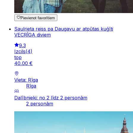
Pievienot favorītiem
Saulrieta reiss pa Daugavu ar atpūtas kuģīti
VECRĪGA diviem
9.3
Izcils
(
4
)
top
40
,
00
€
Vieta: Rīga
Rīga
Dalībnieki: no 2 līdz 2 personām
2 personām