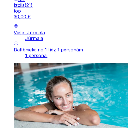
Izcils
(
21
)
top
30
,
00
€
Vieta: Jūrmala
Jūrmala
Dalībnieki: no 1 līdz 1 personām
1 personai