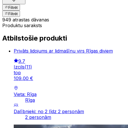
Filtrēt
Filtrēt
949 atrastas dāvanas
Produktu saraksts
Atbilstošie produkti
Privāts lidojums ar lidmašīnu virs Rīgas diviem
9.7
Izcils
(
11
)
top
109
,
00
€
Vieta: Rīga
Rīga
Dalībnieki: no 2 līdz 2 personām
2 personām