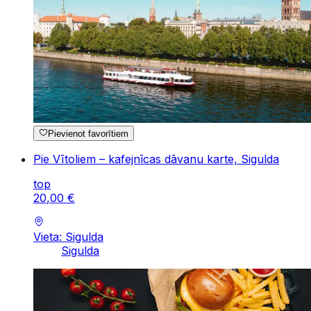
Pievienot favorītiem
Pie Vītoliem – kafejnīcas dāvanu karte, Sigulda
top
20
,
00
€
Vieta: Sigulda
Sigulda