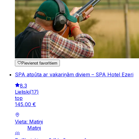
Pievienot favorītiem
SPA atpūta ar vakariņām diviem – SPA Hotel Ezeri
8.3
Lieliski
(
17
)
top
145
,
00
€
Vieta: Matiņi
Matiņi