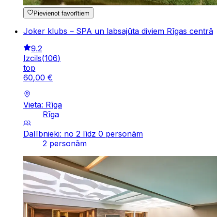
Pievienot favorītiem
Joker klubs – SPA un labsajūta diviem Rīgas centrā
9.2
Izcils
(
106
)
top
60
,
00
€
Vieta: Rīga
Rīga
Dalībnieki: no 2 līdz 0 personām
2 personām