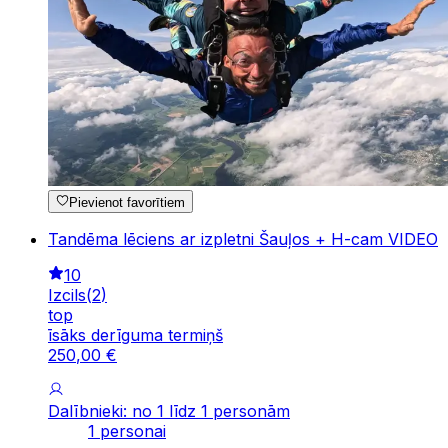
Pievienot favorītiem
Tandēma lēciens ar izpletni Šauļos + H-cam VIDEO
10
Izcils
(
2
)
top
īsāks derīguma termiņš
250
,
00
€
Dalībnieki: no 1 līdz 1 personām
1 personai