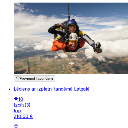
Pievienot favorītiem
Lēciens ar izpletni tandēmā Latgalē
10
Izcils
(
3
)
top
210
,
00
€