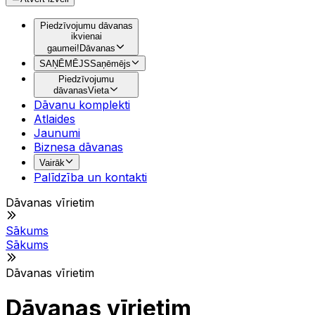
Piedzīvojumu dāvanas
ikvienai
gaumei!
Dāvanas
SAŅĒMĒJS
Saņēmējs
Piedzīvojumu
dāvanas
Vieta
Dāvanu komplekti
Atlaides
Jaunumi
Biznesa dāvanas
Vairāk
Palīdzība un kontakti
Dāvanas vīrietim
Sākums
Sākums
Dāvanas vīrietim
Dāvanas vīrietim