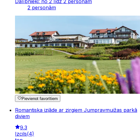
Dalībnieki: no 2 līdz 2 personām
2 personām
Pievienot favorītiem
Romantiska izjāde ar zirgiem Jumpravmuižas parkā
diviem
9.3
Izcils
(
4
)