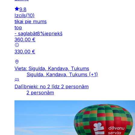
9.8
Izcils
(
10
)
tikai pie mums
top
-
saglabāt
8
%
iepriekš
360
,
00
€
330
,
00
€
Vieta: Sigulda, Kandava, Tukums
Sigulda, Kandava, Tukums
(+
1
)
Dalībnieki: no 2 līdz 2 personām
2 personām