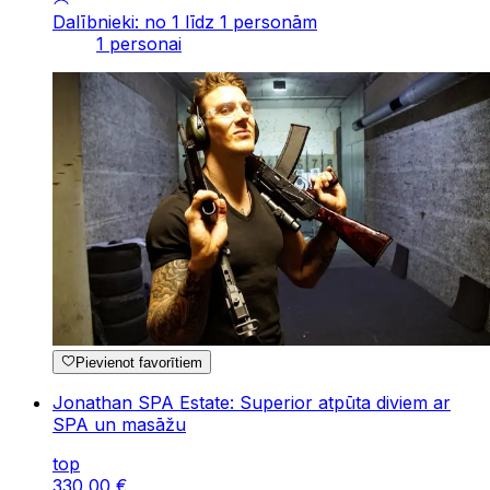
Dalībnieki: no 1 līdz 1 personām
1 personai
Pievienot favorītiem
Jonathan SPA Estate: Superior atpūta diviem ar
SPA un masāžu
top
330
,
00
€