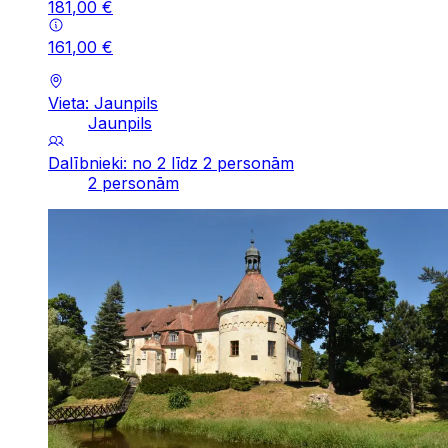
181
,
00
€
161
,
00
€
Vieta: Jaunpils
Jaunpils
Dalībnieki: no 2 līdz 2 personām
2 personām