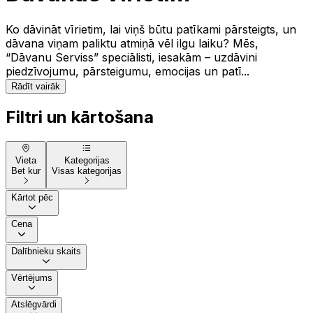
Ko dāvināt vīrietim, lai viņš būtu patīkami pārsteigts, un
dāvana viņam paliktu atmiņā vēl ilgu laiku? Mēs,
“Dāvanu Serviss” speciālisti, iesakām – uzdāvini
piedzīvojumu, pārsteigumu, emocijas un patī...
Rādīt vairāk
Filtri un kārtošana
Vieta
Kategorijas
Bet kur
Visas kategorijas
Kārtot pēc
Cena
Dalībnieku skaits
Vērtējums
Atslēgvārdi