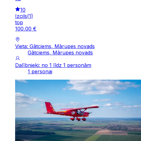
10
Izcils
(
1
)
top
100
,
00
€
Vieta: Gātciems, Mārupes novads
Gātciems, Mārupes novads
Dalībnieki: no 1 līdz 1 personām
1 personai