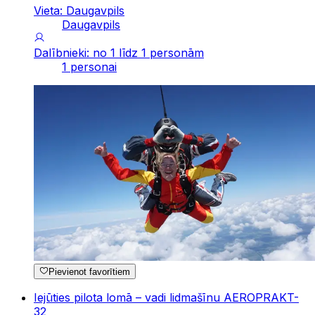
Vieta: Daugavpils
Daugavpils
Dalībnieki: no 1 līdz 1 personām
1 personai
Pievienot favorītiem
Iejūties pilota lomā – vadi lidmašīnu AEROPRAKT-
32