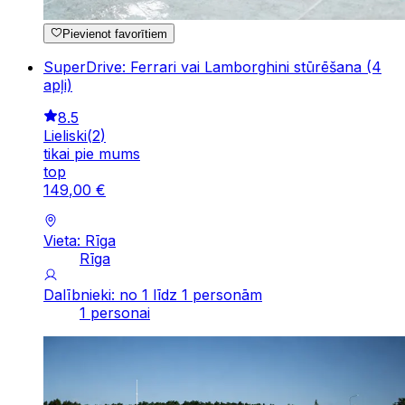
Pievienot favorītiem
SuperDrive: Ferrari vai Lamborghini stūrēšana (4
apļi)
8.5
Lieliski
(
2
)
tikai pie mums
top
149
,
00
€
Vieta: Rīga
Rīga
Dalībnieki: no 1 līdz 1 personām
1 personai