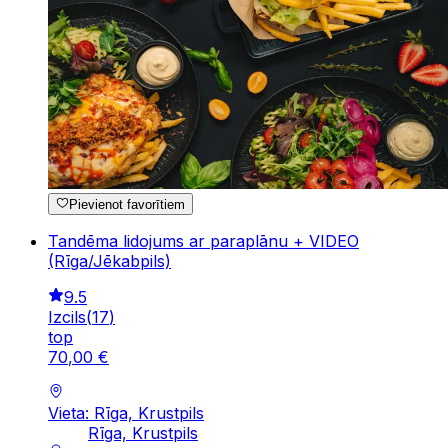
Pievienot favorītiem
Tandēma lidojums ar paraplānu + VIDEO
(Rīga/Jēkabpils)
9.5
Izcils
(
17
)
top
70
,
00
€
Vieta: Rīga, Krustpils
Rīga, Krustpils