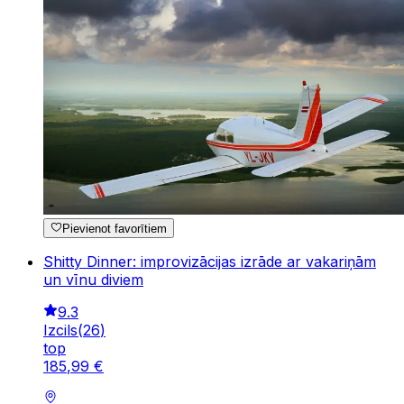
Pievienot favorītiem
Shitty Dinner: improvizācijas izrāde ar vakariņām
un vīnu diviem
9.3
Izcils
(
26
)
top
185
,
99
€