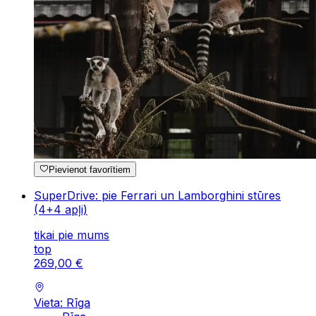
Pievienot favorītiem
SuperDrive: pie Ferrari un Lamborghini stūres
(4+4 apļi)
tikai pie mums
top
269
,
00
€
Vieta: Rīga