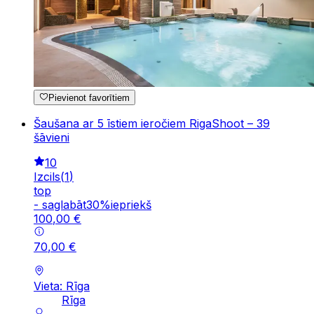
Pievienot favorītiem
Šaušana ar 5 īstiem ieročiem RigaShoot – 39
šāvieni
10
Izcils
(
1
)
top
-
saglabāt
30
%
iepriekš
100
,
00
€
70
,
00
€
Vieta: Rīga
Rīga