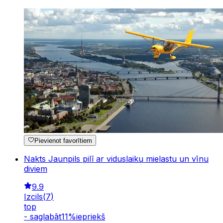
Pievienot favorītiem
Nakts Jaunpils pilī ar viduslaiku mielastu un vīnu
diviem
9.9
Izcils
(
7
)
top
-
saglabāt
11
%
iepriekš