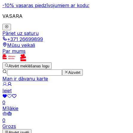
-10% vasaras piedzīvojumiem ar kodu:
VASARA
Pāriet uz saturu
+371 26699899
Mūsu veikali
Par mums
Atvērt meklēšanas logu
Aizvērt
Man ir dāvanu karte
Ieiet
0
Mīļākie
0
Grozs
Atvērt izvēli