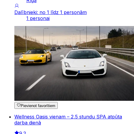
Rīga
Dalībnieki: no 1 līdz 1 personām
1 personai
Pievienot favorītiem
Wellness Oasis vienam – 2,5 stundu SPA atpūta
darba dienā
9.2