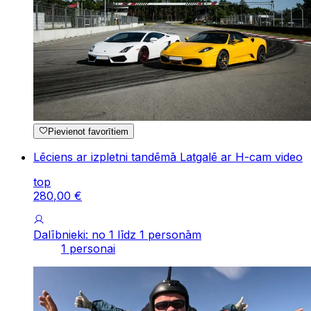
Pievienot favorītiem
Lēciens ar izpletni tandēmā Latgalē ar H-cam video
top
280
,
00
€
Dalībnieki: no 1 līdz 1 personām
1 personai