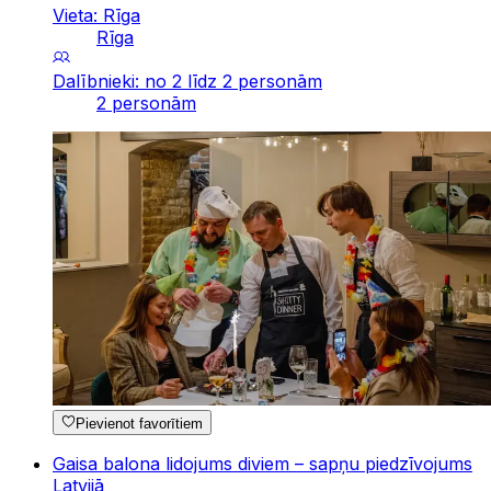
Vieta: Rīga
Rīga
Dalībnieki: no 2 līdz 2 personām
2 personām
Pievienot favorītiem
Gaisa balona lidojums diviem – sapņu piedzīvojums
Latvijā