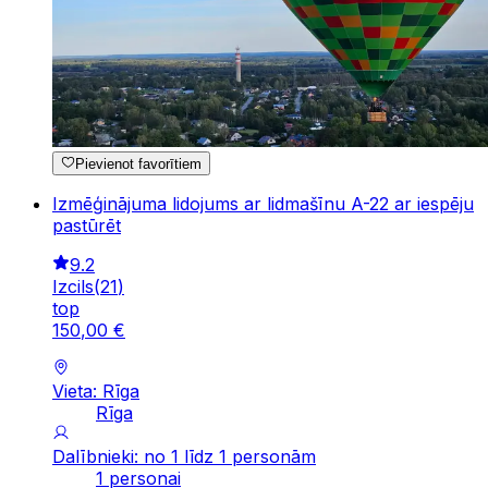
Pievienot favorītiem
Izmēģinājuma lidojums ar lidmašīnu A-22 ar iespēju
pastūrēt
9.2
Izcils
(
21
)
top
150
,
00
€
Vieta: Rīga
Rīga
Dalībnieki: no 1 līdz 1 personām
1 personai