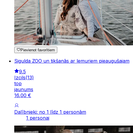
Pievienot favorītiem
Sigulda ZOO un tikšanās ar lemuriem pieaugušajam
9.5
Izcils
(
13
)
top
jaunums
16
,
00
€
Dalībnieki: no 1 līdz 1 personām
1 personai