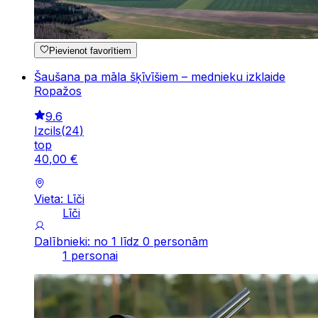
Pievienot favorītiem
Šaušana pa māla šķīvīšiem – mednieku izklaide
Ropažos
9.6
Izcils
(
24
)
top
40
,
00
€
Vieta: Līči
Līči
Dalībnieki: no 1 līdz 0 personām
1 personai