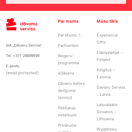
Par mums
Mūsu tīkls
Par Mums :)
Experience
Gifts
SIA „Dāvanu Serviss“
Partneriem
Elämyslahjat -
Tel. +371 26699899
Blogeru
Finland
programma
E-pasts:
Kingitus -
[email protected]
eDāvana
Estonia
Dāvanu kartes
Davanu Serviss
derīguma
- Latvia
termiņš
Laisvalaikio
Pirkšanas
Dovanos -
noteikumi
Lithuania
Privātuma
Wyjątkowy