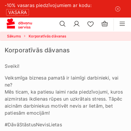
-10% vasaras piedzīvojumiem ar kodu:
×
sīkdatņu
VASARA
×
iestatījumus
Sākums
Korporatīvās dāvanas
Korporatīvās dāvanas
Sveiki!
Veiksmīga biznesa pamatā ir laimīgi darbinieki, vai
ne?
Mēs ticam, ka patiesu laimi rada piedzīvojumi, kuros
aizmirstas ikdienas rūpes un uzkrātais stress. Tāpēc
aicinām darbiniekus motivēt nevis ar lietām, bet
patiesām emocijām!
#DāvāStāstusNevisLietas