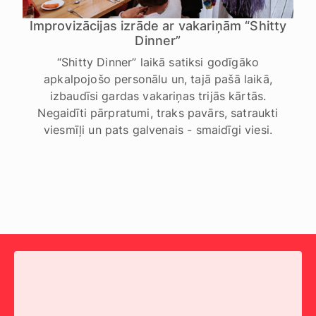
Improvizācijas izrāde ar vakariņām “Shitty
Dinner”
“Shitty Dinner” laikā satiksi godīgāko
apkalpojošo personālu un, tajā pašā laikā,
izbaudīsi gardas vakariņas trijās kārtās.
Negaidīti pārpratumi, traks pavārs, satraukti
viesmīļi un pats galvenais - smaidīgi viesi.