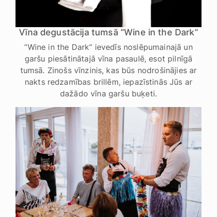
Vīna degustācija tumsā “Wine in the Dark”
‘‘Wine in the Dark‘‘ ievedīs noslēpumainajā un
garšu piesātinātajā vīna pasaulē, esot pilnīgā
tumsā. Zinošs vīnzinis, kas būs nodrošinājies ar
nakts redzamības brillēm, iepazīstinās Jūs ar
dažādo vīna garšu buķeti.