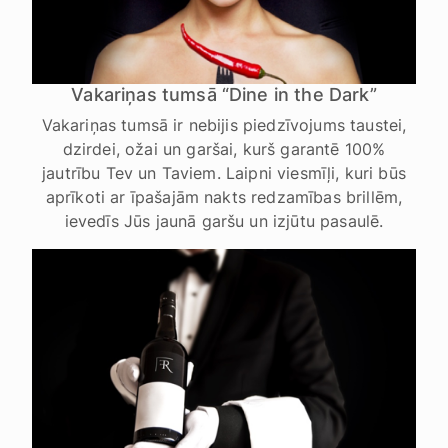
Vakariņas tumsā “Dine in the Dark”
Vakariņas tumsā ir nebijis piedzīvojums taustei,
dzirdei, ožai un garšai, kurš garantē 100%
jautrību Tev un Taviem. Laipni viesmīļi, kuri būs
aprīkoti ar īpašajām nakts redzamības brillēm,
ievedīs Jūs jaunā garšu un izjūtu pasaulē.