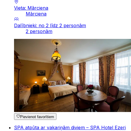
Vieta: Mārciena
Mārciena
Dalībnieki: no 2 līdz 2 personām
2 personām
Pievienot favorītiem
SPA atpūta ar vakariņām diviem – SPA Hotel Ezeri