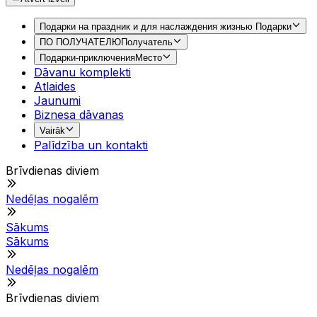
Подарки на праздник и для наслаждения жизнью
Подарки
ПО ПОЛУЧАТЕЛЮ
Получатель
Подарки-приключения
Место
Dāvanu komplekti
Atlaides
Jaunumi
Biznesa dāvanas
Vairāk
Palīdzība un kontakti
Brīvdienas diviem
Nedēļas nogalēm
Sākums
Sākums
Nedēļas nogalēm
Brīvdienas diviem