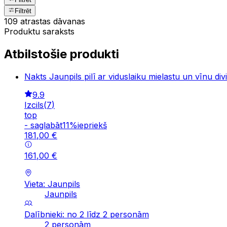
Filtrēt
109 atrastas dāvanas
Produktu saraksts
Atbilstošie produkti
Nakts Jaunpils pilī ar viduslaiku mielastu un vīnu di
9.9
Izcils
(
7
)
top
-
saglabāt
11
%
iepriekš
181
,
00
€
161
,
00
€
Vieta: Jaunpils
Jaunpils
Dalībnieki: no 2 līdz 2 personām
2 personām