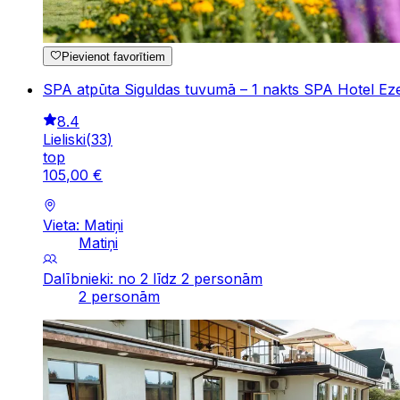
Pievienot favorītiem
SPA atpūta Siguldas tuvumā – 1 nakts SPA Hotel Eze
8.4
Lieliski
(
33
)
top
105
,
00
€
Vieta: Matiņi
Matiņi
Dalībnieki: no 2 līdz 2 personām
2 personām