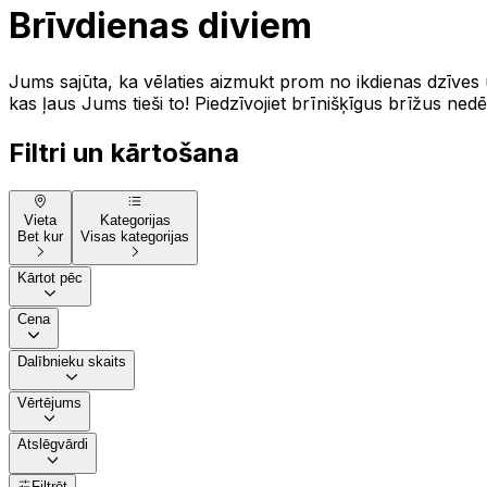
Brīvdienas diviem
Jums sajūta, ka vēlaties aizmukt prom no ikdienas dzīves u
kas ļaus Jums tieši to! Piedzīvojiet brīnišķīgus brīžus nedē
Filtri un kārtošana
Vieta
Kategorijas
Bet kur
Visas kategorijas
Kārtot pēc
Cena
Dalībnieku skaits
Vērtējums
Atslēgvārdi
Filtrēt