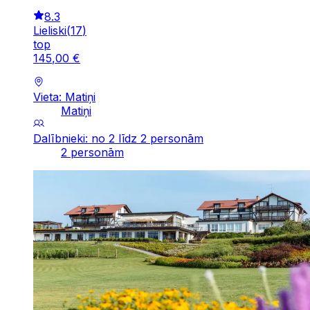
8.3
Lieliski
(
17
)
top
145
,
00
€
Vieta: Matiņi
Matiņi
Dalībnieki: no 2 līdz 2 personām
2 personām