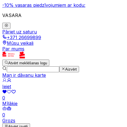
-10% vasaras piedzīvojumiem ar kodu:
VASARA
Pāriet uz saturu
+371 26699899
Mūsu veikali
Par mums
Atvērt meklēšanas logu
Aizvērt
Man ir dāvanu karte
Ieiet
0
Mīļākie
0
Grozs
Atvērt izvēli