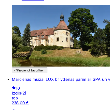
Pievienot favorītiem
Mārcienas muiža: LUX brīvdienas pārim ar SPA un 
10
Izcils
(
2
)
top
238
,
00
€