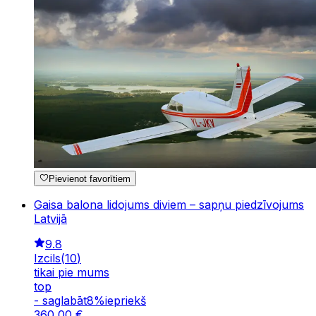
Pievienot favorītiem
Gaisa balona lidojums diviem – sapņu piedzīvojums
Latvijā
9.8
Izcils
(
10
)
tikai pie mums
top
-
saglabāt
8
%
iepriekš
360
,
00
€