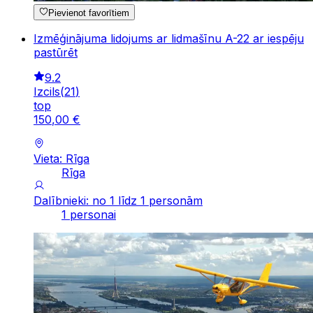
Pievienot favorītiem
Izmēģinājuma lidojums ar lidmašīnu A-22 ar iespēju
pastūrēt
9.2
Izcils
(
21
)
top
150
,
00
€
Vieta: Rīga
Rīga
Dalībnieki: no 1 līdz 1 personām
1 personai