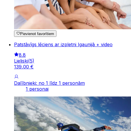
Pievienot favorītiem
Patstāvīgs lēciens ar izpletni Igaunijā + video
8.8
Lieliski
(
5
)
139
,
00
€
Dalībnieki: no 1 līdz 1 personām
1 personai