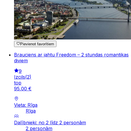
Pievienot favorītiem
Brauciens ar jahtu Freedom – 2 stundas romantikas
diviem
9
Izcils
(
2
)
top
95
,
00
€
Vieta: Rīga
Rīga
Dalībnieki: no 2 līdz 2 personām
2 personām