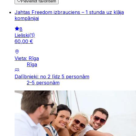
Pievienot favorītiem
Jahtas Freedom izbrauciens – 1 stunda uz klāja
kompānijai
8
Lieliski
(
1
)
60
,
00
€
Vieta: Rīga
Rīga
Dalībnieki: no 2 līdz 5 personām
2–5 personām