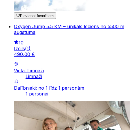
Pievienot favorītiem
Oxygen Jump 5.5 KM – unikāls lēciens no 5500 m
augstuma
10
Izcils
(
1
)
490
,
00
€
Vieta: Limnaži
Limnaži
Dalībnieki: no 1 līdz 1 personām
1 personai