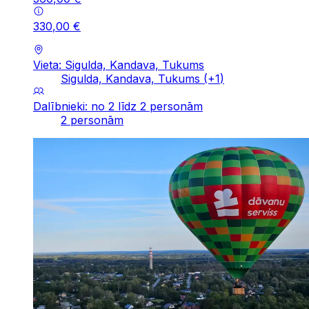
330
,
00
€
Vieta: Sigulda, Kandava, Tukums
Sigulda, Kandava, Tukums
(+
1
)
Dalībnieki: no 2 līdz 2 personām
2 personām