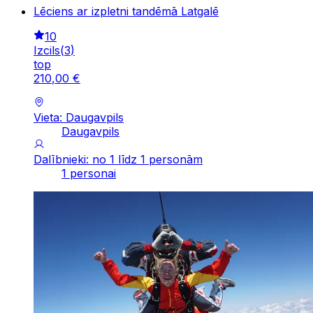
Lēciens ar izpletni tandēmā Latgalē
10
Izcils
(
3
)
top
210
,
00
€
Vieta: Daugavpils
Daugavpils
Dalībnieki: no 1 līdz 1 personām
1 personai