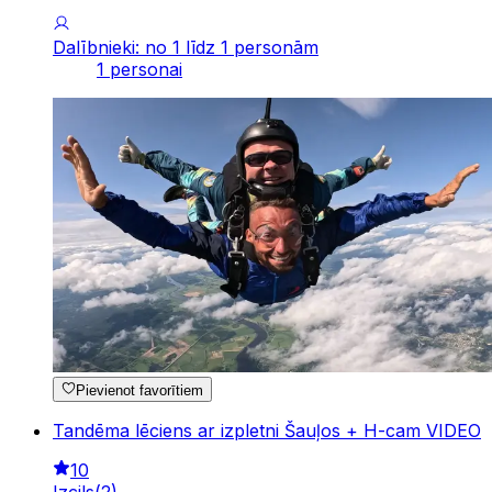
Dalībnieki: no 1 līdz 1 personām
1 personai
Pievienot favorītiem
Tandēma lēciens ar izpletni Šauļos + H-cam VIDEO
10
Izcils
(
2
)