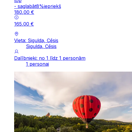
top
-
saglabāt
8
%
iepriekš
180
,
00
€
165
,
00
€
Vieta: Sigulda, Cēsis
Sigulda, Cēsis
Dalībnieki: no 1 līdz 1 personām
1 personai