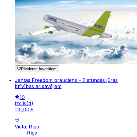
Pievienot favorītiem
Jahtas Freedom brauciens – 2 stundas jūras
brīvības ar savējiem
10
Izcils
(
4
)
115
,
00
€
Vieta: Rīga
Rīga