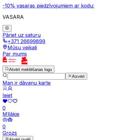
-10% vasaras piedzīvojumiem ar kodu:
VASARA
Pāriet uz saturu
+371 26699899
Mūsu veikali
Par mums
Atvērt meklēšanas logu
Aizvērt
Man ir dāvanu karte
Ieiet
0
Mīļākie
0
Grozs
Atvērt izvēli