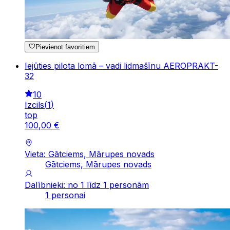
Pievienot favorītiem
Iejūties pilota lomā – vadi lidmašīnu AEROPRAKT-
32
10
Izcils
(
1
)
top
100
,
00
€
Vieta: Gātciems, Mārupes novads
Gātciems, Mārupes novads
Dalībnieki: no 1 līdz 1 personām
1 personai