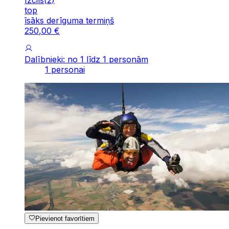
top
īsāks derīguma termiņš
250
,
00
€
Dalībnieki: no 1 līdz 1 personām
1 personai
Pievienot favorītiem