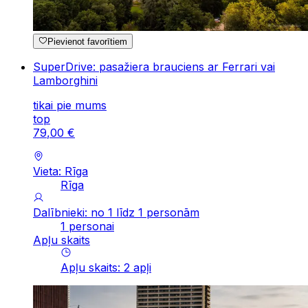
Pievienot favorītiem
SuperDrive: pasažiera brauciens ar Ferrari vai
Lamborghini
tikai pie mums
top
79
,
00
€
Vieta: Rīga
Rīga
Dalībnieki: no 1 līdz 1 personām
1 personai
Apļu skaits
Apļu skaits
:
2
apļi