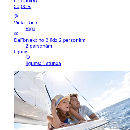
Ļoti labi
(
4
)
50
,
00
€
Vieta: Rīga
Rīga
Dalībnieki: no 2 līdz 2 personām
2 personām
Ilgums
Ilgums
:
1
stunda