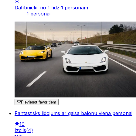
Dalībnieki: no 1 līdz 1 personām
1 personai
Pievienot favorītiem
Fantastisks lidojums ar gaisa balonu viena personai
10
Izcils
(
4
)