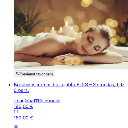
Pievienot favorītiem
Brauciens jūrā ar buru jahtu ELFS – 3 stundas, līdz
6 pers.
-
saglabāt
11
%
iepriekš
180
,
00
€
160
,
00
€