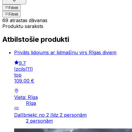
Filtrēt
Filtrēt
69 atrastas dāvanas
Produktu saraksts
Atbilstošie produkti
Privāts lidojums ar lidmašīnu virs Rīgas diviem
9.7
Izcils
(
11
)
top
109
,
00
€
Vieta: Rīga
Rīga
Dalībnieki: no 2 līdz 2 personām
2 personām