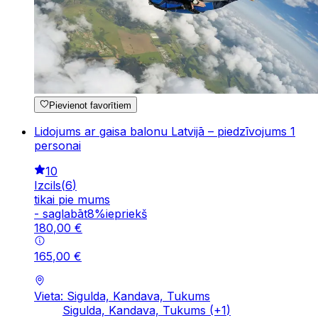
Pievienot favorītiem
Lidojums ar gaisa balonu Latvijā – piedzīvojums 1
personai
10
Izcils
(
6
)
tikai pie mums
-
saglabāt
8
%
iepriekš
180
,
00
€
165
,
00
€
Vieta: Sigulda, Kandava, Tukums
Sigulda, Kandava, Tukums
(+
1
)