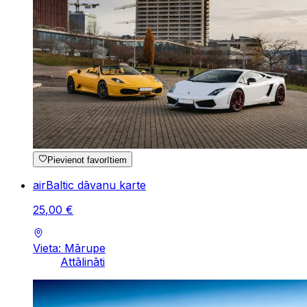
Pievienot favorītiem
airBaltic dāvanu karte
25
,
00
€
Vieta: Mārupe
Attālināti