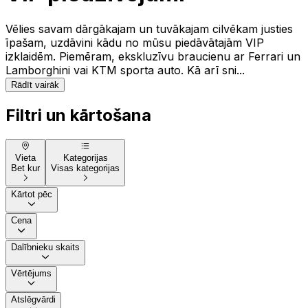
Vēlies savam dārgākajam un tuvākajam cilvēkam justies
īpašam, uzdāvini kādu no mūsu piedāvātajām VIP
izklaidēm. Piemēram, ekskluzīvu braucienu ar Ferrari un
Lamborghini vai KTM sporta auto. Kā arī sni...
Rādīt vairāk
Filtri un kārtošana
Vieta
Kategorijas
Bet kur
Visas kategorijas
Kārtot pēc
Cena
Dalībnieku skaits
Vērtējums
Atslēgvārdi