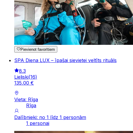
Pievienot favorītiem
SPA Diena LUX – īpašai sievietei veltīts rituāls
8.3
Lieliski
(
16
)
135
,
00
€
Vieta: Rīga
Rīga
Dalībnieki: no 1 līdz 1 personām
1 personai