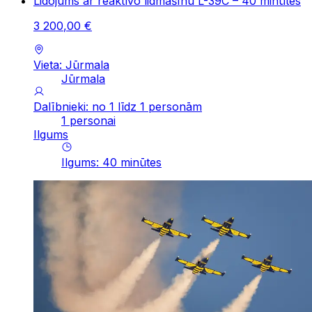
Lidojums ar reaktīvo lidmašīnu L-39C – 40 minūtes
3
200
,
00
€
Vieta: Jūrmala
Jūrmala
Dalībnieki: no 1 līdz 1 personām
1 personai
Ilgums
Ilgums
:
40
minūtes