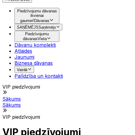
Piedzīvojumu dāvanas
ikvienai
gaumei!
Dāvanas
SAŅĒMĒJS
Saņēmējs
Piedzīvojumu
dāvanas
Vieta
Dāvanu komplekti
Atlaides
Jaunumi
Biznesa dāvanas
Vairāk
Palīdzība un kontakti
VIP piedzīvojumi
Sākums
Sākums
VIP piedzīvojumi
VIP piedzīvojumi