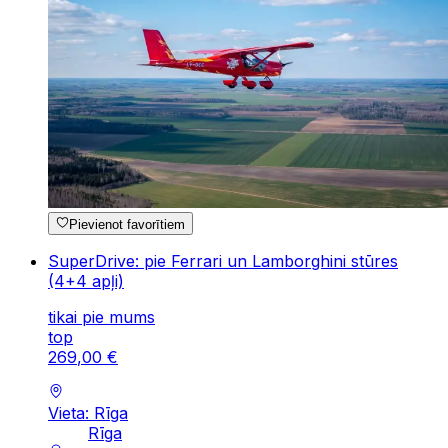
Pievienot favorītiem
SuperDrive: pie Ferrari un Lamborghini stūres
(4+4 apļi)
tikai pie mums
top
269
,
00
€
Vieta: Rīga
Rīga