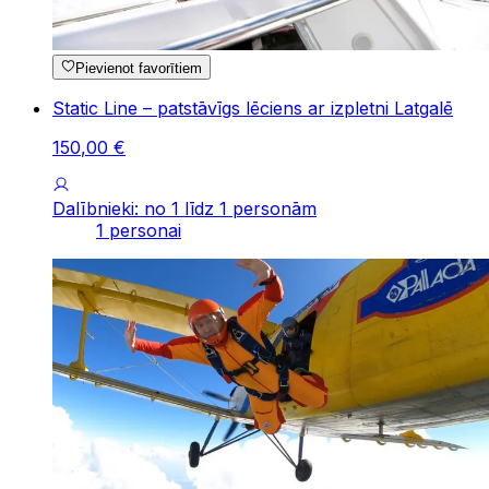
Pievienot favorītiem
Static Line – patstāvīgs lēciens ar izpletni Latgalē
150
,
00
€
Dalībnieki: no 1 līdz 1 personām
1 personai