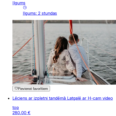
Ilgums
Ilgums
:
2
stundas
Pievienot favorītiem
Lēciens ar izpletni tandēmā Latgalē ar H-cam video
top
280
,
00
€