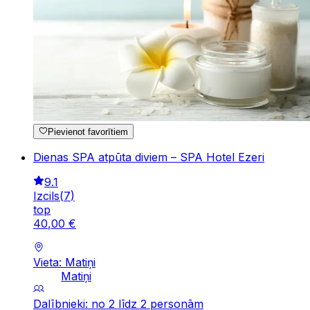
Pievienot favorītiem
Dienas SPA atpūta diviem – SPA Hotel Ezeri
9.1
Izcils
(
7
)
top
40
,
00
€
Vieta: Matiņi
Matiņi
Dalībnieki: no 2 līdz 2 personām