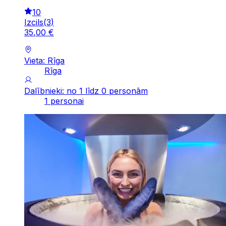
10
Izcils
(
3
)
35
,
00
€
Vieta: Rīga
Rīga
Dalībnieki: no 1 līdz 0 personām
1 personai