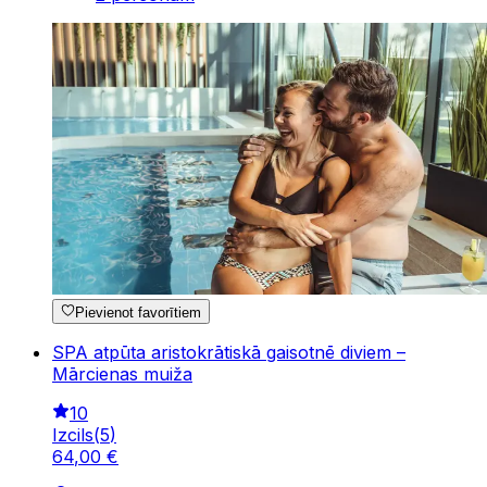
Pievienot favorītiem
SPA atpūta aristokrātiskā gaisotnē diviem –
Mārcienas muiža
10
Izcils
(
5
)
64
,
00
€