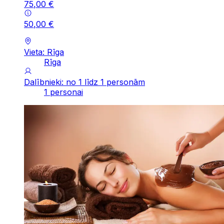
75
,
00
€
50
,
00
€
Vieta: Rīga
Rīga
Dalībnieki: no 1 līdz 1 personām
1 personai