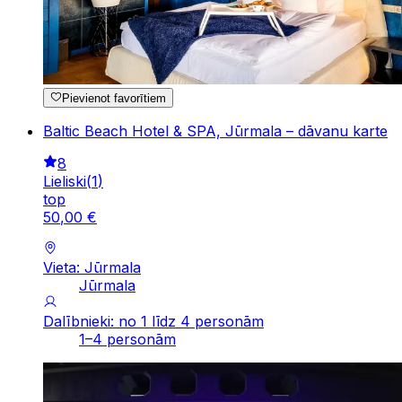
Pievienot favorītiem
Baltic Beach Hotel & SPA, Jūrmala – dāvanu karte
8
Lieliski
(
1
)
top
50
,
00
€
Vieta: Jūrmala
Jūrmala
Dalībnieki: no 1 līdz 4 personām
1–4 personām