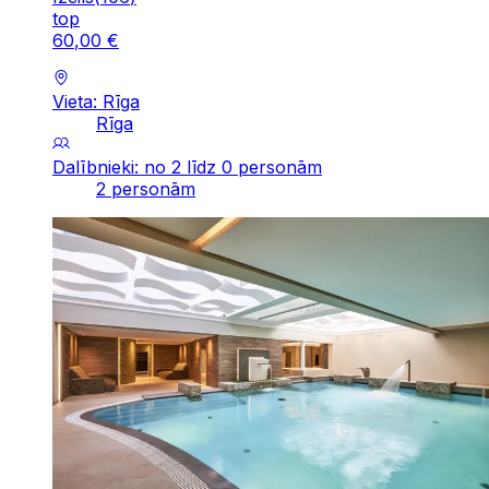
top
60
,
00
€
Vieta: Rīga
Rīga
Dalībnieki: no 2 līdz 0 personām
2 personām