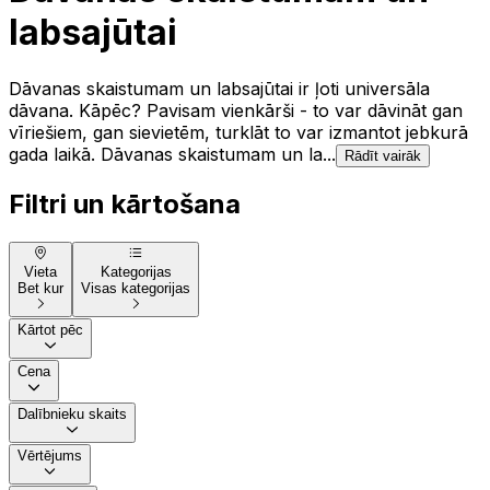
labsajūtai
Dāvanas skaistumam un labsajūtai ir ļoti universāla
dāvana. Kāpēc? Pavisam vienkārši - to var dāvināt gan
vīriešiem, gan sievietēm, turklāt to var izmantot jebkurā
gada laikā. Dāvanas skaistumam un la...
Rādīt vairāk
Filtri un kārtošana
Vieta
Kategorijas
Bet kur
Visas kategorijas
Kārtot pēc
Cena
Dalībnieku skaits
Vērtējums