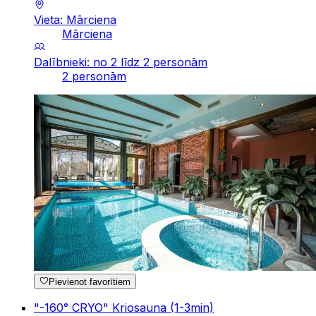
Vieta: Mārciena
Mārciena
Dalībnieki: no 2 līdz 2 personām
2 personām
Pievienot favorītiem
"-160° CRYO" Kriosauna (1-3min)