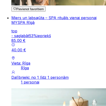
Pievienot favorītiem
Miers un labsajūta – SPA rituāls vienai personai
MYSPA Rīgā
top
-
saglabāt
53
%
iepriekš
85
,
00
€
40
,
00
€
Vieta: Rīga
Rīga
Dalībnieki: no 1 līdz 1 personām
1 personai