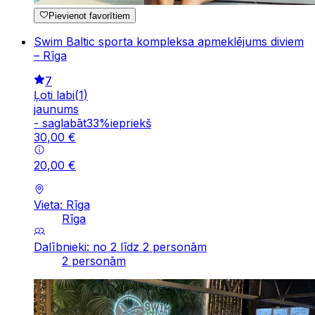
Pievienot favorītiem
Swim Baltic sporta kompleksa apmeklējums diviem
– Rīga
7
Ļoti labi
(
1
)
jaunums
-
saglabāt
33
%
iepriekš
30
,
00
€
20
,
00
€
Vieta: Rīga
Rīga
Dalībnieki: no 2 līdz 2 personām
2 personām