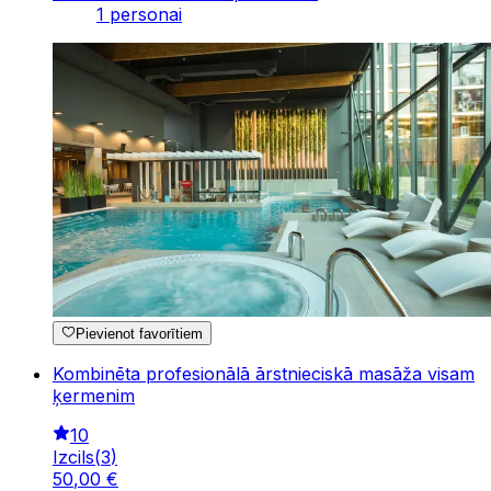
1 personai
Pievienot favorītiem
Kombinēta profesionālā ārstnieciskā masāža visam
ķermenim
10
Izcils
(
3
)
50
,
00
€