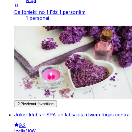
Rīga
Dalībnieki: no 1 līdz 1 personām
1 personai
Pievienot favorītiem
Joker klubs – SPA un labsajūta diviem Rīgas centrā
9.2
Izcils
(
106
)