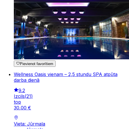
Pievienot favorītiem
Wellness Oasis vienam – 2,5 stundu SPA atpūta
darba dienā
9.2
Izcils
(
21
)
top
30
,
00
€
Vieta: Jūrmala