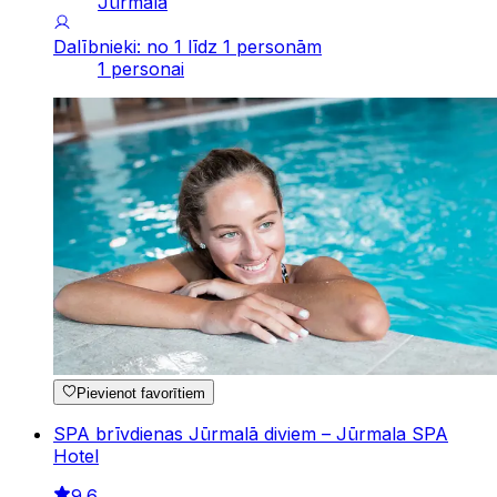
Jūrmala
Dalībnieki: no 1 līdz 1 personām
1 personai
Pievienot favorītiem
SPA brīvdienas Jūrmalā diviem – Jūrmala SPA
Hotel
9.6