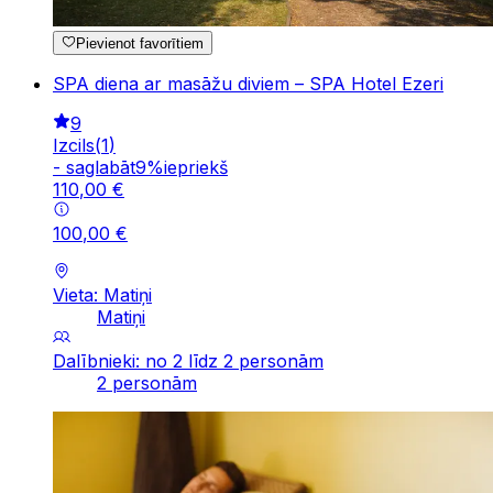
Pievienot favorītiem
SPA diena ar masāžu diviem – SPA Hotel Ezeri
9
Izcils
(
1
)
-
saglabāt
9
%
iepriekš
110
,
00
€
100
,
00
€
Vieta: Matiņi
Matiņi
Dalībnieki: no 2 līdz 2 personām
2 personām