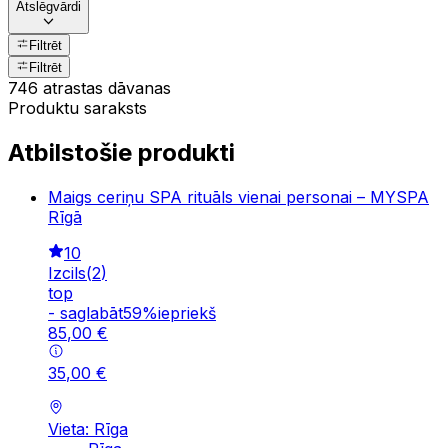
Atslēgvārdi
Filtrēt
Filtrēt
746 atrastas dāvanas
Produktu saraksts
Atbilstošie produkti
Maigs ceriņu SPA rituāls vienai personai – MYSPA
Rīgā
10
Izcils
(
2
)
top
-
saglabāt
59
%
iepriekš
85
,
00
€
35
,
00
€
Vieta: Rīga