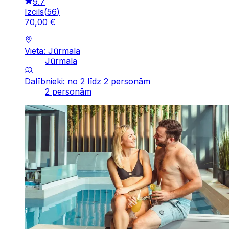
9.7
Izcils
(
56
)
70
,
00
€
Vieta: Jūrmala
Jūrmala
Dalībnieki: no 2 līdz 2 personām
2 personām