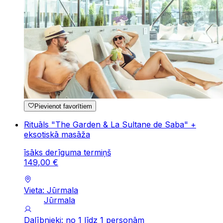
Pievienot favorītiem
Rituāls "The Garden & La Sultane de Saba" +
eksotiskā masāža
īsāks derīguma termiņš
149
,
00
€
Vieta: Jūrmala
Jūrmala
Dalībnieki: no 1 līdz 1 personām