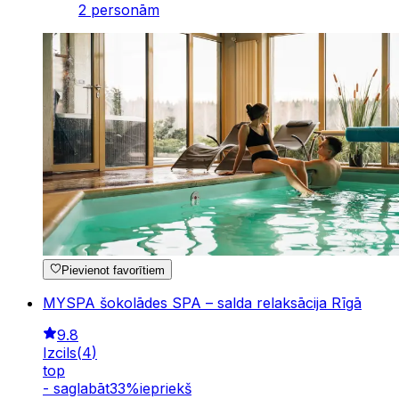
2 personām
Pievienot favorītiem
MYSPA šokolādes SPA – salda relaksācija Rīgā
9.8
Izcils
(
4
)
top
-
saglabāt
33
%
iepriekš