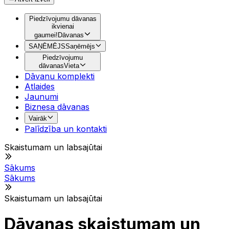
Piedzīvojumu dāvanas
ikvienai
gaumei!
Dāvanas
SAŅĒMĒJS
Saņēmējs
Piedzīvojumu
dāvanas
Vieta
Dāvanu komplekti
Atlaides
Jaunumi
Biznesa dāvanas
Vairāk
Palīdzība un kontakti
Skaistumam un labsajūtai
Sākums
Sākums
Skaistumam un labsajūtai
Dāvanas skaistumam un