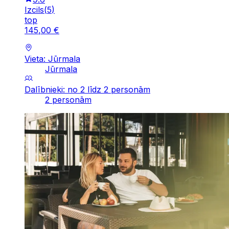
Izcils
(
5
)
top
145
,
00
€
Vieta: Jūrmala
Jūrmala
Dalībnieki: no 2 līdz 2 personām
2 personām