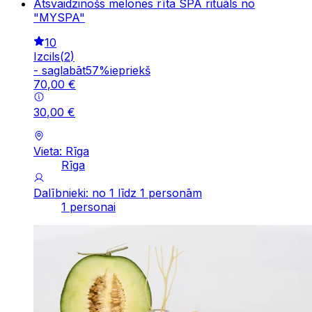
Atsvaidzinošs melones rīta SPA rituāls no
"MYSPA"
10
Izcils
(
2
)
-
saglabāt
57
%
iepriekš
70
,
00
€
30
,
00
€
Vieta: Rīga
Rīga
Dalībnieki: no 1 līdz 1 personām
1 personai