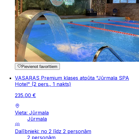
Pievienot favorītiem
VASARAS Premium klases atpūta "Jūrmala SPA
Hotel" (2 pers., 1 nakts)
235
,
00
€
Vieta: Jūrmala
Jūrmala
Dalībnieki: no 2 līdz 2 personām
2 personām