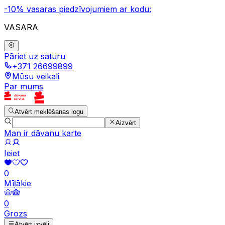
-10% vasaras piedzīvojumiem ar kodu:
VASARA
Pāriet uz saturu
+371 26699899
Mūsu veikali
Par mums
Atvērt meklēšanas logu
Aizvērt
Man ir dāvanu karte
Ieiet
0
Mīļākie
0
Grozs
Atvērt izvēli