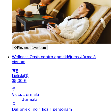
Pievienot favorītiem
Wellness Oasis centra apmeklējums Jūrmalā
vienam
8
Lieliski
(
1
)
35
,
00
€
Vieta: Jūrmala
Jūrmala
Dalībnieki: no 1 līdz 1 personām