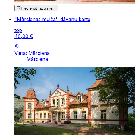
Pievienot favorītiem
"Mārcienas muiža'' dāvanu karte
top
40
,
00
€
Vieta: Mārciena
Mārciena