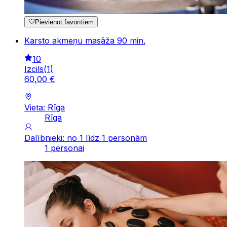
Pievienot favorītiem
Karsto akmeņu masāža 90 min.
10
Izcils
(
1
)
60
,
00
€
Vieta: Rīga
Rīga
Dalībnieki: no 1 līdz 1 personām
1 personai