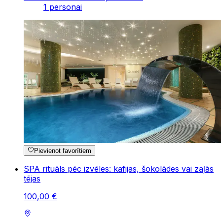
1 personai
Pievienot favorītiem
SPA rituāls pēc izvēles: kafijas, šokolādes vai zaļās
tējas
100
,
00
€