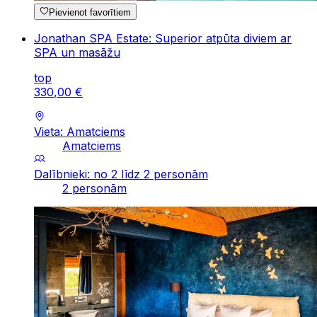
Pievienot favorītiem
Jonathan SPA Estate: Superior atpūta diviem ar
SPA un masāžu
top
330
,
00
€
Vieta: Amatciems
Amatciems
Dalībnieki: no 2 līdz 2 personām
2 personām