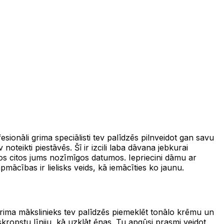
sionāli grima speciālisti tev palīdzēs pilnveidot gan savu
oteikti piestāvēs. Šī ir izcili laba dāvana jebkurai
dos citos jums nozīmīgos datumos. Iepriecini dāmu ar
pmācības ir lielisks veids, kā iemācīties ko jaunu.
 grima mākslinieks tev palīdzēs piemeklēt tonālo krēmu un
 skropstu līniju, kā uzklāt ēnas. Tu apgūsi prasmi veidot