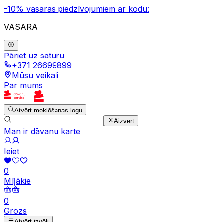
-10% vasaras piedzīvojumiem ar kodu:
VASARA
Pāriet uz saturu
+371 26699899
Mūsu veikali
Par mums
Atvērt meklēšanas logu
Aizvērt
Man ir dāvanu karte
Ieiet
0
Mīļākie
0
Grozs
Atvērt izvēli