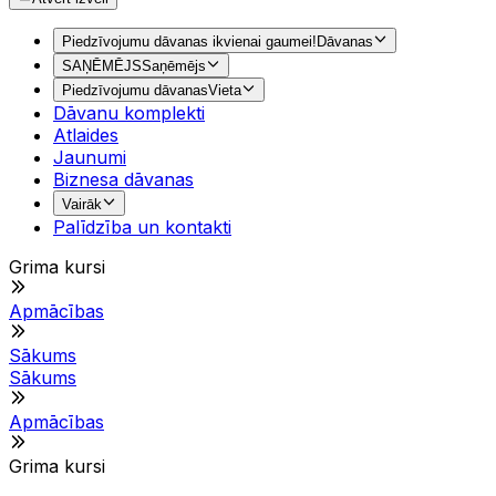
Piedzīvojumu dāvanas ikvienai gaumei!
Dāvanas
SAŅĒMĒJS
Saņēmējs
Piedzīvojumu dāvanas
Vieta
Dāvanu komplekti
Atlaides
Jaunumi
Biznesa dāvanas
Vairāk
Palīdzība un kontakti
Grima kursi
Apmācības
Sākums
Sākums
Apmācības
Grima kursi