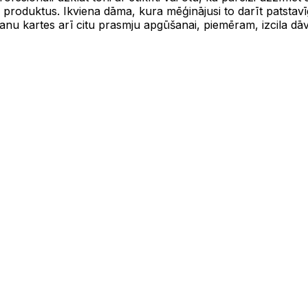
roduktus. Ikviena dāma, kura mēģinājusi to darīt patstavīgi, zi
anu kartes arī citu prasmju apgūšanai, piemēram, izcila dāva