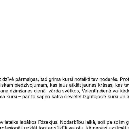
 dzīvē pārmaiņas, tad grima kursi noteikti tev noderēs. Profe
iskam piedzīvojumam, kas ļaus atklāt jaunas krāsas, kas tev n
dāvana dzimšanas dienā, vārda svētkos, Valentīndienā vai kā
a kursi – par to sapņo katra sieviete! Izglītojošie kursi un a
ev ieteiks labākos līdzekļus. Nodarbību laikā, soli pa solim
rofesionāli uzklāt toni ar sūklīti vai otu, kā pareizi uzzīmēt