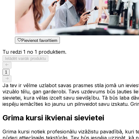
Pievienot favorītiem
Tu redzi 1 no 1 produktiem.
Ielādēt vairāk produktu
1
Ja tev ir vēlme uzlabot savas prasmes stila jomā un ieviest
vizuālo tēlu, gan garderobi. Tavs uzdevums būs ļauties liel
sievietei, kura vēlas izcelt savu sievišķību. Tā būs laba 
iespēju iemācīties ko jaunu un pilnveidot savu izskatu. Grim
Grima kursi ikvienai sievietei
Grima kursi notiek profesionālu vizāžistu pavadībā, kuri t
pūderi attiecīgajās tekstūrās. Tev būs iespēja uzzināt, kā p