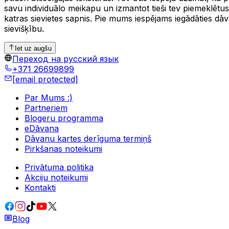
savu individuālo meikapu un izmantot tieši tev piemeklētus p
katras sievietes sapnis. Pie mums iespējams iegādāties dāv
sievišķību.
Iet uz augšu
Переход на русский язык
+371 26699899
[email protected]
Par Mums :)
Partneriem
Blogeru programma
eDāvana
Dāvanu kartes derīguma termiņš
Pirkšanas noteikumi
Privātuma politika
Akciju noteikumi
Kontakti
Blog