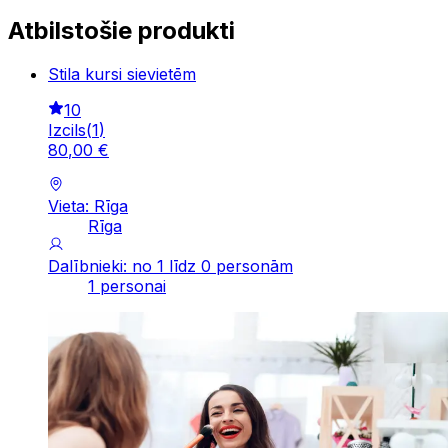
Atbilstošie produkti
Stila kursi sievietēm
10
Izcils
(
1
)
80
,
00
€
Vieta: Rīga
Rīga
Dalībnieki: no 1 līdz 0 personām
1 personai