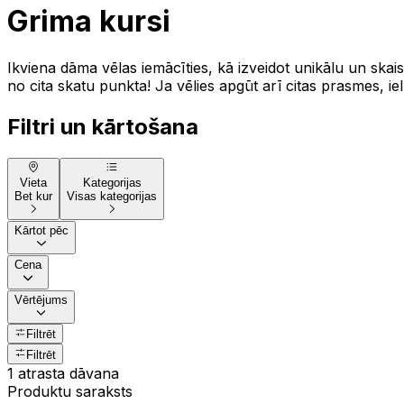
Grima kursi
Ikviena dāma vēlas iemācīties, kā izveidot unikālu un skais
no cita skatu punkta! Ja vēlies apgūt arī citas prasmes, ielū
Filtri un kārtošana
Vieta
Kategorijas
Bet kur
Visas kategorijas
Kārtot pēc
Cena
Vērtējums
Filtrēt
Filtrēt
1 atrasta dāvana
Produktu saraksts