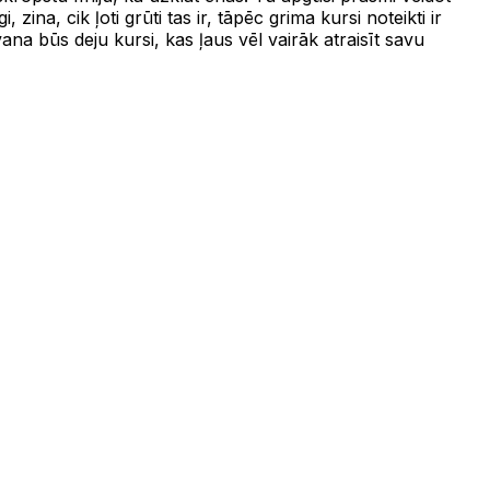
na, cik ļoti grūti tas ir, tāpēc grima kursi noteikti ir
na būs deju kursi, kas ļaus vēl vairāk atraisīt savu