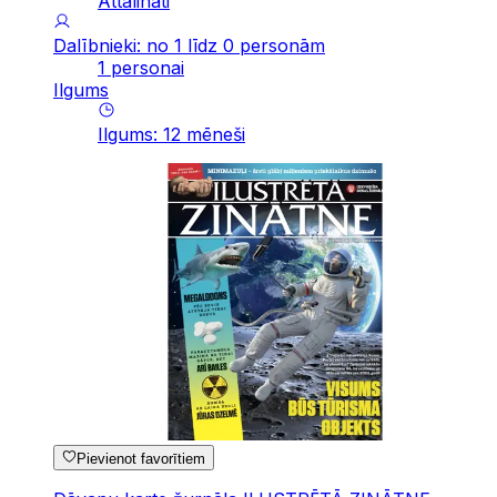
Attālināti
Dalībnieki: no 1 līdz 0 personām
1 personai
Ilgums
Ilgums
:
12
mēneši
Pievienot favorītiem