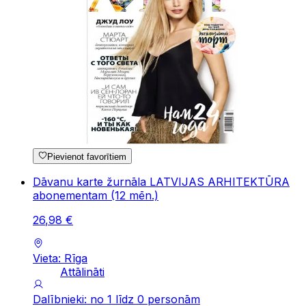
Pievienot favorītiem
Dāvanu karte žurnāla LATVIJAS ARHITEKTŪRA
abonementam (12 mēn.)
26
,
98
€
Vieta: Rīga
Attālināti
Dalībnieki: no 1 līdz 0 personām