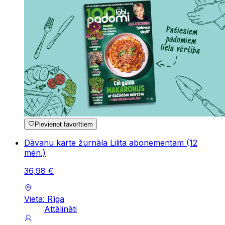
Pievienot favorītiem
Dāvanu karte žurnāla Lilita abonementam (12
mēn.)
36
,
98
€
Vieta: Rīga
Attālināti