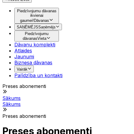
Piedzīvojumu dāvanas
ikvienai
gaumei!
Dāvanas
SAŅĒMĒJS
Saņēmējs
Piedzīvojumu
dāvanas
Vieta
Dāvanu komplekti
Atlaides
Jaunumi
Biznesa dāvanas
Vairāk
Palīdzība un kontakti
Preses abonementi
Sākums
Sākums
Preses abonementi
Preses abonementi