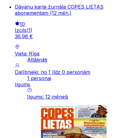
Dāvanu karte žurnāla COPES LIETAS
abonementam (12 mēn.)
10
Izcils
(
1
)
36
,
98
€
Vieta: Rīga
Attālināti
Dalībnieki: no 1 līdz 0 personām
1 personai
Ilgums
Ilgums
:
12
mēneši