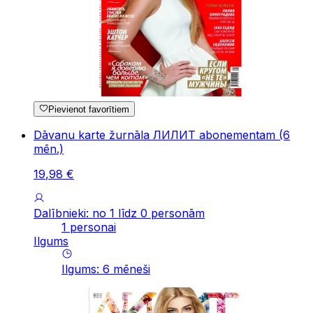
Pievienot favorītiem
Dāvanu karte žurnāla ЛИЛИТ abonementam (6
mēn.)
19
,
98
€
Dalībnieki: no 1 līdz 0 personām
1 personai
Ilgums
Ilgums
:
6
mēneši