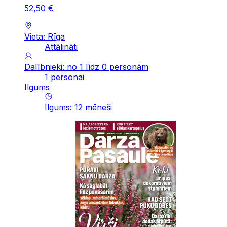
52
,
50
€
Vieta: Rīga
Attālināti
Dalībnieki: no 1 līdz 0 personām
1 personai
Ilgums
Ilgums
:
12
mēneši