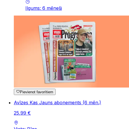
Ilgums
:
6
mēneši
Pievienot favorītiem
Avīzes Kas Jauns abonements (6 mēn.)
25
,
99
€