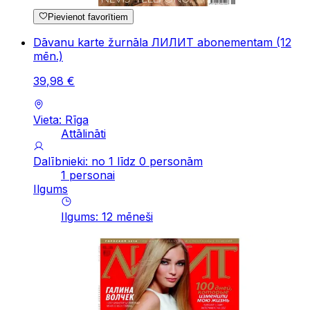
Pievienot favorītiem
Dāvanu karte žurnāla ЛИЛИТ abonementam (12
mēn.)
39
,
98
€
Vieta: Rīga
Attālināti
Dalībnieki: no 1 līdz 0 personām
1 personai
Ilgums
Ilgums
:
12
mēneši