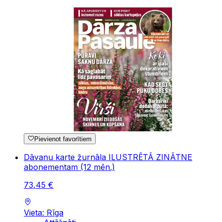
Pievienot favorītiem
Dāvanu karte žurnāla ILUSTRĒTĀ ZINĀTNE
abonementam (12 mēn.)
73
,
45
€
Vieta: Rīga