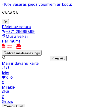
-10% vasaras piedzīvojumiem ar kodu:
VASARA
Pāriet uz saturu
+371 26699899
Mūsu veikali
Par mums
Atvērt meklēšanas logu
Aizvērt
Man ir dāvanu karte
Ieiet
0
Mīļākie
0
Grozs
Atvērt izvēli