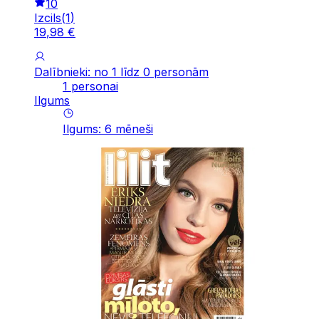
10
Izcils
(
1
)
19
,
98
€
Dalībnieki: no 1 līdz 0 personām
1 personai
Ilgums
Ilgums
:
6
mēneši