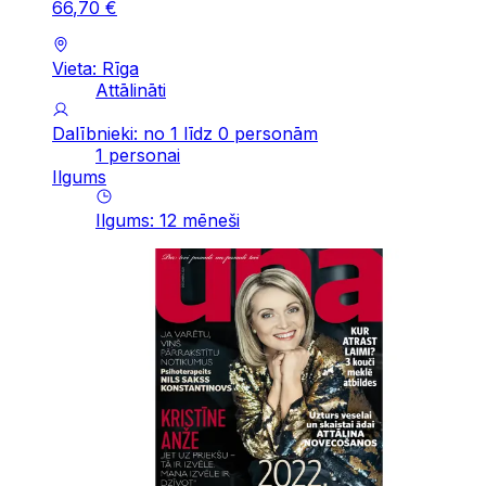
66
,
70
€
Vieta: Rīga
Attālināti
Dalībnieki: no 1 līdz 0 personām
1 personai
Ilgums
Ilgums
:
12
mēneši