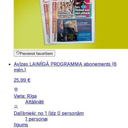
Pievienot favorītiem
Avīzes LAIMĪGĀ PROGRAMMA abonements (6
mēn.)
25
,
99
€
Vieta: Rīga
Attālināti
Dalībnieki: no 1 līdz 0 personām
1 personai
Ilgums