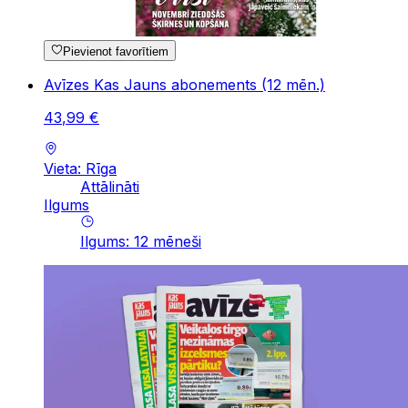
Pievienot favorītiem
Avīzes Kas Jauns abonements (12 mēn.)
43
,
99
€
Vieta: Rīga
Attālināti
Ilgums
Ilgums
:
12
mēneši