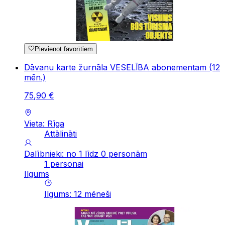
Pievienot favorītiem
Dāvanu karte žurnāla VESELĪBA abonementam (12
mēn.)
75
,
90
€
Vieta: Rīga
Attālināti
Dalībnieki: no 1 līdz 0 personām
1 personai
Ilgums
Ilgums
:
12
mēneši