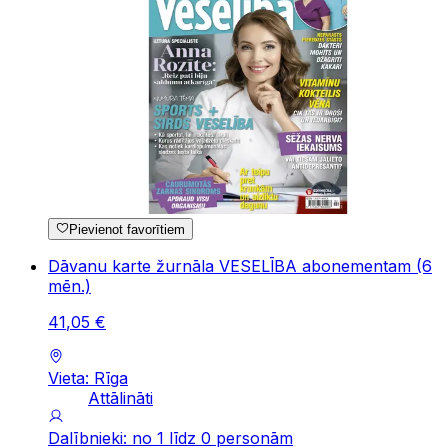
Pievienot favorītiem
Dāvanu karte žurnāla VESELĪBA abonementam (6
mēn.)
41
,
05
€
Vieta: Rīga
Attālināti
Dalībnieki: no 1 līdz 0 personām