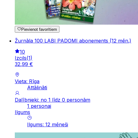
Pievienot favorītiem
Žurnāla 100 LABI PADOMI abonements (12 mēn.)
10
Izcils
(
1
)
32
,
99
€
Vieta: Rīga
Attālināti
Dalībnieki: no 1 līdz 0 personām
1 personai
Ilgums
Ilgums
:
12
mēneši