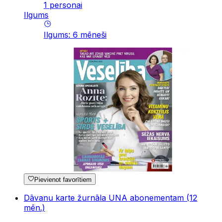
1 personai
Ilgums
Ilgums
:
6
mēneši
Pievienot favorītiem
Dāvanu karte žurnāla UNA abonementam (12
mēn.)