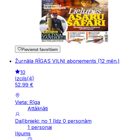
Pievienot favorītiem
Žurnāla RĪGAS VIĻŅI abonements (12 mēn.)
10
Izcils
(
4
)
52
,
99
€
Vieta: Rīga
Attālināti
Dalībnieki: no 1 līdz 0 personām
1 personai
Ilgums