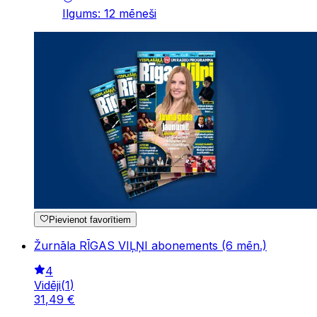
Ilgums
:
12
mēneši
Pievienot favorītiem
Žurnāla RĪGAS VIĻŅI abonements (6 mēn.)
4
Vidēji
(
1
)
31
,
49
€