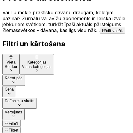
Vai Tu meklē praktisku dāvanu draugam, kolēģim,
paziņai? Žurnālu vai avīžu abonements ir lieliska izvēle
jebkuriem svētkiem, turklāt īpaši aktuāls pārsteigums
Ziemassvētkos - dāvana, kas ilgs visu nāk...
Rādīt vairāk
Filtri un kārtošana
Vieta
Kategorijas
Bet kur
Visas kategorijas
Kārtot pēc
Cena
Dalībnieku skaits
Vērtējums
Filtrēt
Filtrēt