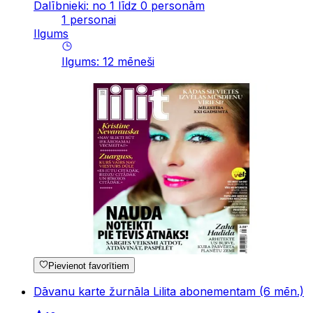
Dalībnieki: no 1 līdz 0 personām
1 personai
Ilgums
Ilgums
:
12
mēneši
Pievienot favorītiem
Dāvanu karte žurnāla Lilita abonementam (6 mēn.)