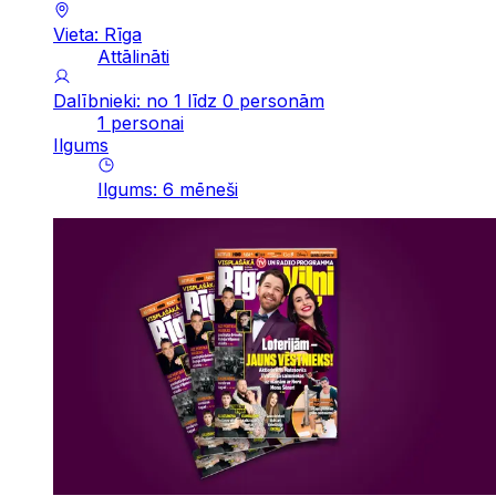
Vieta: Rīga
Attālināti
Dalībnieki: no 1 līdz 0 personām
1 personai
Ilgums
Ilgums
:
6
mēneši