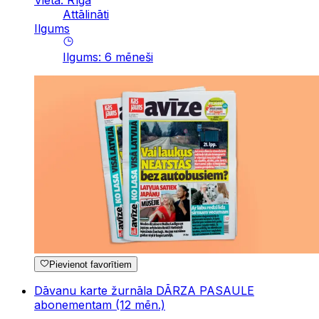
Vieta: Rīga
Attālināti
Ilgums
Ilgums
:
6
mēneši
Pievienot favorītiem
Dāvanu karte žurnāla DĀRZA PASAULE
abonementam (12 mēn.)