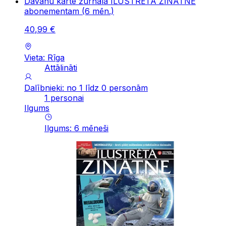
Dāvanu karte žurnāla ILUSTRĒTĀ ZINĀTNE
abonementam (6 mēn.)
40
,
99
€
Vieta: Rīga
Attālināti
Dalībnieki: no 1 līdz 0 personām
1 personai
Ilgums
Ilgums
:
6
mēneši