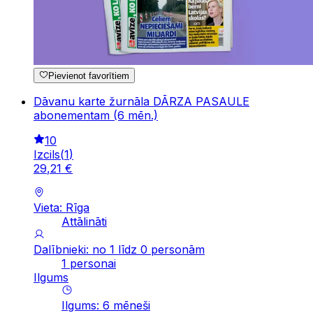
Pievienot favorītiem
Dāvanu karte žurnāla DĀRZA PASAULE
abonementam (6 mēn.)
10
Izcils
(
1
)
29
,
21
€
Vieta: Rīga
Attālināti
Dalībnieki: no 1 līdz 0 personām
1 personai
Ilgums
Ilgums
:
6
mēneši