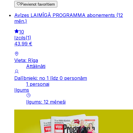
Pievienot favorītiem
Avīzes LAIMĪGĀ PROGRAMMA abonements (12
mēn.)
10
Izcils
(
1
)
43
,
99
€
Vieta: Rīga
Attālināti
Dalībnieki: no 1 līdz 0 personām
1 personai
Ilgums
Ilgums
:
12
mēneši