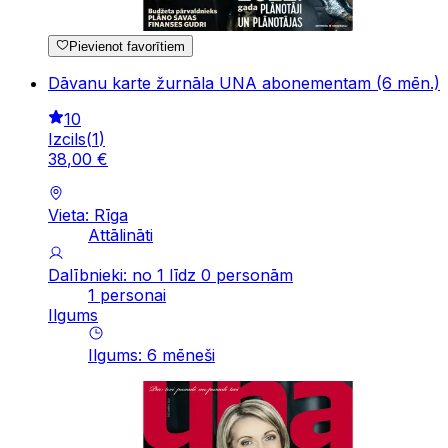
Pievienot favorītiem
Dāvanu karte žurnāla UNA abonementam (6 mēn.)
10
Izcils
(
1
)
38
,
00
€
Vieta: Rīga
Attālināti
Dalībnieki: no 1 līdz 0 personām
1 personai
Ilgums
Ilgums
:
6
mēneši