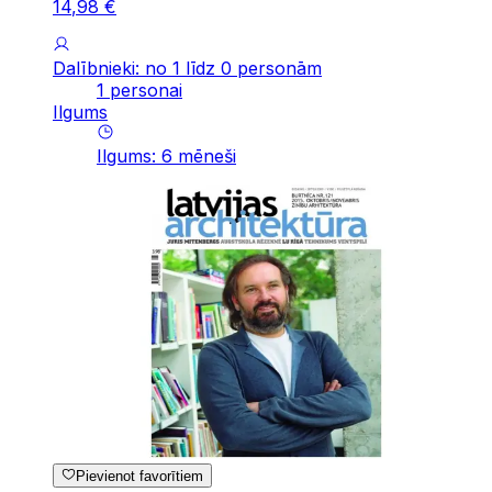
14
,
98
€
Dalībnieki: no 1 līdz 0 personām
1 personai
Ilgums
Ilgums
:
6
mēneši
Pievienot favorītiem