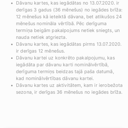
Dāvanu kartes, kas iegādātas no 13.07.2020. ir
derīgas 3 gadus (36 mēnešus) no iegādes brīža:
12 mēnešus kā ieteiktā dāvana, bet atlikušos 24
mēnešus nomināla vērtībā. Pēc derīguma
termiņa beigām pakalpojums netiek sniegts, un
nauda netiek atgriezta.
Dāvanu kartes, kas iegādātas pirms 13.07.2020.
ir derīgas 12 mēnešus.
Dāvanu kartei uz konkrēto pakalpojumu, kas
iegādāta par dāvanu karti nominālvērtībā,
derīguma termiņs beidzas tajā paša datumā,
kad nominālvērtības dāvanu kartei.
Dāvanu kartes uz aktivitātem, kam ir ierobežota
sezona, ir derīgas 36 mēnešus no iegādes brīža.