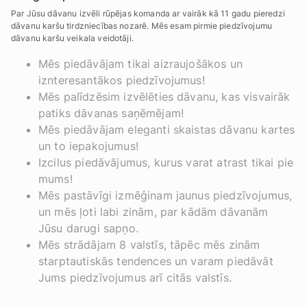
Par Jūsu dāvanu izvēli rūpējas komanda ar vairāk kā 11 gadu pieredzi
dāvanu karšu tirdzniecības nozarē. Mēs esam pirmie piedzīvojumu
dāvanu karšu veikala veidotāji.
Mēs piedāvājam tikai aizraujošākos un
iznteresantākos piedzīvojumus!
Mēs palīdzēsim izvēlēties dāvanu, kas visvairāk
patiks dāvanas saņēmējam!
Mēs piedāvājam eleganti skaistas dāvanu kartes
un to iepakojumus!
Izcilus piedāvājumus, kurus varat atrast tikai pie
mums!
Mēs pastāvīgi izmēģinam jaunus piedzīvojumus,
un mēs ļoti labi zinām, par kādām dāvanām
Jūsu darugi sapņo.
Mēs strādājam 8 valstīs, tāpēc mēs zinām
starptautiskās tendences un varam piedāvāt
Jums piedzīvojumus arī citās valstīs.