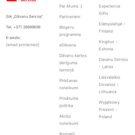
Par Mums :)
Experience
Gifts
SIA „Dāvanu Serviss“
Partneriem
Elämyslahjat -
Tel. +371 26699899
Blogeru
Finland
programma
E-pasts:
Kingitus -
[email protected]
eDāvana
Estonia
Dāvanu kartes
Davanu Serviss
derīguma
- Latvia
termiņš
Laisvalaikio
Pirkšanas
Dovanos -
noteikumi
Lithuania
Privātuma
Wyjątkowy
politika
Prezent -
Akciju
Poland
noteikumi
Kontakti