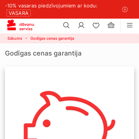
-10% vasaras piedzīvojumiem ar kodu:
×
sīkdatņu
VASARA
×
iestatījumus
Sākums
Godīgas cenas garantija
Godīgas cenas garantija