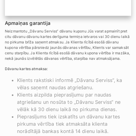
Apmaiņas garantija
Neizmantotu „Dāvanu Serviss“ dāvanu kuponu Jūs varat apmainīt pret
citu dāvanu dāvanu kartes derīguma termiņa ietvaros vai 30 dienu laikā
no pirkuma brīža saņemt atmaksu. Ja Klienta rīcībā esošā dāvanu
kupona vērtība pārsniedz jaunās dāvanas vērtību, Klients var samaksāt
cenu starpību. Ja Klienta rīcībā esošā dāvanu kupona vērtība ir mazāka,
nekā jaunās izvēlētās dāvanas vērtība, starpība nav atmaksājama.
Dāvanu kartes atmaksa:
Klients rakstiski informē „Dāvanu Serviss“, ka
vēlas saņemt naudas atgriešanu.
Klients aizpilda pieprasījumu par naudas
atgriešanu un nosūta to „Dāvanu Serviss“ ne
vēlāk kā 30 dienu laikā no pirkuma dienas.
Pieprasījums tiek izskatīts un dāvanu kartes
pirkuma vērtība tiek atmaksāta klienta
norādītājā bankas kontā 14 dienu laikā.