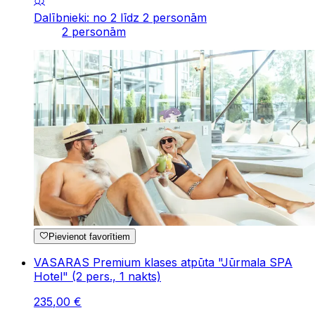
Dalībnieki: no 2 līdz 2 personām
2 personām
Pievienot favorītiem
VASARAS Premium klases atpūta "Jūrmala SPA
Hotel" (2 pers., 1 nakts)
235
,
00
€