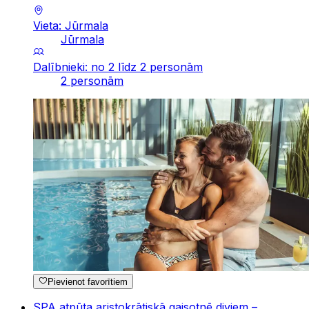
Vieta: Jūrmala
Jūrmala
Dalībnieki: no 2 līdz 2 personām
2 personām
Pievienot favorītiem
SPA atpūta aristokrātiskā gaisotnē diviem –