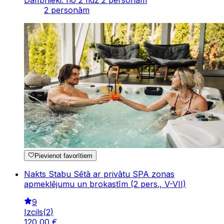
2 personām
Pievienot favorītiem
Nakts Stabu Sētā ar privātu SPA zonas
apmeklējumu un brokastīm (2 pers., V-VII)
9
Izcils
(
2
)
120
,
00
€