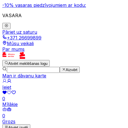
-10% vasaras piedzīvojumiem ar kodu:
VASARA
Pāriet uz saturu
+371 26699899
Mūsu veikali
Par mums
Atvērt meklēšanas logu
Aizvērt
Man ir dāvanu karte
Ieiet
0
Mīļākie
0
Grozs
Atvērt izvēli