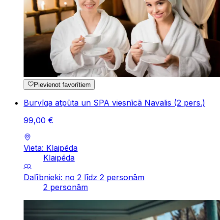
Pievienot favorītiem
Burvīga atpūta un SPA viesnīcā Navalis (2 pers.)
99
,
00
€
Vieta: Klaipēda
Klaipēda
Dalībnieki: no 2 līdz 2 personām
2 personām