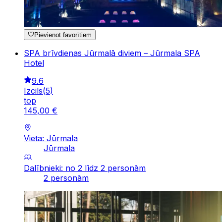
Pievienot favorītiem
SPA brīvdienas Jūrmalā diviem – Jūrmala SPA
Hotel
9.6
Izcils
(
5
)
top
145
,
00
€
Vieta: Jūrmala
Jūrmala
Dalībnieki: no 2 līdz 2 personām
2 personām