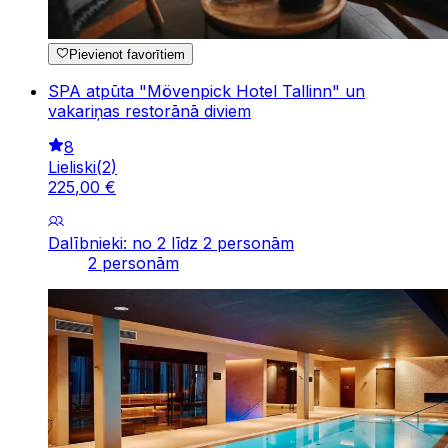
Pievienot favorītiem
SPA atpūta "Mövenpick Hotel Tallinn" un
vakariņas restorānā diviem
8
Lieliski
(
2
)
225
,
00
€
Dalībnieki: no 2 līdz 2 personām
2 personām