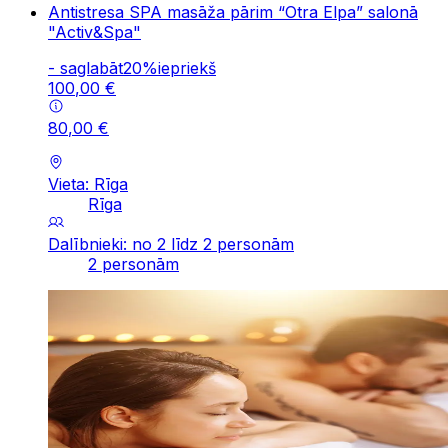
Antistresa SPA masāža pārim “Otra Elpa” salonā
"Activ&Spa"
-
saglabāt
20
%
iepriekš
100
,
00
€
80
,
00
€
Vieta: Rīga
Rīga
Dalībnieki: no 2 līdz 2 personām
2 personām