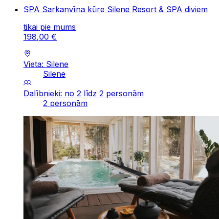
SPA Sarkanvīna kūre Silene Resort & SPA diviem
tikai pie mums
198
,
00
€
Vieta: Silene
Silene
Dalībnieki: no 2 līdz 2 personām
2 personām