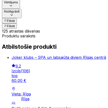
Vērtējums
Atslēgvārdi
Filtrēt
Filtrēt
125 atrastas dāvanas
Produktu saraksts
Atbilstošie produkti
Joker klubs – SPA un labsajūta diviem Rīgas centrā
9.2
Izcils
(
106
)
top
60
,
00
€
Vieta: Rīga
Rīga