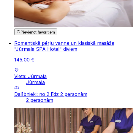
Pievienot favorītiem
Romantiskā pērļu vanna un klasiskā masāža
"Jūrmala SPA Hotel" diviem
145
,
00
€
Vieta: Jūrmala
Jūrmala
Dalībnieki: no 2 līdz 2 personām
2 personām