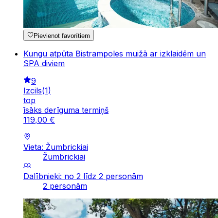
Pievienot favorītiem
Kungu atpūta Bistrampoles muižā ar izklaidēm un
SPA diviem
9
Izcils
(
1
)
top
īsāks derīguma termiņš
119
,
00
€
Vieta: Žumbrickiai
Žumbrickiai
Dalībnieki: no 2 līdz 2 personām
2 personām