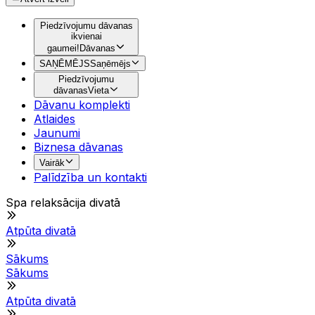
Piedzīvojumu dāvanas
ikvienai
gaumei!
Dāvanas
SAŅĒMĒJS
Saņēmējs
Piedzīvojumu
dāvanas
Vieta
Dāvanu komplekti
Atlaides
Jaunumi
Biznesa dāvanas
Vairāk
Palīdzība un kontakti
Spa relaksācija divatā
Atpūta divatā
Sākums
Sākums
Atpūta divatā