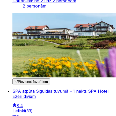
Dalībnieki: no 2 līdz 2 personām
2 personām
Pievienot favorītiem
SPA atpūta Siguldas tuvumā – 1 nakts SPA Hotel
Ezeri diviem
8.4
Lieliski
(
33
)
top