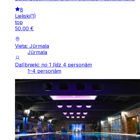
8
Lieliski
(
1
)
top
50
,
00
€
Vieta: Jūrmala
Jūrmala
Dalībnieki: no 1 līdz 4 personām
1–4 personām