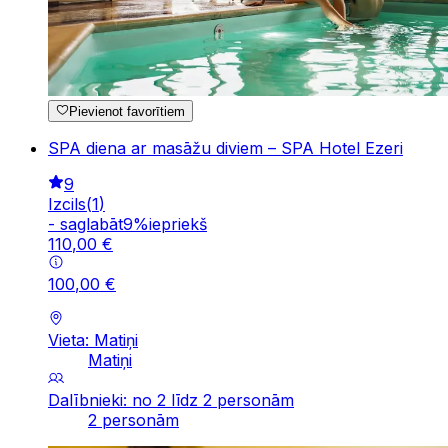
Pievienot favorītiem
SPA diena ar masāžu diviem – SPA Hotel Ezeri
9
Izcils
(
1
)
-
saglabāt
9
%
iepriekš
110
,
00
€
100
,
00
€
Vieta: Matiņi
Matiņi
Dalībnieki: no 2 līdz 2 personām
2 personām