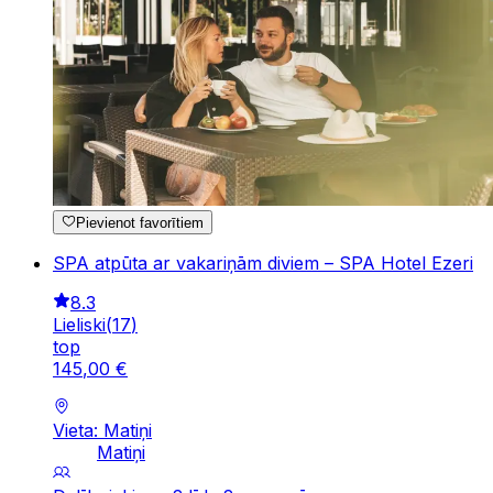
Pievienot favorītiem
SPA atpūta ar vakariņām diviem – SPA Hotel Ezeri
8.3
Lieliski
(
17
)
top
145
,
00
€
Vieta: Matiņi
Matiņi