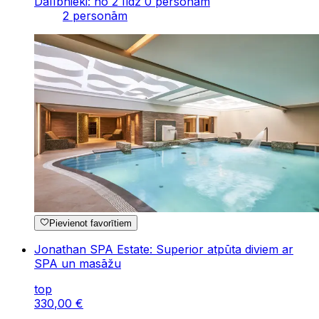
Dalībnieki: no 2 līdz 0 personām
2 personām
Pievienot favorītiem
Jonathan SPA Estate: Superior atpūta diviem ar
SPA un masāžu
top
330
,
00
€