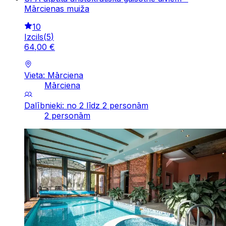
Mārcienas muiža
10
Izcils
(
5
)
64
,
00
€
Vieta: Mārciena
Mārciena
Dalībnieki: no 2 līdz 2 personām
2 personām