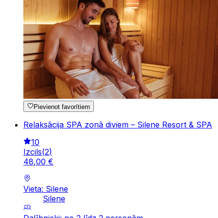
Pievienot favorītiem
Relaksācija SPA zonā diviem – Silene Resort & SPA
10
Izcils
(
2
)
48
,
00
€
Vieta: Silene
Silene
Dalībnieki: no 2 līdz 2 personām