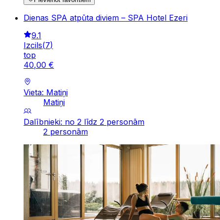
Dienas SPA atpūta diviem – SPA Hotel Ezeri
9.1
Izcils
(
7
)
top
40
,
00
€
Vieta: Matiņi
Matiņi
Dalībnieki: no 2 līdz 2 personām
2 personām