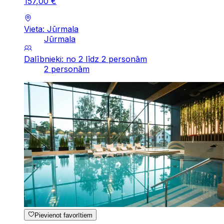
157
,
00
€
Vieta: Jūrmala
Jūrmala
Dalībnieki: no 2 līdz 2 personām
2 personām
Pievienot favorītiem