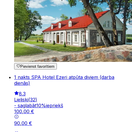
Pievienot favorītiem
1 nakts SPA Hotel Ezeri atpūta diviem (darba
dienās)
8.3
Lieliski
(
32
)
-
saglabāt
10
%
iepriekš
100
,
00
€
90
,
00
€