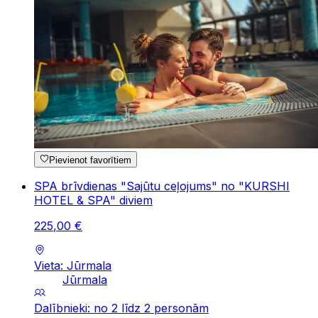
Pievienot favorītiem
SPA brīvdienas "Sajūtu ceļojums" no "KURSHI
HOTEL & SPA" diviem
225
,
00
€
Vieta: Jūrmala
Jūrmala
Dalībnieki: no 2 līdz 2 personām