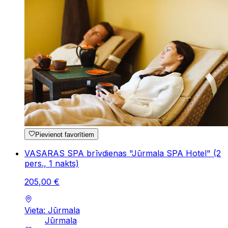
Pievienot favorītiem
VASARAS SPA brīvdienas "Jūrmala SPA Hotel" (2
pers., 1 nakts)
205
,
00
€
Vieta: Jūrmala
Jūrmala