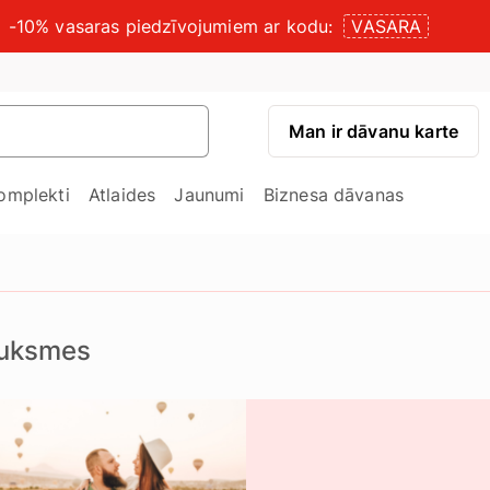
-10% vasaras piedzīvojumiem ar kodu:
VASARA
Man ir dāvanu karte
omplekti
Atlaides
Jaunumi
Biznesa dāvanas
uksmes