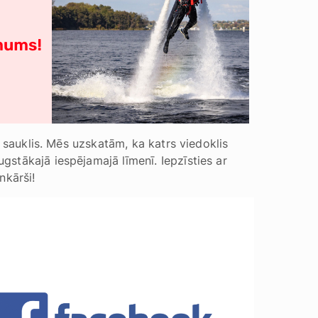
s sauklis. Mēs uzskatām, ka katrs viedoklis
stākajā iespējamajā līmenī. Iepzīsties ar
nkārši!