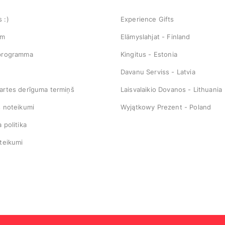
 :)
Experience Gifts
em
Elämyslahjat - Finland
programma
Kingitus - Estonia
Davanu Serviss - Latvia
artes derīguma termiņš
Laisvalaikio Dovanos - Lithuania
s noteikumi
Wyjątkowy Prezent - Poland
 politika
teikumi