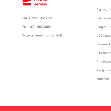
Par Mums
SIA „Dāvanu Serviss“
Partneri
Tel. +371 26699899
Blogeru 
[email protected]
E-pasts:
eDāvana
Dāvanu k
Pirkšana
Privātuma
Akciju no
Kontakti