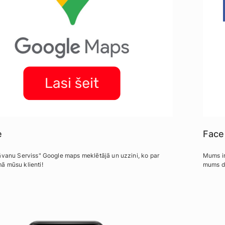
e
Face
āvanu Serviss" Google maps meklētājā un uzzini, ko par
Mums ir
 mūsu klienti!
mums d