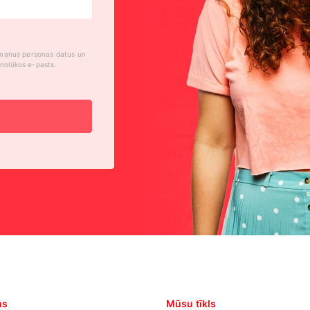
ā manus personas datus un
nolūkos e-pasts.
ms
Mūsu tīkls