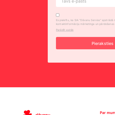
Es piekrītu, ka SIA "Dāvanu Serviss" apstrād
kontaktinformāciju mārketinga un pārdošanas 
Parādīt vairāk
Pieraksties
Par mu