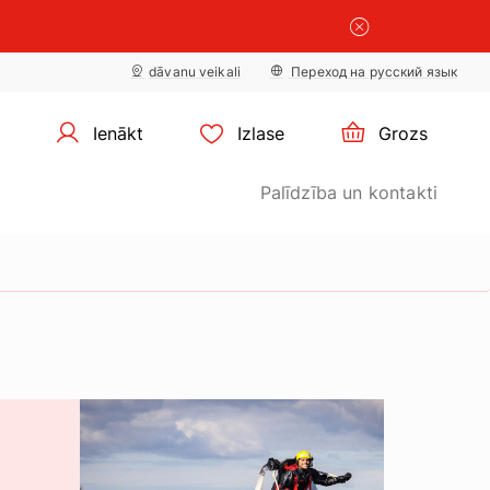
×
sīkdatņu
×
iestatījumus
dāvanu veikali
Переход на русский язык
Ienākt
Izlase
Grozs
Palīdzība un kontakti