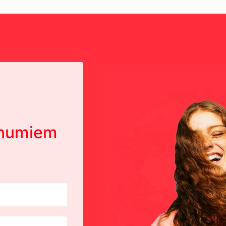
unumiem
!