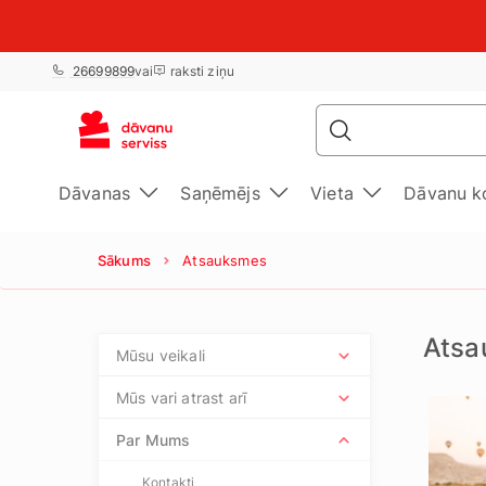
26699899
vai
raksti ziņu
Dāvanas
Saņēmējs
Vieta
Dāvanu k
Sākums
Atsauksmes
Atsa
Mūsu veikali
Mūs vari atrast arī
Par Mums
Kontakti