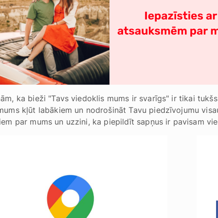
ām, ka bieži "Tavs viedoklis mums ir svarīgs" ir tikai tukš
mums kļūt labākiem un nodrošināt Tavu piedzīvojumu visaug
iem par mums un uzzini, ka piepildīt sapņus ir pavisam vie