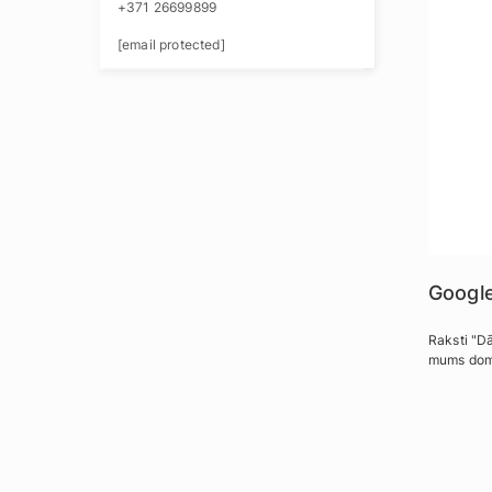
+371 26699899
[email protected]
Googl
Raksti "D
mums domā