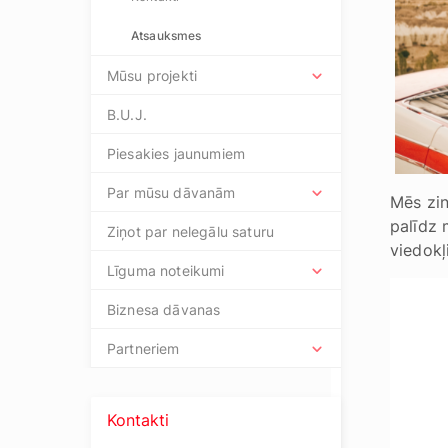
Atsauksmes
Mūsu projekti
B.U.J.
Piesakies jaunumiem
Par mūsu dāvanām
Mēs zin
palīdz 
Ziņot par nelegālu saturu
viedokļ
Līguma noteikumi
Biznesa dāvanas
Partneriem
Kontakti