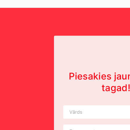
Piesakies ja
tagad