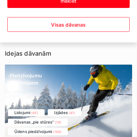
meklēt
Visas dāvanas
Idejas dāvanām
Piedzīvojumu
meklētājiem
Lidojumi
Izjādes
(45)
(41)
Dāvanas „pie stūres”
(19)
Ūdens piedzīvojumi
(189)