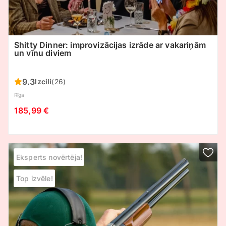
Shitty Dinner: improvizācijas izrāde ar vakariņām
un vīnu diviem
9.3
Izcili
(26)
Rīga
185,99 €
Eksperts novērtēja!
Top izvēle!