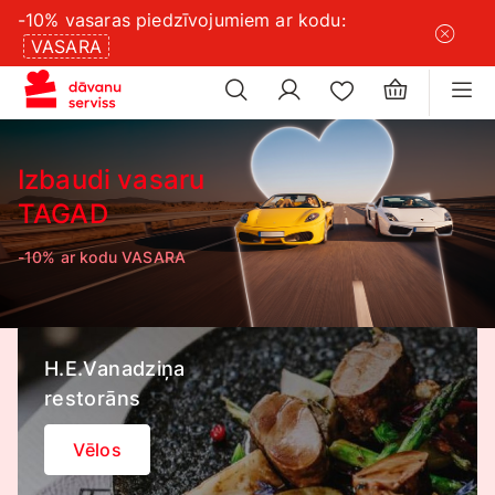
-10% vasaras piedzīvojumiem ar kodu:
×
sīkdatņu
VASARA
×
iestatījumus
Izbaudi vasaru
TAGAD
-10% ar kodu VASARA
H.E.Vanadziņa
restorāns
Vēlos