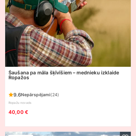
Šaušana pa māla šķīvīšiem – mednieku izklaide
Ropažos
9.6
Nepārspējami
(24)
Ropažu novads
40,00 €