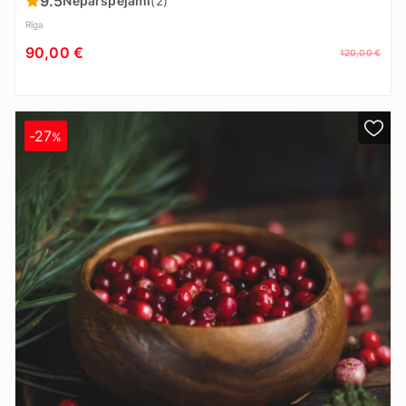
9.5
Nepārspējami
(2)
Rīga
90,00 €
120,00 €
-27
%