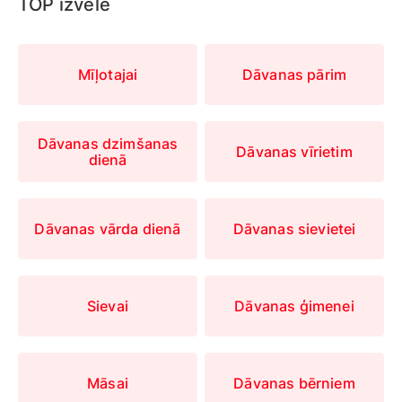
TOP izvēle
Mīļotajai
Dāvanas pārim
Dāvanas dzimšanas
Dāvanas vīrietim
dienā
Dāvanas vārda dienā
Dāvanas sievietei
Sievai
Dāvanas ģimenei
Māsai
Dāvanas bērniem