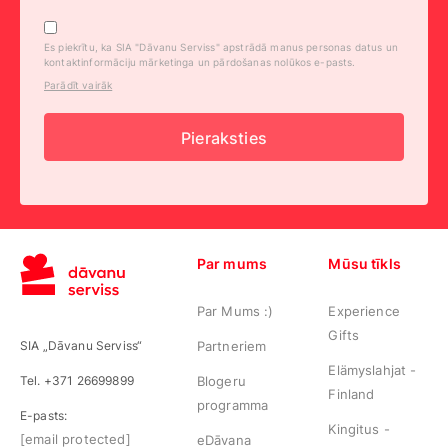
Es piekrītu, ka SIA "Dāvanu Serviss" apstrādā manus personas datus un
kontaktinformāciju mārketinga un pārdošanas nolūkos e-pasts.
Parādīt vairāk
Pieraksties
Par mums
Mūsu tīkls
Par Mums :)
Experience
Gifts
SIA „Dāvanu Serviss“
Partneriem
Elämyslahjat -
Tel. +371 26699899
Blogeru
Finland
programma
E-pasts:
Kingitus -
[email protected]
eDāvana