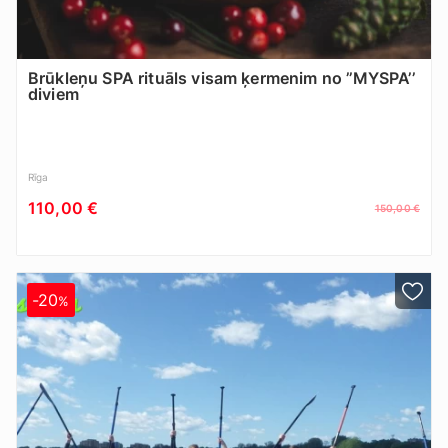
Brūkleņu SPA rituāls visam ķermenim no ’’MYSPA’’
diviem
Rīga
110,00 €
150,00 €
-20
%