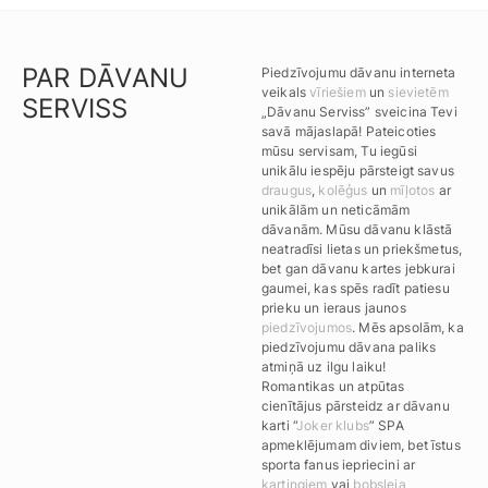
PAR DĀVANU
Piedzīvojumu dāvanu interneta
veikals
vīriešiem
un
sievietēm
SERVISS
„Dāvanu Serviss” sveicina Tevi
savā mājaslapā! Pateicoties
mūsu servisam, Tu iegūsi
unikālu iespēju pārsteigt savus
draugus
,
kolēģus
un
mīļotos
ar
unikālām un neticāmām
dāvanām. Mūsu dāvanu klāstā
neatradīsi lietas un priekšmetus,
bet gan dāvanu kartes jebkurai
gaumei, kas spēs radīt patiesu
prieku un ieraus jaunos
piedzīvojumos
. Mēs apsolām, ka
piedzīvojumu dāvana paliks
atmiņā uz ilgu laiku!
Romantikas un atpūtas
cienītājus pārsteidz ar dāvanu
karti “
Joker klubs
” SPA
apmeklējumam diviem, bet īstus
sporta fanus iepriecini ar
kartingiem
vai
bobsleja