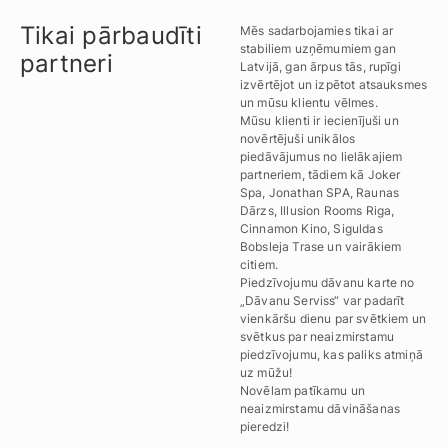
Tikai pārbaudīti
Mēs sadarbojamies tikai ar
stabiliem uzņēmumiem gan
partneri
Latvijā, gan ārpus tās, rupīgi
izvērtējot un izpētot atsauksmes
un mūsu klientu vēlmes.
Mūsu klienti ir iecienījuši un
novērtējuši unikālos
piedāvājumus no lielākajiem
partneriem, tādiem kā Joker
Spa, Jonathan SPA, Raunas
Dārzs, Illusion Rooms Riga,
Cinnamon Kino, Siguldas
Bobsleja Trase un vairākiem
citiem.
Piedzīvojumu dāvanu karte no
„Dāvanu Serviss“ var padarīt
vienkāršu dienu par svētkiem un
svētkus par neaizmirstamu
piedzīvojumu, kas paliks atmiņā
uz mūžu!
Novēlam patīkamu un
neaizmirstamu dāvināšanas
pieredzi!