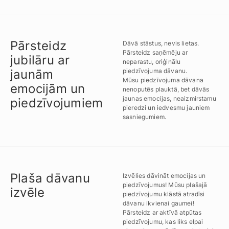
Pārsteidz
Dāvā stāstus, nevis lietas.
Pārsteidz saņēmēju ar
jubilāru ar
neparastu, oriģinālu
jaunām
piedzīvojuma dāvanu.
Mūsu piedzīvojuma dāvana
emocijām un
nenoputēs plauktā, bet dāvās
jaunas emocijas, neaizmirstamu
piedzīvojumiem
pieredzi un iedvesmu jauniem
sasniegumiem.
Plaša dāvanu
Izvēlies dāvināt emocijas un
piedzīvojumus! Mūsu plašajā
izvēle
piedzīvojumu klāstā atradīsi
dāvanu ikvienai gaumei!
Pārsteidz ar aktīvā atpūtas
piedzīvojumu, kas liks elpai