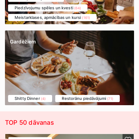
Piedzīvojumu spēles un kvesti
(64)
Meistarklases, apmācības un kursi
(161)
Gardēžiem
Shitty Dinner
Restorānu piedāvājumi
(4)
(71)
TOP 50 dāvanas