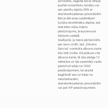
aizrauties, sagādā savai otrajai
pusītei romantisku randiņu vai
sen plenītu atpūtu SPA ar
skaistumkopšanas procedūrām.
Bet ja dāvanas saņēmējam
tuvāka ekstrēmāka atpūta, tad
ieskaties mūsu ūdens
piedzīvojumu, braucienuvai
lidojumu sadaļā.
Gadījumā, ja neesi pārliecināts
par savu izvēli, tad „Dāvanu
Serviss“ nomināla dāvanu karte
būs īstā izvēle. Kā jebkura cita
dāvanu karte, tā būs derīga 12
mēnešus un tās saņemējs varēs
piedzīvot kādu no 1000
piedāvājumiem, tai skaitā
bagātināt sevi ar kādu no
meistarklasēm,
skaistumkopšanas procedūrām
vai pat VIP piedzīvojumiem.