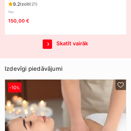
9.2
Izcili
(21)
Rīga
150,00 €
Skatīt vairāk
Izdevīgi piedāvājumi
-10
%