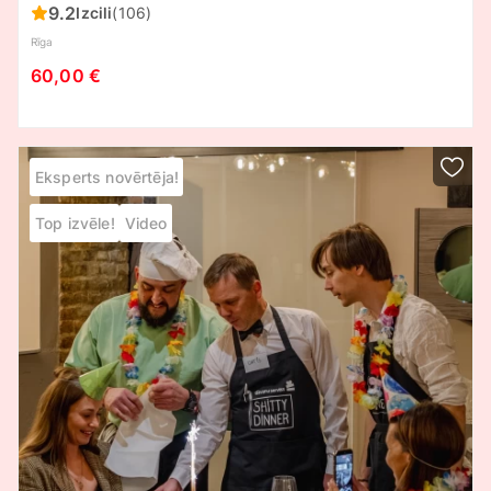
9.2
Izcili
(106)
Rīga
60,00 €
Eksperts novērtēja!
Top izvēle!
Video