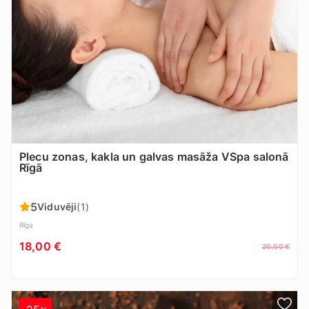
Plecu zonas, kakla un galvas masāža VSpa salonā
Rīgā
5
Viduvēji
(1)
Rīga
18,00 €
20,00 €