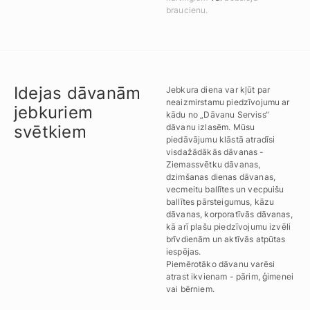
braucienu.
Idejas dāvanām
Jebkura diena var kļūt par
neaizmirstamu piedzīvojumu ar
jebkuriem
kādu no „Dāvanu Serviss“
svētkiem
dāvanu izlasēm. Mūsu
piedāvājumu klāstā atradīsi
visdažādākās dāvanas -
Ziemassvētku dāvanas,
dzimšanas dienas dāvanas,
vecmeitu ballītes un vecpuišu
ballītes pārsteigumus, kāzu
dāvanas, korporatīvās dāvanas,
kā arī plašu piedzīvojumu izvēli
brīvdienām un aktīvās atpūtas
iespējas.
Piemērotāko dāvanu varēsi
atrast ikvienam - pārim, ģimenei
vai bērniem.