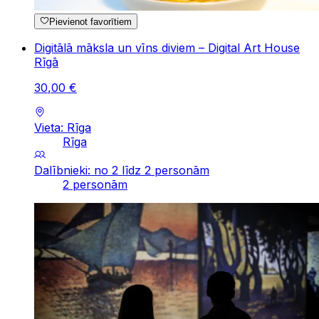
Pievienot favorītiem
Digitālā māksla un vīns diviem – Digital Art House
Rīgā
30
,
00
€
Vieta: Rīga
Rīga
Dalībnieki: no 2 līdz 2 personām
2 personām