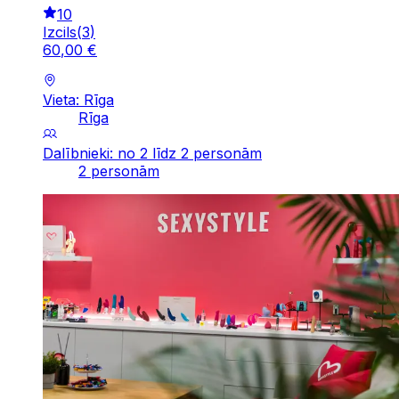
10
Izcils
(
3
)
60
,
00
€
Vieta: Rīga
Rīga
Dalībnieki: no 2 līdz 2 personām
2 personām