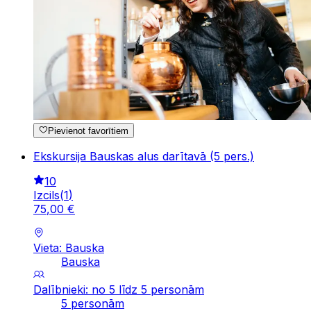
Pievienot favorītiem
Ekskursija Bauskas alus darītavā (5 pers.)
10
Izcils
(
1
)
75
,
00
€
Vieta: Bauska
Bauska
Dalībnieki: no 5 līdz 5 personām
5 personām