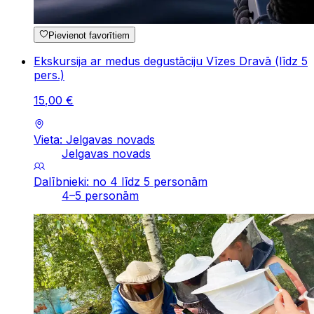
Pievienot favorītiem
Ekskursija ar medus degustāciju Vīzes Dravā (līdz 5
pers.)
15
,
00
€
Vieta: Jelgavas novads
Jelgavas novads
Dalībnieki: no 4 līdz 5 personām
4–5 personām