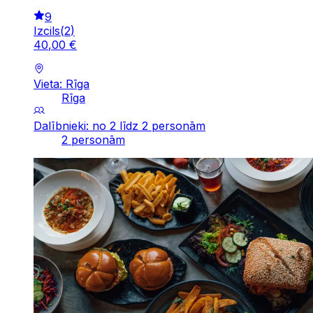
9
Izcils
(
2
)
40
,
00
€
Vieta: Rīga
Rīga
Dalībnieki: no 2 līdz 2 personām
2 personām