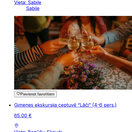
Vieta: Sabile
Sabile
Pievienot favorītiem
Ģimenes ekskursija ceptuvē “Lāči” (4-6 pers.)
65
,
00
€
Vieta: Benūžu Skauģi