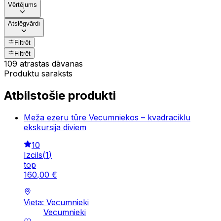
Vērtējums
Atslēgvārdi
Filtrēt
Filtrēt
109 atrastas dāvanas
Produktu saraksts
Atbilstošie produkti
Meža ezeru tūre Vecumniekos – kvadraciklu
ekskursija diviem
10
Izcils
(
1
)
top
160
,
00
€
Vieta: Vecumnieki
Vecumnieki