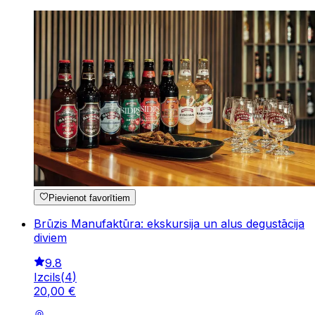
Pievienot favorītiem
Brūzis Manufaktūra: ekskursija un alus degustācija
diviem
9.8
Izcils
(
4
)
20
,
00
€