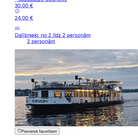
30
,
00
€
24
,
00
€
Dalībnieki: no 2 līdz 2 personām
2 personām
Pievienot favorītiem