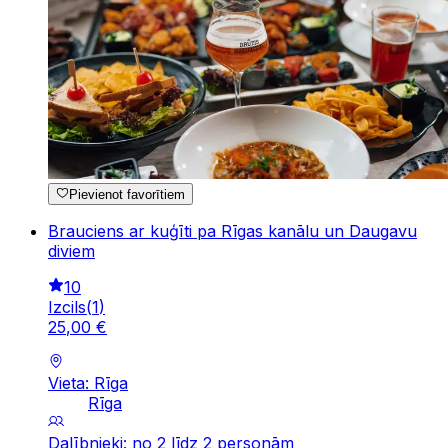
Pievienot favorītiem
Brauciens ar kuģīti pa Rīgas kanālu un Daugavu
diviem
10
Izcils
(
1
)
25
,
00
€
Vieta: Rīga
Rīga
Dalībnieki: no 2 līdz 2 personām