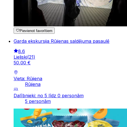
Pievienot favorītiem
Garda ekskursija Rūjienas saldējuma pasaulē
8.6
Lieliski
(
21
)
50
,
00
€
Vieta: Rūjiena
Rūjiena
Dalībnieki: no 5 līdz 0 personām
5 personām