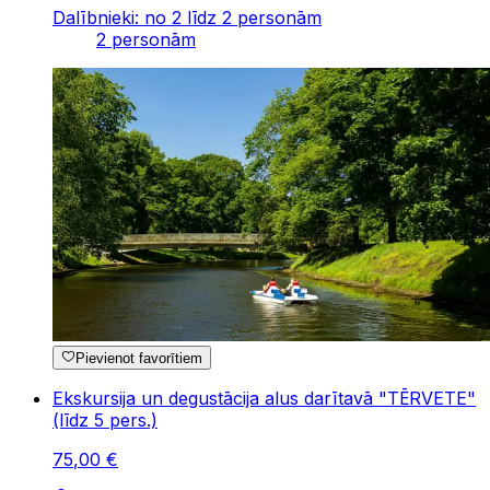
Dalībnieki: no 2 līdz 2 personām
2 personām
Pievienot favorītiem
Ekskursija un degustācija alus darītavā "TĒRVETE"
(līdz 5 pers.)
75
,
00
€