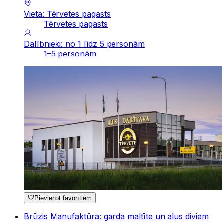
Vieta: Tērvetes pagasts
Tērvetes pagasts
Dalībnieki: no 1 līdz 5 personām
1–5 personām
Pievienot favorītiem
Brūzis Manufaktūra: garda maltīte un alus diviem