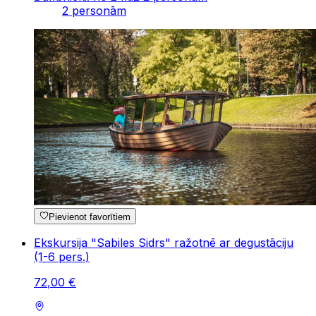
2 personām
Pievienot favorītiem
Ekskursija "Sabiles Sidrs" ražotnē ar degustāciju
(1-6 pers.)
72
,
00
€