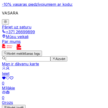
-10% vasaras piedzīvojumiem ar kodu:
VASARA
Pāriet uz saturu
+371 26699899
Mūsu veikali
Par mums
Atvērt meklēšanas logu
Aizvērt
Man ir dāvanu karte
Ieiet
0
Mīļākie
0
Grozs
Atvērt izvēli