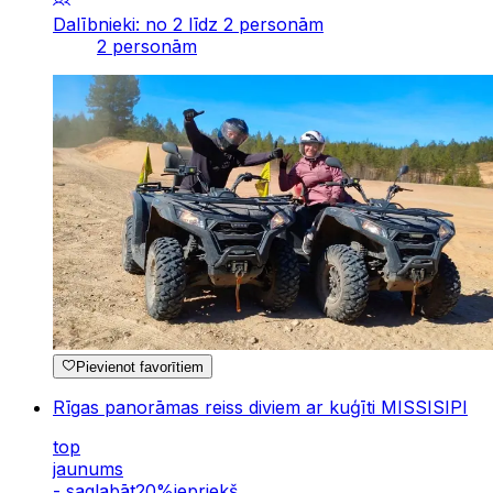
Dalībnieki: no 2 līdz 2 personām
2 personām
Pievienot favorītiem
Rīgas panorāmas reiss diviem ar kuģīti MISSISIPI
top
jaunums
-
saglabāt
20
%
iepriekš