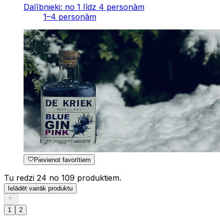
Dalībnieki: no 1 līdz 4 personām
1–4 personām
Pievienot favorītiem
Tu redzi 24 no 109 produktiem.
Ielādēt vairāk produktu
1
2