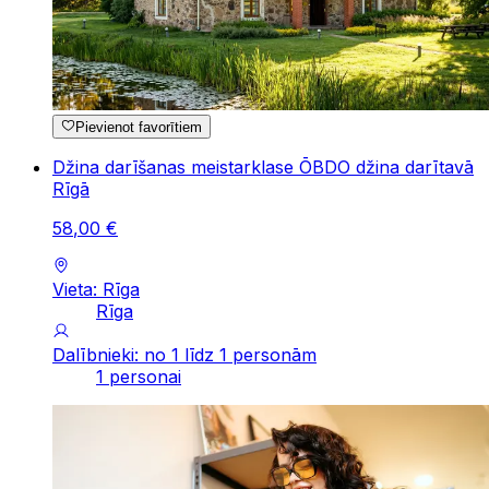
Pievienot favorītiem
Džina darīšanas meistarklase ŌBDO džina darītavā
Rīgā
58
,
00
€
Vieta: Rīga
Rīga
Dalībnieki: no 1 līdz 1 personām
1 personai