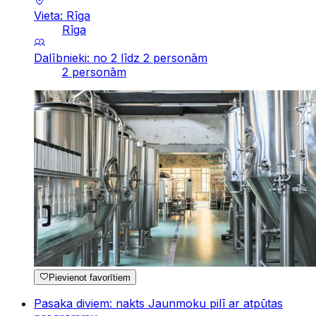
Vieta: Rīga
Rīga
Dalībnieki: no 2 līdz 2 personām
2 personām
Pievienot favorītiem
Pasaka diviem: nakts Jaunmoku pilī ar atpūtas