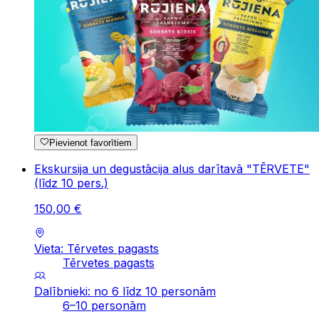
Pievienot favorītiem
Ekskursija un degustācija alus darītavā "TĒRVETE"
(līdz 10 pers.)
150
,
00
€
Vieta: Tērvetes pagasts
Tērvetes pagasts
Dalībnieki: no 6 līdz 10 personām
6–10 personām