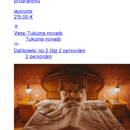
programmu
jaunums
215
,
00
€
Vieta: Tukuma novads
Tukuma novads
Dalībnieki: no 2 līdz 2 personām
2 personām