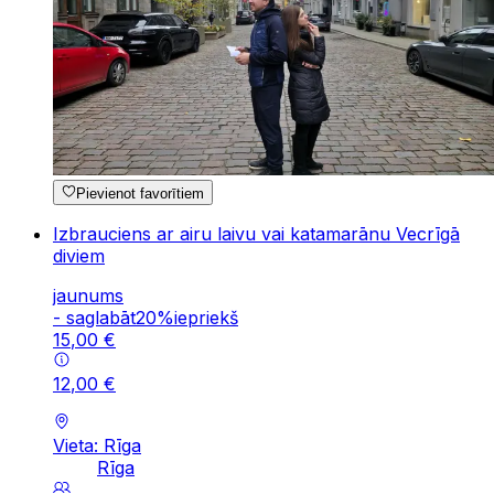
Pievienot favorītiem
Izbrauciens ar airu laivu vai katamarānu Vecrīgā
diviem
jaunums
-
saglabāt
20
%
iepriekš
15
,
00
€
12
,
00
€
Vieta: Rīga
Rīga