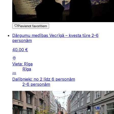
Pievienot favorītiem
Dārgumu medības Vecrīgā – kvesta tūre 2–6
personām
40
,
00
€
Vieta: Rīga
Rīga
Dalībnieki: no 2 līdz 6 personām
2–6 personām