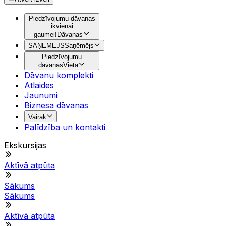
Piedzīvojumu dāvanas
ikvienai
gaumei!
Dāvanas
SAŅĒMĒJS
Saņēmējs
Piedzīvojumu
dāvanas
Vieta
Dāvanu komplekti
Atlaides
Jaunumi
Biznesa dāvanas
Vairāk
Palīdzība un kontakti
Ekskursijas
Aktīvā atpūta
Sākums
Sākums
Aktīvā atpūta