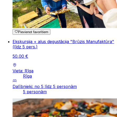
Pievienot favorītiem
Ekskursija + alus degustācija "Brūzis Manufaktūra"
(līdz 5 pers.)
50
,
00
€
Vieta: Rīga
Rīga
Dalībnieki: no 5 līdz 5 personām
5 personām