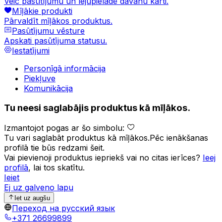
Veic pasūtījumu un lejupielādē dāvanu karti.
Mīļākie produkti
Pārvaldīt mīļākos produktus.
Pasūtījumu vēsture
Apskati pasūtījuma statusu.
Iestatījumi
Personīgā informācija
Piekļuve
Komunikācija
Tu neesi saglabājis produktus kā mīļākos.
Izmantojot pogas ar šo simbolu:
Tu vari saglabāt produktus kā mīļākos.
Pēc ienākšanas
profilā tie būs redzami šeit.
Vai pievienoji produktus iepriekš vai no citas ierīces?
Ieej
profilā
, lai tos skatītu.
Ieiet
Ej uz galveno lapu
Iet uz augšu
Переход на русский язык
+371 26699899