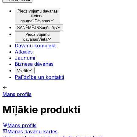
Piedzīvojumu dāvanas
ikvienai
gaumei!
Dāvanas
SAŅĒMĒJS
Saņēmējs
Piedzīvojumu
dāvanas
Vieta
Dāvanu komplekti
Atlaides
Jaunumi
Biznesa dāvanas
Vairāk
Palīdzība un kontakti
Mans profils
Mīļākie produkti
Mans profils
Manas dāvanu kartes