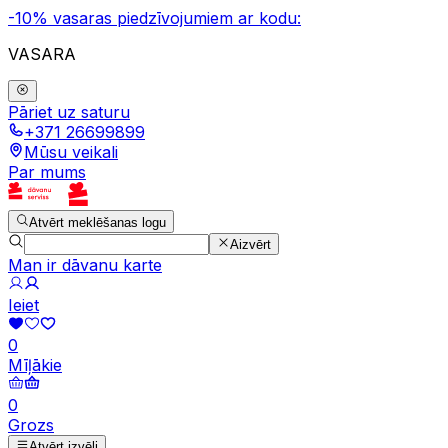
-10% vasaras piedzīvojumiem ar kodu:
VASARA
Pāriet uz saturu
+371 26699899
Mūsu veikali
Par mums
Atvērt meklēšanas logu
Aizvērt
Man ir dāvanu karte
Ieiet
0
Mīļākie
0
Grozs
Atvērt izvēli