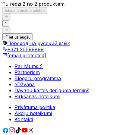
Tu redzi 2 no 2 produktiem.
Ielādēt vairāk produktu
1
Iet uz augšu
Переход на русский язык
+371 26699899
[email protected]
Par Mums :)
Partneriem
Blogeru programma
eDāvana
Dāvanu kartes derīguma termiņš
Pirkšanas noteikumi
Privātuma politika
Akciju noteikumi
Kontakti