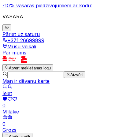
-10% vasaras piedzīvojumiem ar kodu:
VASARA
Pāriet uz saturu
+371 26699899
Mūsu veikali
Par mums
Atvērt meklēšanas logu
Aizvērt
Man ir dāvanu karte
Ieiet
0
Mīļākie
0
Grozs
Atvērt izvēli