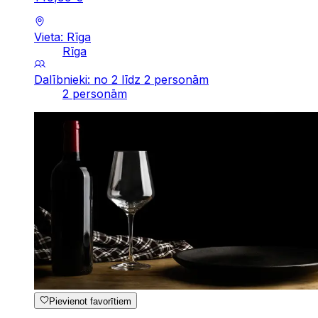
Vieta: Rīga
Rīga
Dalībnieki: no 2 līdz 2 personām
2 personām
Pievienot favorītiem