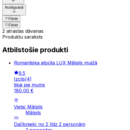
Atslēgvārdi
Filtrēt
Filtrēt
2 atrastas dāvanas
Produktu saraksts
Atbilstošie produkti
Romantiska atpūta LUX Mālpils muižā
9.5
Izcils
(
4
)
tikai pie mums
180
,
00
€
Vieta: Mālpils
Mālpils
Dalībnieki: no 2 līdz 2 personām