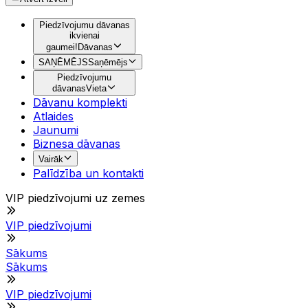
Piedzīvojumu dāvanas
ikvienai
gaumei!
Dāvanas
SAŅĒMĒJS
Saņēmējs
Piedzīvojumu
dāvanas
Vieta
Dāvanu komplekti
Atlaides
Jaunumi
Biznesa dāvanas
Vairāk
Palīdzība un kontakti
VIP piedzīvojumi uz zemes
VIP piedzīvojumi
Sākums
Sākums
VIP piedzīvojumi