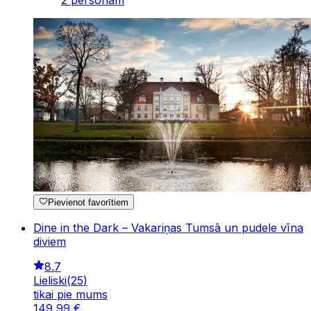
2 personām
Pievienot favorītiem
Dine in the Dark – Vakariņas Tumsā un pudele vīna
diviem
8.7
Lieliski
(
25
)
tikai pie mums
149
,
99
€