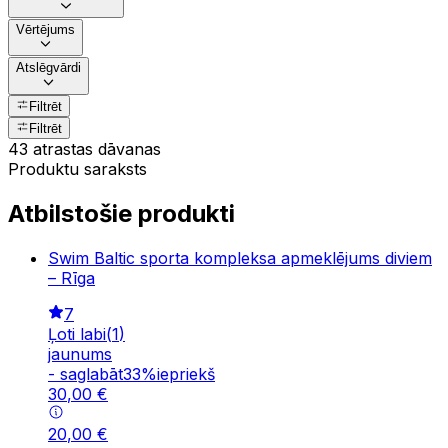
Vērtējums
Atslēgvārdi
Filtrēt
Filtrēt
43 atrastas dāvanas
Produktu saraksts
Atbilstošie produkti
Swim Baltic sporta kompleksa apmeklējums diviem
– Rīga
7
Ļoti labi
(
1
)
jaunums
-
saglabāt
33
%
iepriekš
30
,
00
€
20
,
00
€