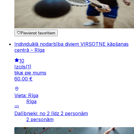
Pievienot favorītiem
Individuālā nodarbība diviem VIRSOTNE kāpšanas
centrā – Rīga
10
Izcils
(
1
)
tikai pie mums
60
,
00
€
Vieta: Rīga
Rīga
Dalībnieki: no 2 līdz 2 personām
2 personām