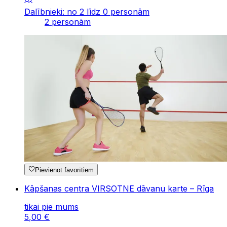
Dalībnieki: no 2 līdz 0 personām
2 personām
Pievienot favorītiem
Kāpšanas centra VIRSOTNE dāvanu karte – Rīga
tikai pie mums
5
,
00
€