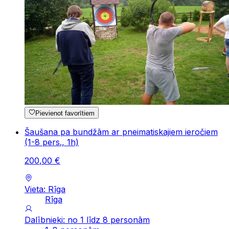
Pievienot favorītiem
Šaušana pa bundžām ar pneimatiskajiem ieročiem
(1-8 pers., 1h)
200
,
00
€
Vieta: Rīga
Rīga
Dalībnieki: no 1 līdz 8 personām