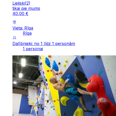
Lieliski
(
2
)
tikai pie mums
40
,
00
€
Vieta: Rīga
Rīga
Dalībnieki: no 1 līdz 1 personām
1 personai