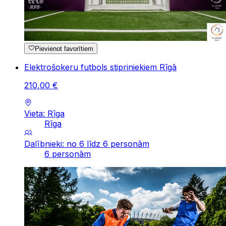
Pievienot favorītiem
Elektrošokeru futbols stipriniekiem Rīgā
210
,
00
€
Vieta: Rīga
Rīga
Dalībnieki: no 6 līdz 6 personām
6 personām