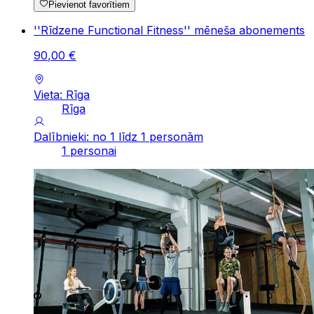
Pievienot favorītiem
''Rīdzene Functional Fitness'' mēneša abonements
90
,
00
€
Vieta: Rīga
Rīga
Dalībnieki: no 1 līdz 1 personām
1 personai