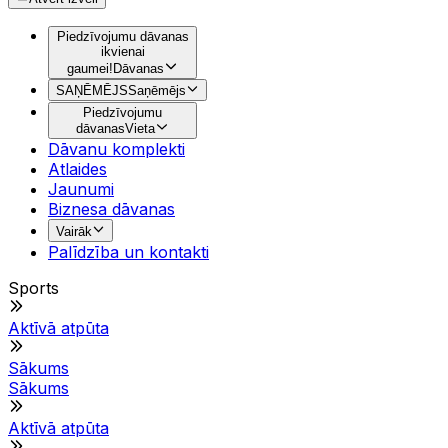
Piedzīvojumu dāvanas
ikvienai
gaumei!
Dāvanas
SAŅĒMĒJS
Saņēmējs
Piedzīvojumu
dāvanas
Vieta
Dāvanu komplekti
Atlaides
Jaunumi
Biznesa dāvanas
Vairāk
Palīdzība un kontakti
Sports
Aktīvā atpūta
Sākums
Sākums
Aktīvā atpūta