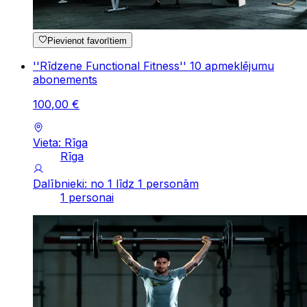
Pievienot favorītiem
''Rīdzene Functional Fitness'' 10 apmeklējumu
abonements
100
,
00
€
Vieta: Rīga
Rīga
Dalībnieki: no 1 līdz 1 personām
1 personai