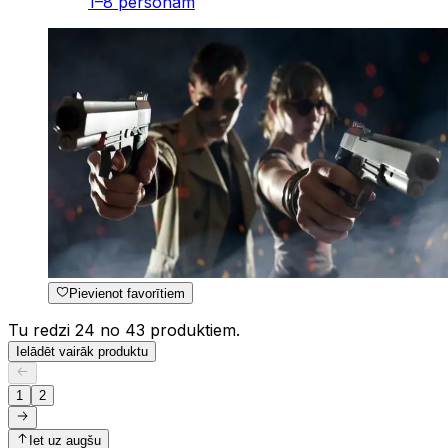
1–8 personām
Pievienot favorītiem
Tu redzi 24 no 43 produktiem.
Ielādēt vairāk produktu
1
2
Iet uz augšu