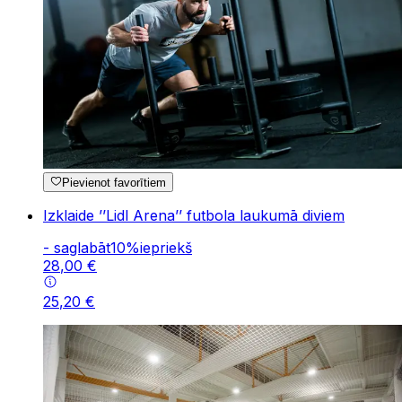
Pievienot favorītiem
Izklaide ’’Lidl Arena’’ futbola laukumā diviem
-
saglabāt
10
%
iepriekš
28
,
00
€
25
,
20
€