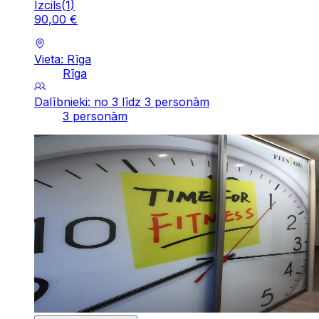
Izcils
(
1
)
90
,
00
€
Vieta: Rīga
Rīga
Dalībnieki: no 3 līdz 3 personām
3 personām