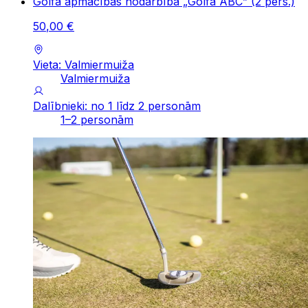
Golfa apmācības nodarbība „Golfa ABC” (2 pers.)
50
,
00
€
Vieta: Valmiermuiža
Valmiermuiža
Dalībnieki: no 1 līdz 2 personām
1–2 personām