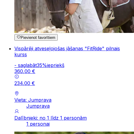
Pievienot favorītiem
Vispārēji atveseļojošas jāšanas "FitRide" pilnais
kurss
-
saglabāt
35
%
iepriekš
360
,
00
€
234
,
00
€
Vieta: Jumprava
Jumprava
Dalībnieki: no 1 līdz 1 personām
1 personai