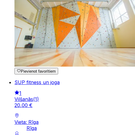
Pievienot favorītiem
SUP fitness un joga
1
Vilšanās
(
1
)
20
,
00
€
Vieta: Rīga
Rīga