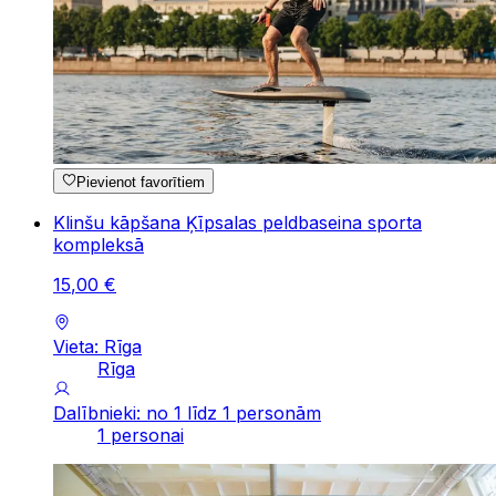
Pievienot favorītiem
Klinšu kāpšana Ķīpsalas peldbaseina sporta
kompleksā
15
,
00
€
Vieta: Rīga
Rīga
Dalībnieki: no 1 līdz 1 personām
1 personai