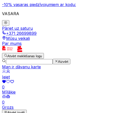
-10% vasaras piedzīvojumiem ar kodu:
VASARA
Pāriet uz saturu
+371 26699899
Mūsu veikali
Par mums
Atvērt meklēšanas logu
Aizvērt
Man ir dāvanu karte
Ieiet
0
Mīļākie
0
Grozs
Atvērt izvēli