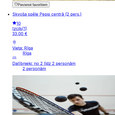
Pievienot favorītiem
Skvoša spēle Pepsi centrā (2 pers.)
10
Izcils
(
1
)
33
,
00
€
Vieta: Rīga
Rīga
Dalībnieki: no 2 līdz 2 personām
2 personām