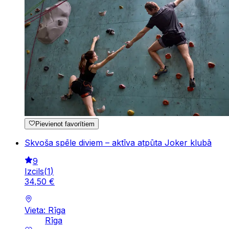
Pievienot favorītiem
Skvoša spēle diviem – aktīva atpūta Joker klubā
9
Izcils
(
1
)
34
,
50
€
Vieta: Rīga
Rīga