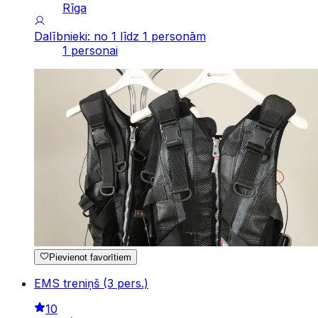
Rīga
Dalībnieki: no 1 līdz 1 personām
1 personai
Pievienot favorītiem
EMS treniņš (3 pers.)
10