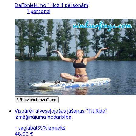
Dalībnieki: no 1 līdz 1 personām
1 personai
Pievienot favorītiem
Vispārēji atveseļojošas jāšanas "Fit Ride"
izmēģinājuma nodarbība
-
saglabāt
35
%
iepriekš
48
,
00
€