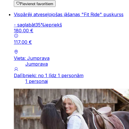
Pievienot favorītiem
Vispārēji atveseļojošas jāšanas "Fit Ride" puskurss
-
saglabāt
35
%
iepriekš
180
,
00
€
117
,
00
€
Vieta: Jumprava
Jumprava
Dalībnieki: no 1 līdz 1 personām
1 personai