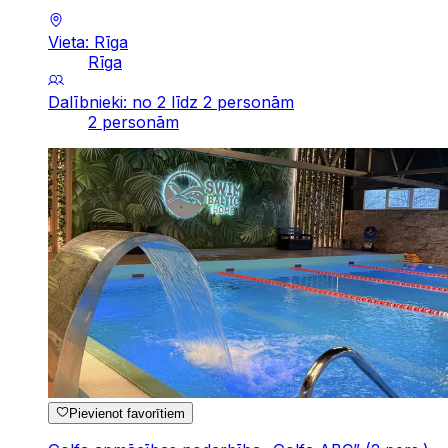
Vieta: Rīga
Rīga
Dalībnieki: no 2 līdz 2 personām
2 personām
Pievienot favorītiem