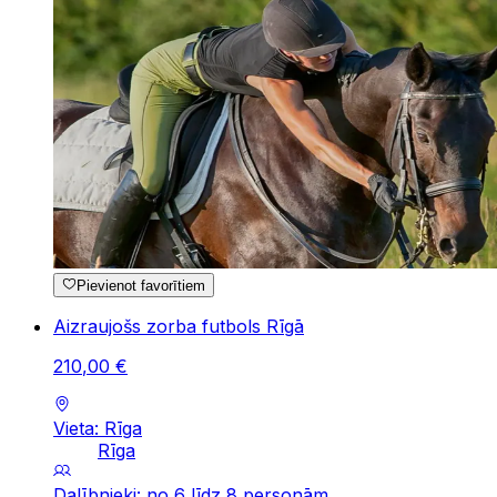
Pievienot favorītiem
Aizraujošs zorba futbols Rīgā
210
,
00
€
Vieta: Rīga
Rīga
Dalībnieki: no 6 līdz 8 personām