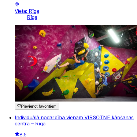
Vieta: Rīga
Rīga
Pievienot favorītiem
Individuālā nodarbība vienam VIRSOTNE kāpšanas
centrā – Rīga
8.5