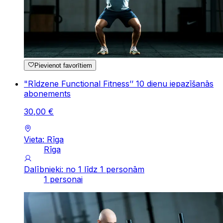
Pievienot favorītiem
"Rīdzene Functional Fitness’’ 10 dienu iepazīšanās
abonements
30
,
00
€
Vieta: Rīga
Rīga
Dalībnieki: no 1 līdz 1 personām
1 personai