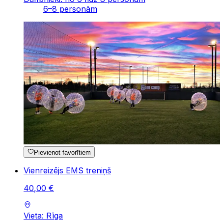
6–8 personām
Pievienot favorītiem
Vienreizējs EMS treniņš
40
,
00
€
Vieta: Rīga