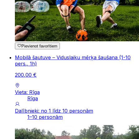
Pievienot favorītiem
Mobilā šautuve – Viduslaiku mērķa šaušana (1-10
pers., 1h)
200
,
00
€
Vieta: Rīga
Rīga
Dalībnieki: no 1 līdz 10 personām
1–10 personām