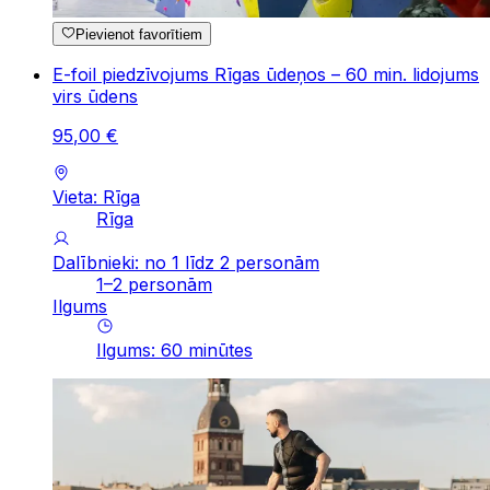
Pievienot favorītiem
E-foil piedzīvojums Rīgas ūdeņos – 60 min. lidojums
virs ūdens
95
,
00
€
Vieta: Rīga
Rīga
Dalībnieki: no 1 līdz 2 personām
1–2 personām
Ilgums
Ilgums
:
60
minūtes