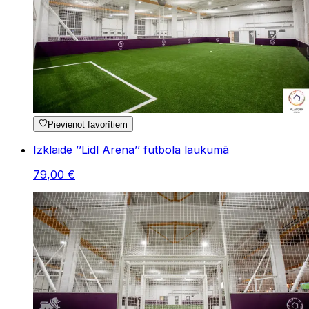
Pievienot favorītiem
Izklaide ’’Lidl Arena’’ futbola laukumā
79
,
00
€