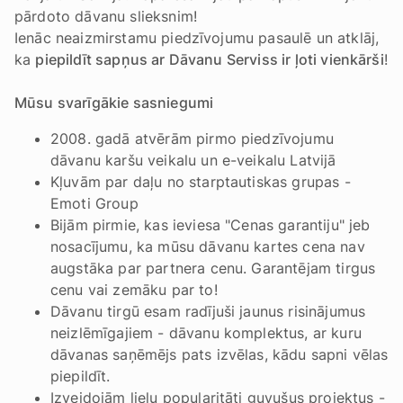
pārdoto dāvanu slieksnim!
Ienāc neaizmirstamu piedzīvojumu pasaulē un atklāj,
ka
piepildīt sapņus ar Dāvanu Serviss ir ļoti vienkārši
!
Mūsu svarīgākie sasniegumi
2008. gadā atvērām pirmo piedzīvojumu
dāvanu karšu veikalu un e-veikalu Latvijā
Kļuvām par daļu no starptautiskas grupas -
Emoti Group
Bijām pirmie, kas ieviesa "Cenas garantiju" jeb
nosacījumu, ka mūsu dāvanu kartes cena nav
augstāka par partnera cenu. Garantējam tirgus
cenu vai zemāku par to!
Dāvanu tirgū esam radījuši jaunus risinājumus
neizlēmīgajiem - dāvanu komplektus, ar kuru
dāvanas saņēmējs pats izvēlas, kādu sapni vēlas
piepildīt.
Izveidojām lielu popularitāti guvušus projektus -