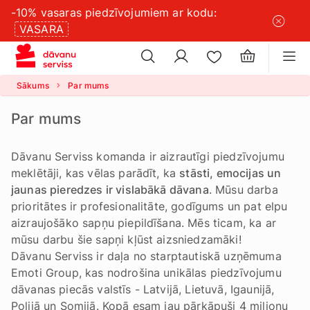
-10% vasaras piedzīvojumiem ar kodu:
×
sīkdatņu
VASARA
×
iestatījumus
Sākums
Par mums
Par mums
Dāvanu Serviss komanda ir aizrautīgi piedzīvojumu
meklētāji, kas vēlas parādīt, ka
stāsti, emocijas un
jaunas pieredzes ir vislabākā dāvana
. Mūsu darba
prioritātes ir profesionalitāte, godīgums un pat elpu
aizraujošāko sapņu piepildīšana. Mēs ticam, ka ar
mūsu darbu šie sapņi kļūst aizsniedzamāki!
Dāvanu Serviss ir daļa no starptautiskā uzņēmuma
Emoti Group, kas nodrošina unikālas piedzīvojumu
dāvanas piecās valstīs - Latvijā, Lietuvā, Igaunijā,
Polijā un Somijā. Kopā esam jau pārkāpuši 4 miljonu