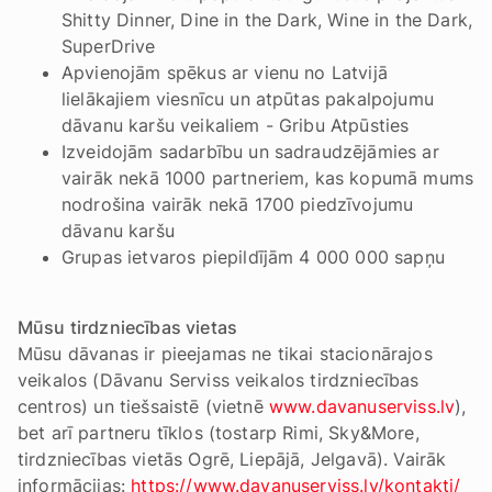
Shitty Dinner, Dine in the Dark, Wine in the Dark,
SuperDrive
Apvienojām spēkus ar vienu no Latvijā
lielākajiem viesnīcu un atpūtas pakalpojumu
dāvanu karšu veikaliem - Gribu Atpūsties
Izveidojām sadarbību un sadraudzējāmies ar
vairāk nekā 1000 partneriem, kas kopumā mums
nodrošina vairāk nekā 1700 piedzīvojumu
dāvanu karšu
Grupas ietvaros piepildījām 4 000 000 sapņu
Mūsu tirdzniecības vietas
Mūsu dāvanas ir pieejamas ne tikai stacionārajos
veikalos (Dāvanu Serviss veikalos tirdzniecības
centros) un tiešsaistē (vietnē
www.davanuserviss.lv
),
bet arī partneru tīklos (tostarp Rimi, Sky&More,
tirdzniecības vietās Ogrē, Liepājā, Jelgavā). Vairāk
informācijas:
https://www.davanuserviss.lv/kontakti/