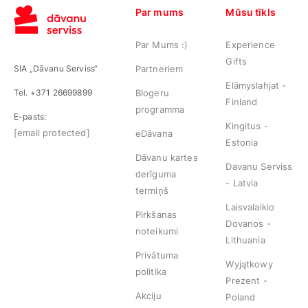
Par mums
Mūsu tīkls
Par Mums :)
Experience
Gifts
SIA „Dāvanu Serviss“
Partneriem
Elämyslahjat -
Tel. +371 26699899
Blogeru
Finland
programma
E-pasts:
Kingitus -
[email protected]
eDāvana
Estonia
Dāvanu kartes
Davanu Serviss
derīguma
- Latvia
termiņš
Laisvalaikio
Pirkšanas
Dovanos -
noteikumi
Lithuania
Privātuma
Wyjątkowy
politika
Prezent -
Akciju
Poland