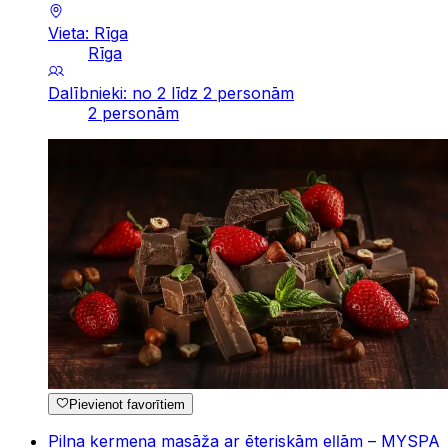
Vieta: Rīga
Rīga
Dalībnieki: no 2 līdz 2 personām
2 personām
Pievienot favorītiem
Pilna ķermeņa masāža ar ēteriskām eļļām – MYSPA