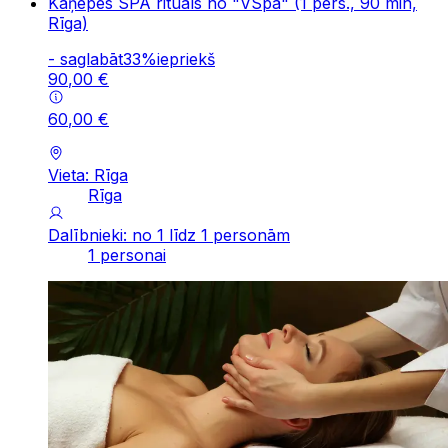
Kaņepes SPA rituāls no "VSpa" (1 pers., 90 min,
Rīga)
-
saglabāt
33
%
iepriekš
90
,
00
€
60
,
00
€
Vieta: Rīga
Rīga
Dalībnieki: no 1 līdz 1 personām
1 personai