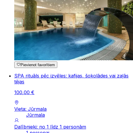
Pievienot favorītiem
SPA rituāls pēc izvēles: kafijas, šokolādes vai zaļās
tējas
100
,
00
€
Vieta: Jūrmala
Jūrmala
Dalībnieki: no 1 līdz 1 personām
1 personai