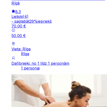
Rīgā
8.3
Lieliski
(
4
)
-
saglabāt
29
%
iepriekš
70
,
00
€
50
,
00
€
Vieta: Rīga
Rīga
Dalībnieki: no 1 līdz 1 personām
1 personai