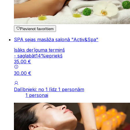
Pievienot favorītiem
SPA sejas masāža salonā "Activ&Spa"
īsāks derīguma termiņš
-
saglabāt
14
%
iepriekš
35
,
00
€
30
,
00
€
Dalībnieki: no 1 līdz 1 personām
1 personai