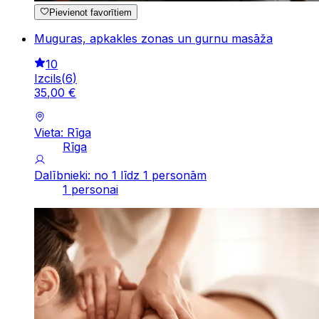
Pievienot favorītiem
Muguras, apkakles zonas un gurnu masāža
10
Izcils
(
6
)
35
,
00
€
Vieta: Rīga
Rīga
Dalībnieki: no 1 līdz 1 personām
1 personai