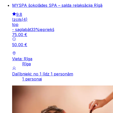
MYSPA šokolādes SPA – salda relaksācija Rīgā
9.8
Izcils
(
4
)
top
-
saglabāt
33
%
iepriekš
75
,
00
€
50
,
00
€
Vieta: Rīga
Rīga
Dalībnieki: no 1 līdz 1 personām
1 personai