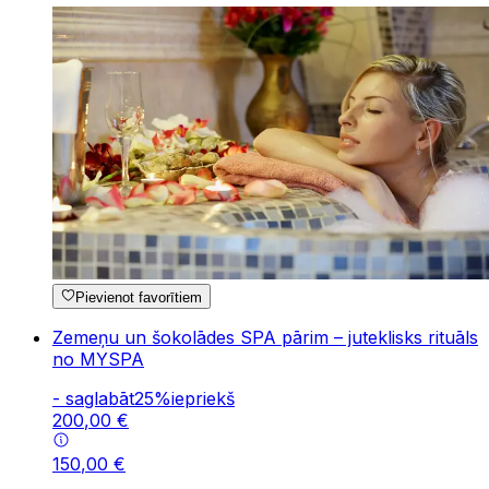
Pievienot favorītiem
Zemeņu un šokolādes SPA pārim – juteklisks rituāls
no MYSPA
-
saglabāt
25
%
iepriekš
200
,
00
€
150
,
00
€