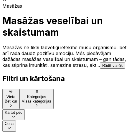
Masāžas
Masāžas veselībai un
skaistumam
Masāžas ne tikai labvēlīgi ietekmē mūsu organismu, bet
arī rada daudz pozitīvu emociju. Mēs piedāvājam
dažādas masāžas veselībai un skaistumam – gan tādas,
kas stiprina imunitāti, samazina stresu, akt...
Rādīt vairāk
Filtri un kārtošana
Vieta
Kategorijas
Bet kur
Visas kategorijas
Kārtot pēc
Cena