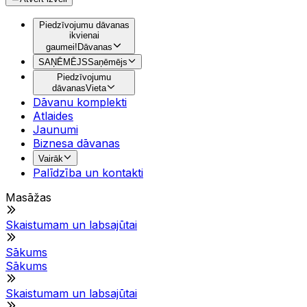
Piedzīvojumu dāvanas
ikvienai
gaumei!
Dāvanas
SAŅĒMĒJS
Saņēmējs
Piedzīvojumu
dāvanas
Vieta
Dāvanu komplekti
Atlaides
Jaunumi
Biznesa dāvanas
Vairāk
Palīdzība un kontakti
Masāžas
Skaistumam un labsajūtai
Sākums
Sākums
Skaistumam un labsajūtai