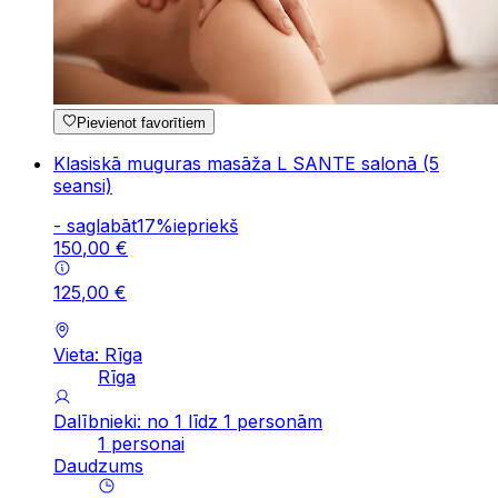
Pievienot favorītiem
Klasiskā muguras masāža L SANTE salonā (5
seansi)
-
saglabāt
17
%
iepriekš
150
,
00
€
125
,
00
€
Vieta: Rīga
Rīga
Dalībnieki: no 1 līdz 1 personām
1 personai
Daudzums