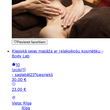
Pievienot favorītiem
Klasiskā sejas masāža ar relaksējošu kosmētiku –
Body Lab
10
Izcils
(
1
)
-
saglabāt
23
%
iepriekš
30
,
00
€
23
,
00
€
Vieta: Rīga
Rīga