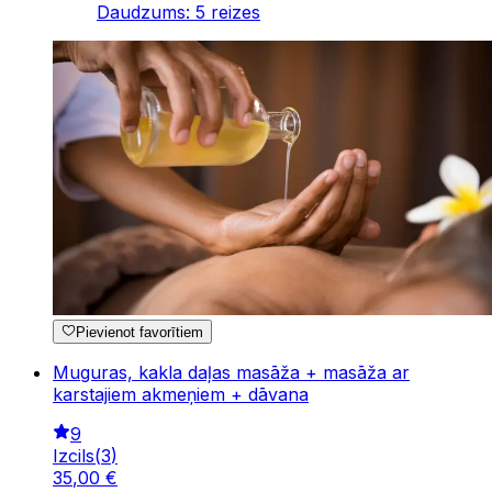
Daudzums
:
5
reizes
Pievienot favorītiem
Muguras, kakla daļas masāža + masāža ar
karstajiem akmeņiem + dāvana
9
Izcils
(
3
)
35
,
00
€