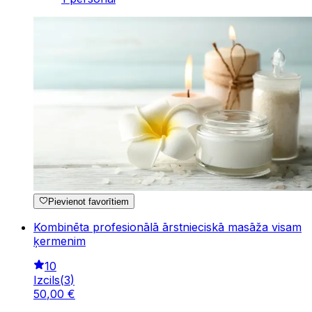
Pievienot favorītiem
Kombinēta profesionālā ārstnieciskā masāža visam
ķermenim
10
Izcils
(
3
)
50
,
00
€