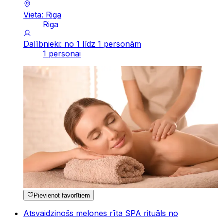
Vieta: Riga
Riga
Dalībnieki: no 1 līdz 1 personām
1 personai
Pievienot favorītiem
Atsvaidzinošs melones rīta SPA rituāls no