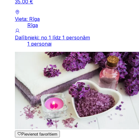
35
,
00
€
Vieta: Rīga
Rīga
Dalībnieki: no 1 līdz 1 personām
1 personai
Pievienot favorītiem