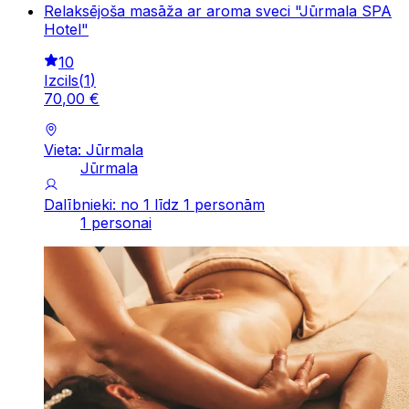
Relaksējoša masāža ar aroma sveci "Jūrmala SPA
Hotel"
10
Izcils
(
1
)
70
,
00
€
Vieta: Jūrmala
Jūrmala
Dalībnieki: no 1 līdz 1 personām
1 personai