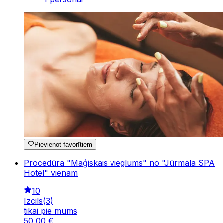
Pievienot favorītiem
Procedūra "Maģiskais vieglums" no "Jūrmala SPA
Hotel" vienam
10
Izcils
(
3
)
tikai pie mums
50
,
00
€