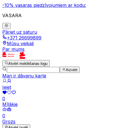
-10% vasaras piedzīvojumiem ar kodu:
VASARA
Pāriet uz saturu
+371 26699899
Mūsu veikali
Par mums
Atvērt meklēšanas logu
Aizvērt
Man ir dāvanu karte
Ieiet
0
Mīļākie
0
Grozs
Atvērt izvēli