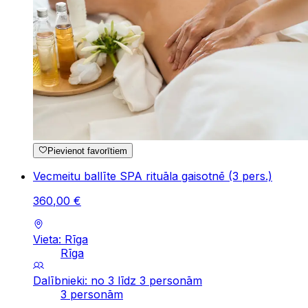
Pievienot favorītiem
Vecmeitu ballīte SPA rituāla gaisotnē (3 pers.)
360
,
00
€
Vieta: Rīga
Rīga
Dalībnieki: no 3 līdz 3 personām
3 personām