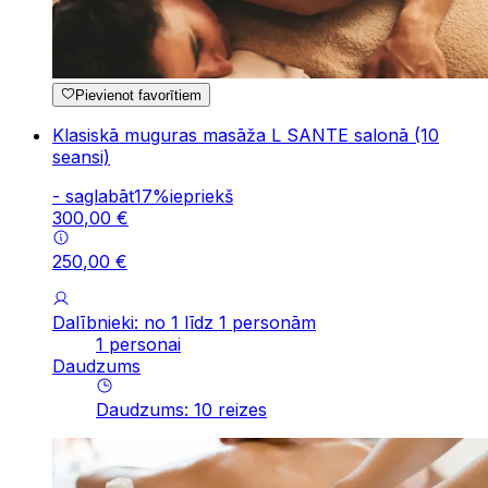
Pievienot favorītiem
Klasiskā muguras masāža L SANTE salonā (10
seansi)
-
saglabāt
17
%
iepriekš
300
,
00
€
250
,
00
€
Dalībnieki: no 1 līdz 1 personām
1 personai
Daudzums
Daudzums
:
10
reizes