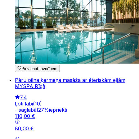
Pievienot favorītiem
Pāru pilna ķermeņa masāža ar ēteriskām eļļām
MYSPA Rīgā
7.4
Ļoti labi
(
10
)
-
saglabāt
27
%
iepriekš
110
,
00
€
80
,
00
€