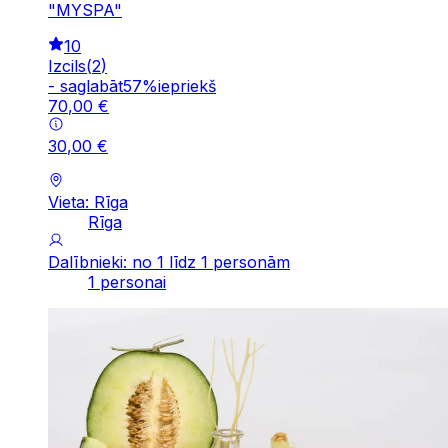
"MYSPA"
10
Izcils
(
2
)
-
saglabāt
57
%
iepriekš
70
,
00
€
30
,
00
€
Vieta: Rīga
Rīga
Dalībnieki: no 1 līdz 1 personām
1 personai