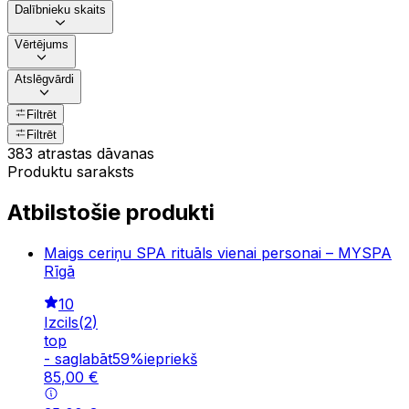
Dalībnieku skaits
Vērtējums
Atslēgvārdi
Filtrēt
Filtrēt
383 atrastas dāvanas
Produktu saraksts
Atbilstošie produkti
Maigs ceriņu SPA rituāls vienai personai – MYSPA
Rīgā
10
Izcils
(
2
)
top
-
saglabāt
59
%
iepriekš
85
,
00
€