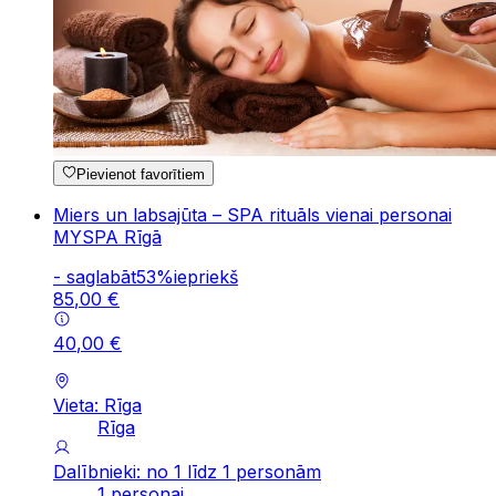
Pievienot favorītiem
Miers un labsajūta – SPA rituāls vienai personai
MYSPA Rīgā
-
saglabāt
53
%
iepriekš
85
,
00
€
40
,
00
€
Vieta: Rīga
Rīga
Dalībnieki: no 1 līdz 1 personām
1 personai