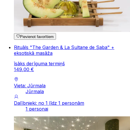
Pievienot favorītiem
Rituāls "The Garden & La Sultane de Saba" +
eksotiskā masāža
īsāks derīguma termiņš
149
,
00
€
Vieta: Jūrmala
Jūrmala
Dalībnieki: no 1 līdz 1 personām
1 personai