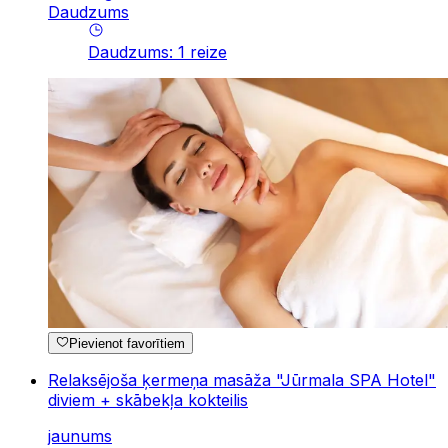
Daudzums
Daudzums
:
1
reize
Pievienot favorītiem
Relaksējoša ķermeņa masāža "Jūrmala SPA Hotel"
diviem + skābekļa kokteilis
jaunums