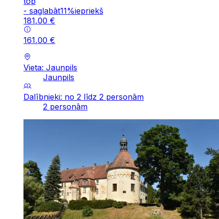
top
-
saglabāt
11
%
iepriekš
181
,
00
€
161
,
00
€
Vieta: Jaunpils
Jaunpils
Dalībnieki: no 2 līdz 2 personām
2 personām