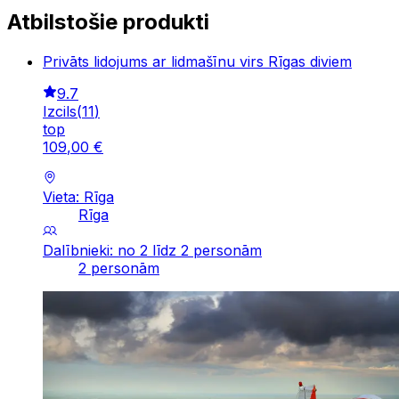
Atbilstošie produkti
Privāts lidojums ar lidmašīnu virs Rīgas diviem
9.7
Izcils
(
11
)
top
109
,
00
€
Vieta: Rīga
Rīga
Dalībnieki: no 2 līdz 2 personām
2 personām