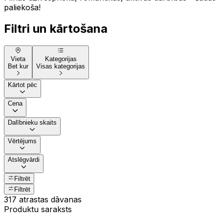
paliekoša!
Filtri un kārtošana
Vieta
Kategorijas
Bet kur
Visas kategorijas
Kārtot pēc
Cena
Dalībnieku skaits
Vērtējums
Atslēgvārdi
Filtrēt
Filtrēt
317 atrastas dāvanas
Produktu saraksts