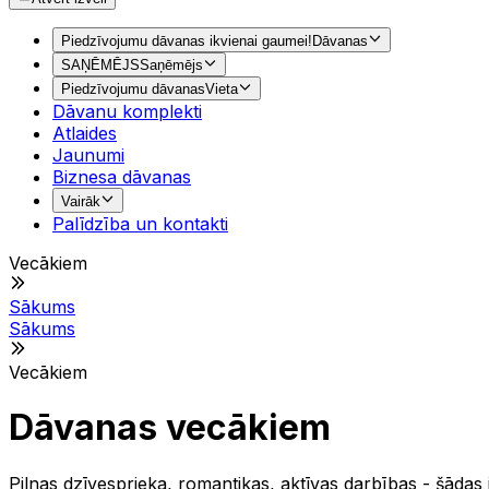
Piedzīvojumu dāvanas ikvienai gaumei!
Dāvanas
SAŅĒMĒJS
Saņēmējs
Piedzīvojumu dāvanas
Vieta
Dāvanu komplekti
Atlaides
Jaunumi
Biznesa dāvanas
Vairāk
Palīdzība un kontakti
Vecākiem
Sākums
Sākums
Vecākiem
Dāvanas vecākiem
Pilnas dzīvesprieka, romantikas, aktīvas darbības - šādas