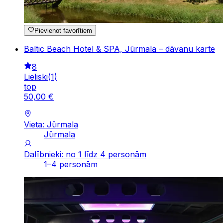
Pievienot favorītiem
Baltic Beach Hotel & SPA, Jūrmala – dāvanu karte
8
Lieliski
(
1
)
top
50
,
00
€
Vieta: Jūrmala
Jūrmala
Dalībnieki: no 1 līdz 4 personām
1–4 personām