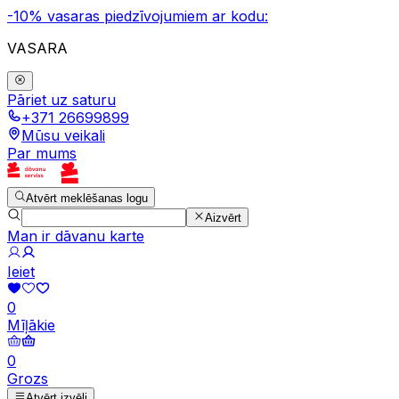
-10% vasaras piedzīvojumiem ar kodu:
VASARA
Pāriet uz saturu
+371 26699899
Mūsu veikali
Par mums
Atvērt meklēšanas logu
Aizvērt
Man ir dāvanu karte
Ieiet
0
Mīļākie
0
Grozs
Atvērt izvēli