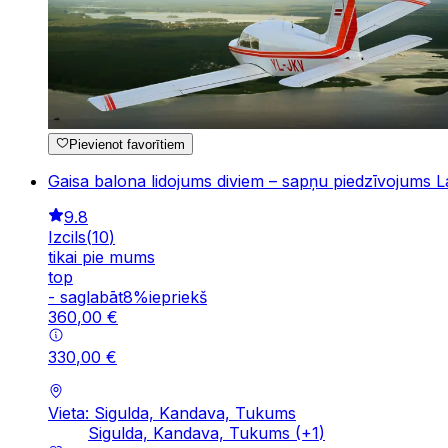
Pievienot favorītiem
Gaisa balona lidojums diviem – sapņu piedzīvojums La
9.8
Izcils
(
10
)
tikai pie mums
top
-
saglabāt
8
%
iepriekš
360
,
00
€
330
,
00
€
Vieta: Sigulda, Kandava, Tukums
Sigulda, Kandava, Tukums
(+
1
)