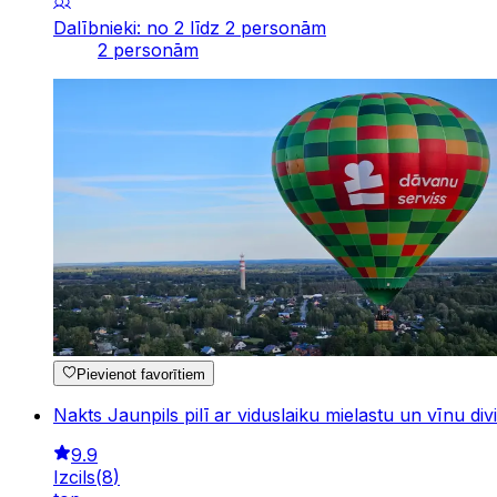
Dalībnieki: no 2 līdz 2 personām
2 personām
Pievienot favorītiem
Nakts Jaunpils pilī ar viduslaiku mielastu un vīnu di
9.9
Izcils
(
8
)