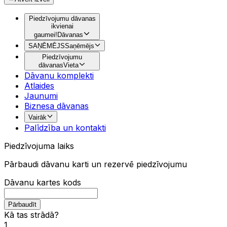
Piedzīvojumu dāvanas
ikvienai
gaumei!
Dāvanas
SAŅĒMĒJS
Saņēmējs
Piedzīvojumu
dāvanas
Vieta
Dāvanu komplekti
Atlaides
Jaunumi
Biznesa dāvanas
Vairāk
Palīdzība un kontakti
Piedzīvojuma laiks
Pārbaudi dāvanu karti un rezervē piedzīvojumu
Dāvanu kartes kods
Pārbaudīt
Kā tas strādā?
1
.