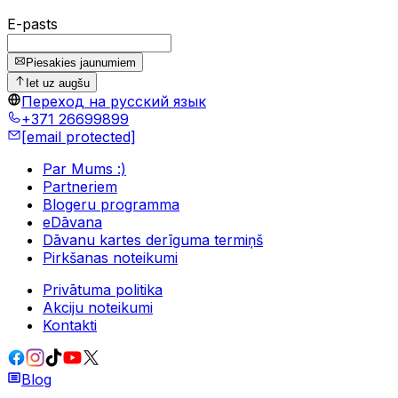
E-pasts
Piesakies jaunumiem
Iet uz augšu
Переход на русский язык
+371 26699899
[email protected]
Par Mums :)
Partneriem
Blogeru programma
eDāvana
Dāvanu kartes derīguma termiņš
Pirkšanas noteikumi
Privātuma politika
Akciju noteikumi
Kontakti
Blog