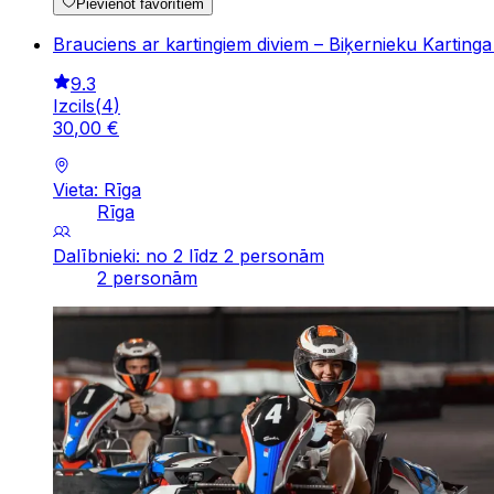
Pievienot favorītiem
Brauciens ar kartingiem diviem – Biķernieku Kartinga
9.3
Izcils
(
4
)
30
,
00
€
Vieta: Rīga
Rīga
Dalībnieki: no 2 līdz 2 personām
2 personām