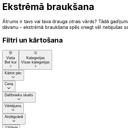
Ekstrēmā braukšana
Ātrums ir tavs vai tava drauga otrais vārds? Tādā gadījum
dāvanu – ekstrēmā braukšana spēs sniegt vēl nebijušas saj
Filtri un kārtošana
Vieta
Kategorijas
Bet kur
Visas kategorijas
Kārtot pēc
Cena
Dalībnieku skaits
Vērtējums
Atslēgvārdi
Filtrēt