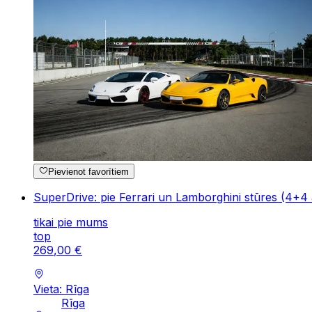
Pievienot favorītiem
SuperDrive: pie Ferrari un Lamborghini stūres (4+4 
tikai pie mums
top
269
,
00
€
Vieta: Rīga
Rīga