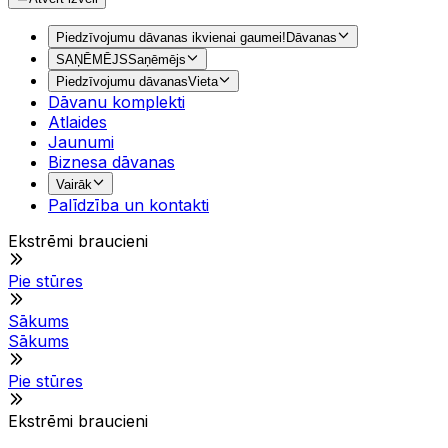
Piedzīvojumu dāvanas ikvienai gaumei!
Dāvanas
SAŅĒMĒJS
Saņēmējs
Piedzīvojumu dāvanas
Vieta
Dāvanu komplekti
Atlaides
Jaunumi
Biznesa dāvanas
Vairāk
Palīdzība un kontakti
Ekstrēmi braucieni
Pie stūres
Sākums
Sākums
Pie stūres
Ekstrēmi braucieni