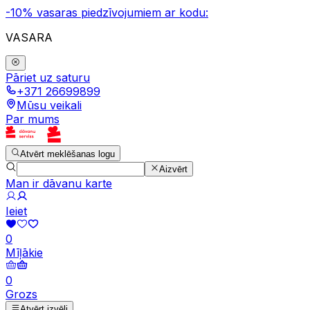
-10% vasaras piedzīvojumiem ar kodu:
VASARA
Pāriet uz saturu
+371 26699899
Mūsu veikali
Par mums
Atvērt meklēšanas logu
Aizvērt
Man ir dāvanu karte
Ieiet
0
Mīļākie
0
Grozs
Atvērt izvēli