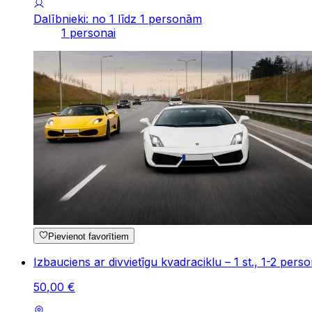
Dalībnieki: no 1 līdz 1 personām
1 personai
Pievienot favorītiem
Izbauciens ar divvietīgu kvadraciklu – 1 st., 1-2 per
50
,
00
€