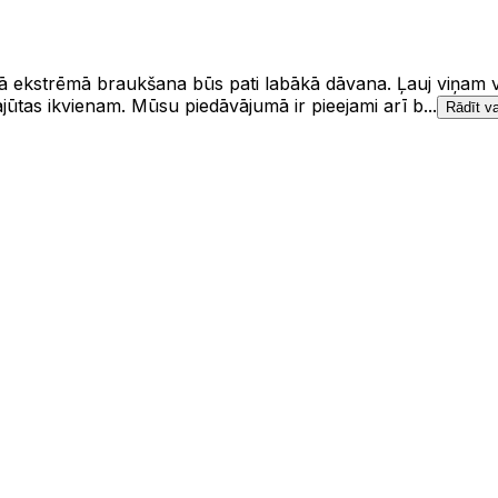
ā ekstrēmā braukšana būs pati labākā dāvana. Ļauj viņam vai
ūtas ikvienam. Mūsu piedāvājumā ir pieejami arī b...
Rādīt va