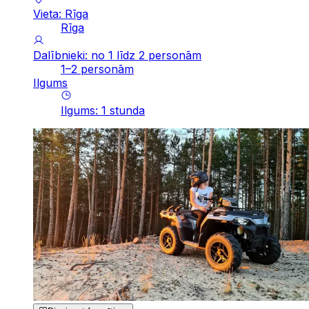
Vieta: Rīga
Rīga
Dalībnieki: no 1 līdz 2 personām
1–2 personām
Ilgums
Ilgums
:
1
stunda