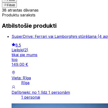
Filtrēt
38 atrastas dāvanas
Produktu saraksts
Atbilstošie produkti
SuperDrive: Ferrari vai Lamborghini stūrēšana (4 apļ
8.5
Lieliski
(
2
)
tikai pie mums
top
149
,
00
€
Vieta: Rīga
Rīga
Dalībnieki: no 1 līdz 1 personām
1 personai