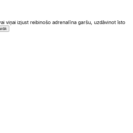
 viņai izjust reibinošo adrenalīna garšu, uzdāvinot īsto
irāk