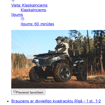
Vieta: Klapkalnciems
Klapkalnciems
Ilgums
Ilgums
:
60
minūtes
Pievienot favorītiem
Brauciens ar divvietīgo kvadraciklu Rīgā – 1 st., 1-2