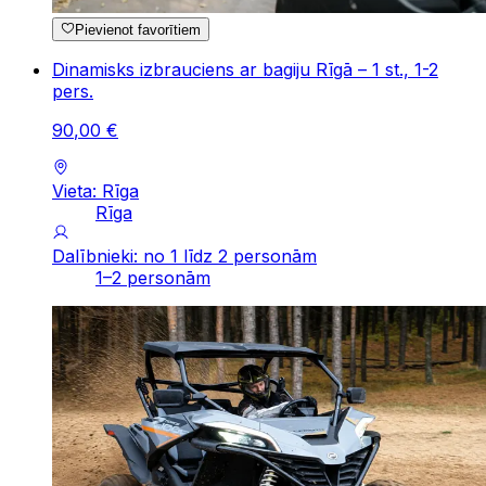
Pievienot favorītiem
Dinamisks izbrauciens ar bagiju Rīgā – 1 st., 1-2
pers.
90
,
00
€
Vieta: Rīga
Rīga
Dalībnieki: no 1 līdz 2 personām
1–2 personām