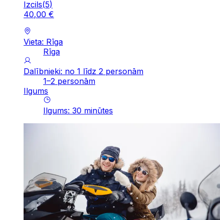
Izcils
(
5
)
40
,
00
€
Vieta: Rīga
Rīga
Dalībnieki: no 1 līdz 2 personām
1–2 personām
Ilgums
Ilgums
:
30
minūtes