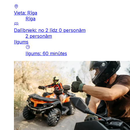
Vieta: Rīga
Rīga
Dalībnieki: no 2 līdz 0 personām
2 personām
Ilgums
Ilgums
:
60
minūtes