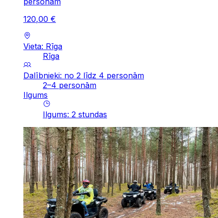
personām
120
,
00
€
Vieta: Rīga
Rīga
Dalībnieki: no 2 līdz 4 personām
2–4 personām
Ilgums
Ilgums
:
2
stundas