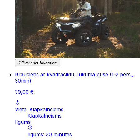
Pievienot favorītiem
Brauciens ar kvadraciklu Tukuma pusē (1-2 pers.,
30min)
39
,
00
€
Vieta: Klapkalnciems
Klapkalnciems
Ilgums
Ilgums
:
30
minūtes