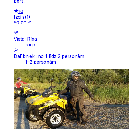
pers.
10
Izcils
(
1
)
50
,
00
€
Vieta: Rīga
Rīga
Dalībnieki: no 1 līdz 2 personām
1–2 personām