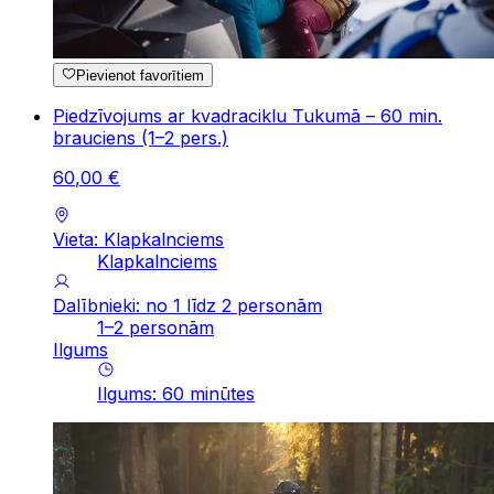
Pievienot favorītiem
Piedzīvojums ar kvadraciklu Tukumā – 60 min.
brauciens (1–2 pers.)
60
,
00
€
Vieta: Klapkalnciems
Klapkalnciems
Dalībnieki: no 1 līdz 2 personām
1–2 personām
Ilgums
Ilgums
:
60
minūtes