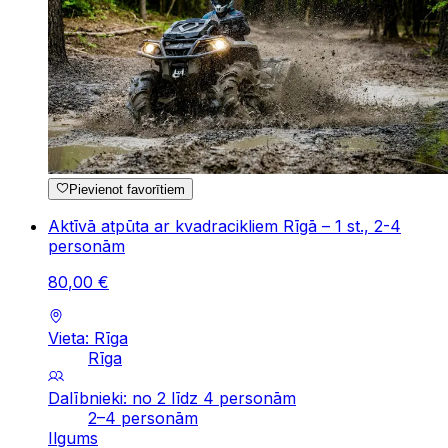
Pievienot favorītiem
Aktīvā atpūta ar kvadracikliem Rīgā – 1 st., 2-4
personām
80
,
00
€
Vieta: Rīga
Rīga
Dalībnieki: no 2 līdz 4 personām
2–4 personām
Ilgums