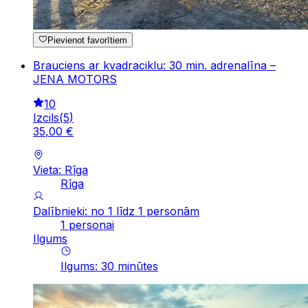
Pievienot favorītiem
Brauciens ar kvadraciklu: 30 min. adrenalīna –
JENA MOTORS
10
Izcils
(
5
)
35
,
00
€
Vieta: Rīga
Rīga
Dalībnieki: no 1 līdz 1 personām
1 personai
Ilgums
Ilgums
:
30
minūtes