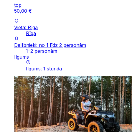
top
50
,
00
€
Vieta: Rīga
Rīga
Dalībnieki: no 1 līdz 2 personām
1–2 personām
Ilgums
Ilgums
:
1
stunda