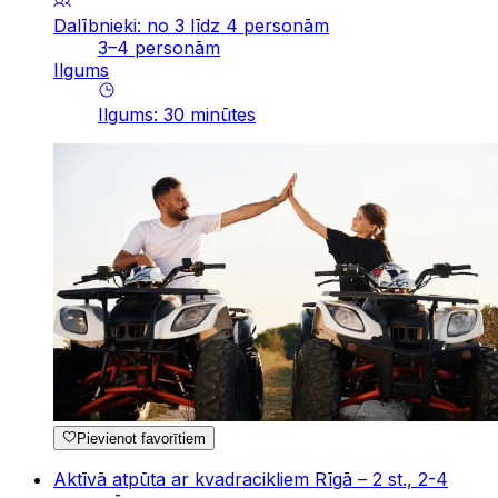
Dalībnieki: no 3 līdz 4 personām
3–4 personām
Ilgums
Ilgums
:
30
minūtes
Pievienot favorītiem
Aktīvā atpūta ar kvadracikliem Rīgā – 2 st., 2-4