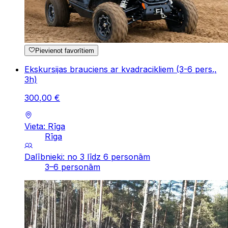
Pievienot favorītiem
Ekskursijas brauciens ar kvadracikliem (3-6 pers.,
3h)
300
,
00
€
Vieta: Rīga
Rīga
Dalībnieki: no 3 līdz 6 personām
3–6 personām