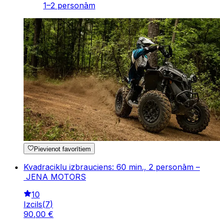
1–2 personām
Pievienot favorītiem
Kvadraciklu izbrauciens: 60 min., 2 personām –
JENA MOTORS
10
Izcils
(
7
)
90
,
00
€