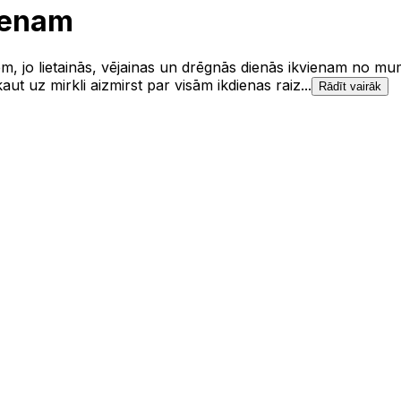
ienam
iem, jo lietainās, vējainas un drēgnās dienās ikvienam no m
aut uz mirkli aizmirst par visām ikdienas raiz...
Rādīt vairāk