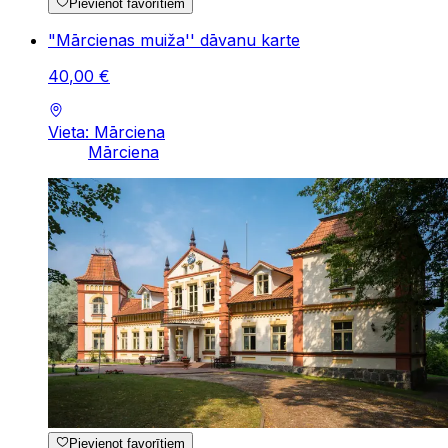
Pievienot favorītiem
"Mārcienas muiža'' dāvanu karte
40
,
00
€
Vieta: Mārciena
Mārciena
Pievienot favorītiem