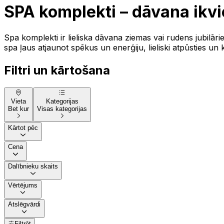
SPA komplekti – dāvana ikv
Spa komplekti ir lieliska dāvana ziemas vai rudens jubilār
spa ļaus atjaunot spēkus un enerģiju, lieliski atpūsties un k
Filtri un kārtošana
Vieta
Kategorijas
Bet kur
Visas kategorijas
Kārtot pēc
Cena
Dalībnieku skaits
Vērtējums
Atslēgvārdi
Filtrēt