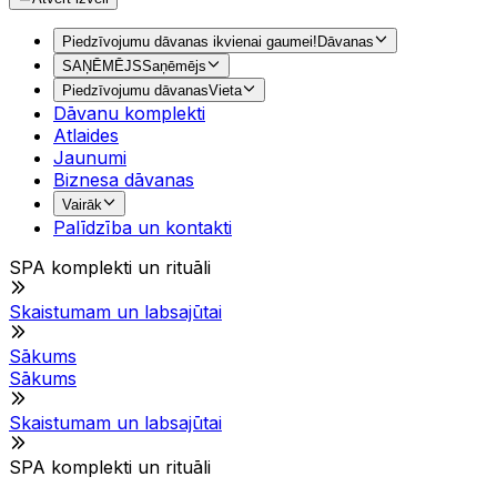
Piedzīvojumu dāvanas ikvienai gaumei!
Dāvanas
SAŅĒMĒJS
Saņēmējs
Piedzīvojumu dāvanas
Vieta
Dāvanu komplekti
Atlaides
Jaunumi
Biznesa dāvanas
Vairāk
Palīdzība un kontakti
SPA komplekti un rituāli
Skaistumam un labsajūtai
Sākums
Sākums
Skaistumam un labsajūtai
SPA komplekti un rituāli