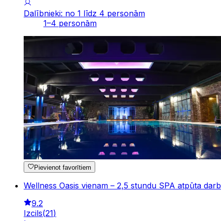
Dalībnieki: no 1 līdz 4 personām
1–4 personām
Pievienot favorītiem
Wellness Oasis vienam – 2,5 stundu SPA atpūta darb
9.2
Izcils
(
21
)