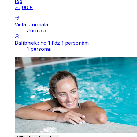
top
30
,
00
€
Vieta: Jūrmala
Jūrmala
Dalībnieki: no 1 līdz 1 personām
1 personai