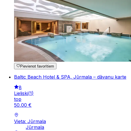
Pievienot favorītiem
Baltic Beach Hotel & SPA, Jūrmala – dāvanu karte
8
Lieliski
(
1
)
top
50
,
00
€
Vieta: Jūrmala
Jūrmala