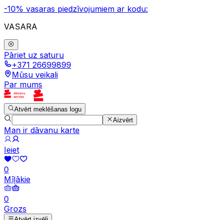
-10% vasaras piedzīvojumiem ar kodu:
VASARA
Pāriet uz saturu
+371 26699899
Mūsu veikali
Par mums
Atvērt meklēšanas logu
Aizvērt
Man ir dāvanu karte
Ieiet
0
Mīļākie
0
Grozs
Atvērt izvēli