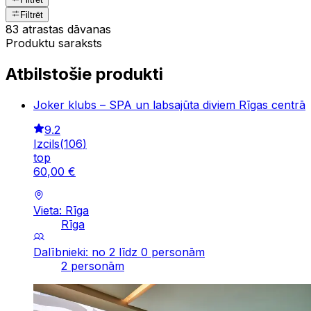
Filtrēt
83 atrastas dāvanas
Produktu saraksts
Atbilstošie produkti
Joker klubs – SPA un labsajūta diviem Rīgas centrā
9.2
Izcils
(
106
)
top
60
,
00
€
Vieta: Rīga
Rīga
Dalībnieki: no 2 līdz 0 personām
2 personām