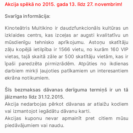
Akcija spēkā no 2015. gada 13. līdz 27. novembrim!
Svarīga informācija:
Kinoteātris Multikino ir daudzfunkcionāls kultūras un
izklaides centrs, kas izceļas ar augsti kvalitatīvu un
mūsdienīgu tehnisko aprīkojumu. Astoņu skatītāju
zāļu kopējā ietilpība ir 1566 vietu, no kurām 160 VIP
vietas, tajā skaitā zāle ar 500 skatītāju vietām, kas ir
īpaši paredzēta pirmizrādēm. Atpūties no ikdienas
darbiem mirkļi ļaujoties patīkamiem un interesantiem
ekrāna notikumiem.
Šīs bezmaksas dāvanas derīguma termiņš ir un tā
jāizmanto līdz 31.12.2015.
Akcija nedarbojas pērkot dāvanas ar atlaižu kodiem
vai izmantojot iegādātu dāvanu karti.
Akcijas kuponu nevar apmainīt pret citiem mūsu
piedāvājumiem vai naudu.