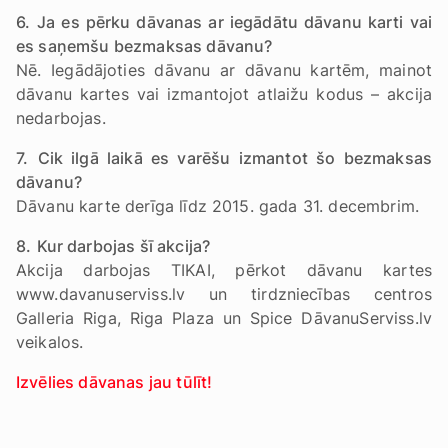
6.
Ja es pērku dāvanas ar iegādātu dāvanu karti vai
es saņemšu bezmaksas dāvanu?
Nē. Iegādājoties dāvanu ar dāvanu kartēm, mainot
dāvanu kartes vai izmantojot atlaižu kodus – akcija
nedarbojas.
7.
Cik ilgā laikā es varēšu izmantot šo bezmaksas
dāvanu?
Dāvanu karte derīga līdz 2015. gada 31. decembrim.
8.
Kur darbojas šī akcija?
Akcija darbojas TIKAI, pērkot dāvanu kartes
www.davanuserviss.lv un tirdzniecības centros
Galleria Riga, Riga Plaza un Spice DāvanuServiss.lv
veikalos.
Izvēlies dāvanas jau tūlīt!