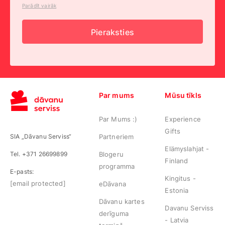
Parādīt vairāk
Pieraksties
Par mums
Mūsu tīkls
Par Mums :)
Experience
Gifts
SIA „Dāvanu Serviss“
Partneriem
Elämyslahjat -
Tel. +371 26699899
Blogeru
Finland
programma
E-pasts:
Kingitus -
[email protected]
eDāvana
Estonia
Dāvanu kartes
Davanu Serviss
derīguma
- Latvia