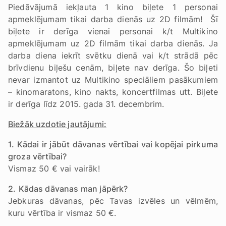
Piedāvājumā iekļauta 1 kino biļete 1 personai
apmeklējumam tikai darba dienās uz 2D filmām! Šī
biļete ir derīga vienai personai k/t Multikino
apmeklējumam uz 2D filmām tikai darba dienās. Ja
darba diena iekrīt svētku dienā vai k/t strādā pēc
brīvdienu biļešu cenām, biļete nav derīga. Šo biļeti
nevar izmantot uz Multikino speciāliem pasākumiem
– kinomaratons, kino nakts, koncertfilmas utt. Biļete
ir derīga līdz 2015. gada 31. decembrim.
Biežāk uzdotie jautājumi:
1. Kādai ir jābūt dāvanas vērtībai vai kopējai pirkuma
groza vērtībai?
Vismaz 50 € vai vairāk!
2.
Kādas dāvanas man jāpērk?
Jebkuras dāvanas, pēc Tavas izvēles un vēlmēm,
kuru vērtība ir vismaz 50 €.