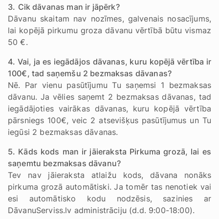
3.
Cik dāvanas man ir jāpērk?
Dāvanu skaitam nav nozīmes, galvenais nosacījums,
lai kopējā pirkumu groza dāvanu vērtībā būtu vismaz
50 €.
4. Vai, ja es iegādājos dāvanas, kuru kopējā vērtība ir
100€, tad saņemšu 2 bezmaksas dāvanas?
Nē. Par vienu pasūtījumu Tu saņemsi 1 bezmaksas
dāvanu. Ja vēlies saņemt 2 bezmaksas dāvanas, tad
iegādājoties vairākas dāvanas, kuru kopējā vērtība
pārsniegs 100€, veic 2 atsevišķus pasūtījumus un Tu
iegūsi 2 bezmaksas dāvanas.
5. Kāds kods man ir jāieraksta Pirkuma grozā, lai es
saņemtu bezmaksas dāvanu?
Tev nav jāieraksta atlaižu kods, dāvana nonāks
pirkuma grozā automātiski. Ja tomēr tas nenotiek vai
esi automātisko kodu nodzēsis, sazinies ar
DāvanuServiss.lv administrāciju (d.d. 9:00-18:00).