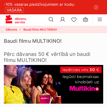
-10% vasaras piedzīvojumiem ar kodu:
×
sīkdatņu
VASARA
×
iestatījumus
Sākums
Baudi filmu MULTIKINO!
Baudi filmu MULTIKINO!
Pērc dāvanas 50 € vērtībā un baudi
filmu MULTIKINO!