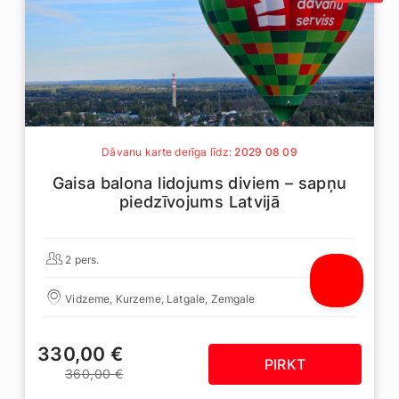
Dāvanu karte derīga līdz:
2029 08 09
Gaisa balona lidojums diviem – sapņu
piedzīvojums Latvijā
2 pers.
Vidzeme, Kurzeme, Latgale, Zemgale
330,00 €
PIRKT
360,00 €