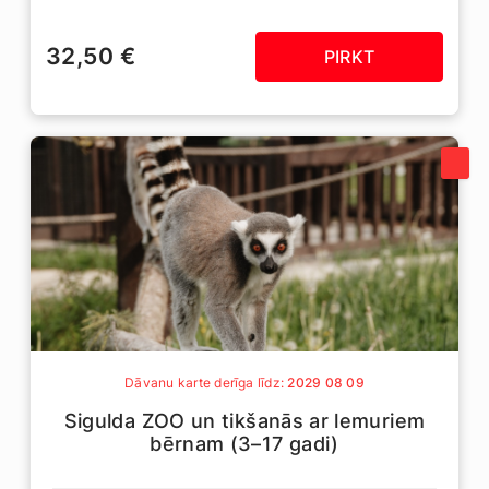
32,50 €
PIRKT
Dāvanu karte derīga līdz:
2029 08 09
Sigulda ZOO un tikšanās ar lemuriem
bērnam (3–17 gadi)