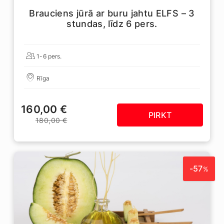
Brauciens jūrā ar buru jahtu ELFS – 3
stundas, līdz 6 pers.
1-6 pers.
Rīga
160,00 €
PIRKT
180,00 €
-57
%