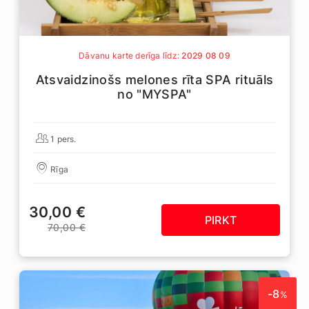
Dāvanu karte derīga līdz:
2029 08 09
Atsvaidzinošs melones rīta SPA rituāls
no "MYSPA"
1 pers.
Rīga
30,00 €
PIRKT
70,00 €
-8
%