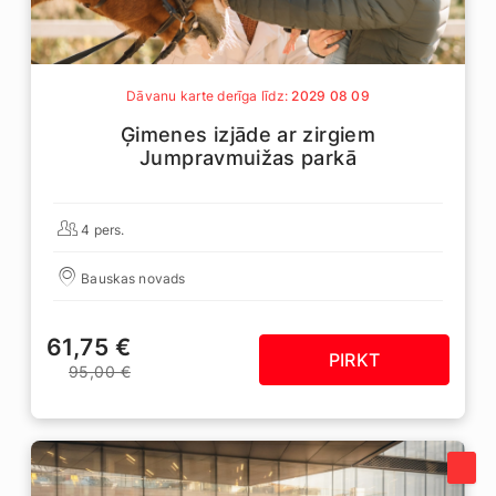
Dāvanu karte derīga līdz:
2029 08 09
Ģimenes izjāde ar zirgiem
Jumpravmuižas parkā
4 pers.
Bauskas novads
61,75 €
PIRKT
95,00 €