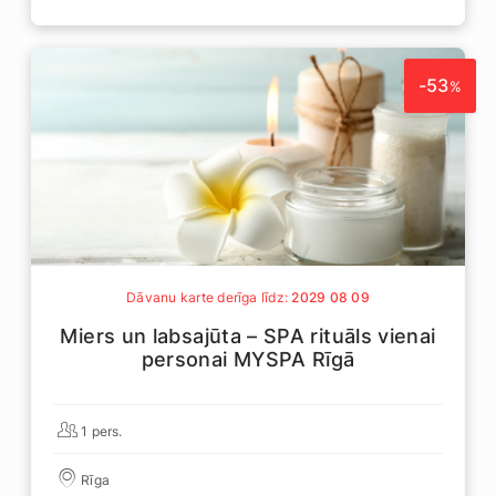
-53
%
Dāvanu karte derīga līdz:
2029 08 09
Miers un labsajūta – SPA rituāls vienai
personai MYSPA Rīgā
1 pers.
Rīga