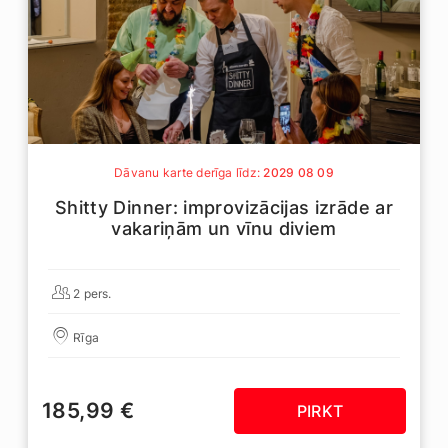
Dāvanu karte derīga līdz:
2029 08 09
Shitty Dinner: improvizācijas izrāde ar
vakariņām un vīnu diviem
2 pers.
Rīga
185,99 €
PIRKT