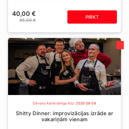
40,00 €
PIRKT
85,00 €
Dāvanu karte derīga līdz:
2029 08 09
Shitty Dinner: improvizācijas izrāde ar
vakariņām vienam