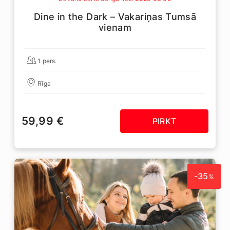
Dine in the Dark – Vakariņas Tumsā
vienam
1 pers.
Rīga
59,99 €
PIRKT
-35
%