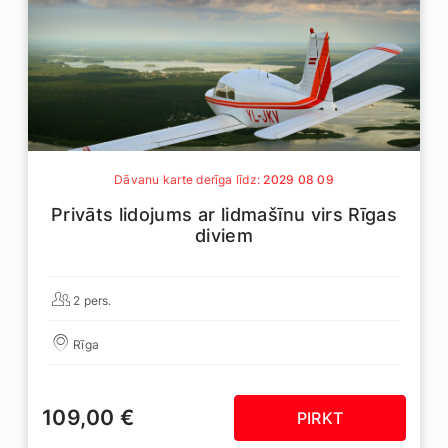
Dāvanu karte derīga līdz:
2029 08 09
Privāts lidojums ar lidmašīnu virs Rīgas
diviem
2 pers.
Rīga
109,00 €
PIRKT