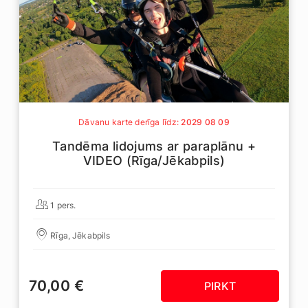
Dāvanu karte derīga līdz:
2029 08 09
Tandēma lidojums ar paraplānu +
VIDEO (Rīga/Jēkabpils)
1 pers.
Rīga, Jēkabpils
70,00 €
PIRKT