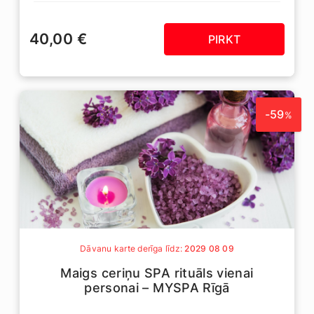
40,00 €
PIRKT
-59
%
Dāvanu karte derīga līdz:
2029 08 09
Maigs ceriņu SPA rituāls vienai
personai – MYSPA Rīgā