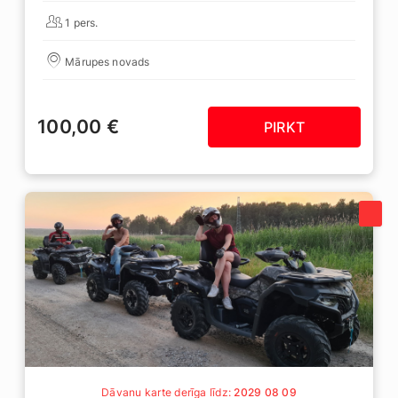
1 pers.
Mārupes novads
100,00 €
PIRKT
Dāvanu karte derīga līdz:
2029 08 09