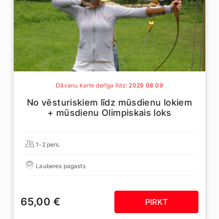
Dāvanu karte derīga līdz:
2029 08 09
No vēsturiskiem līdz mūsdienu lokiem
+ mūsdienu Olimpiskais loks
1-2 pers.
Lauberes pagasts
65,00 €
PIRKT