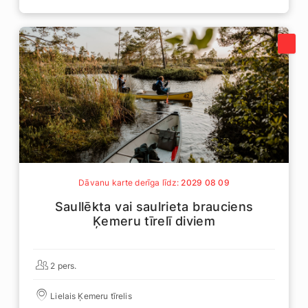
Dāvanu karte derīga līdz:
2029 08 09
Saullēkta vai saulrieta brauciens
Ķemeru tīrelī diviem
2 pers.
Lielais Ķemeru tīrelis