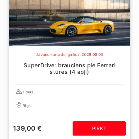
Dāvanu karte derīga līdz:
2029 08 09
SuperDrive: brauciens pie Ferrari
stūres (4 apļi)
1 pers.
Rīga
139,00 €
PIRKT