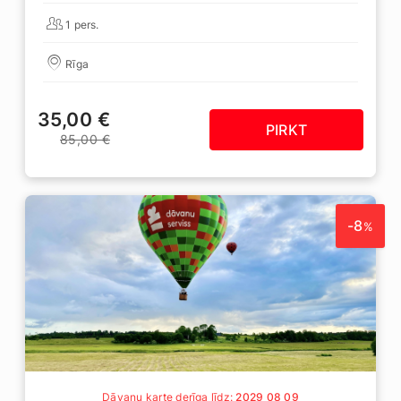
1 pers.
Rīga
35,00 €
PIRKT
85,00 €
-8
%
Dāvanu karte derīga līdz:
2029 08 09