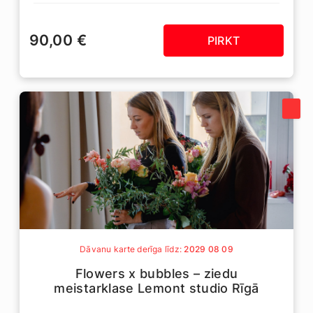
90,00 €
PIRKT
Dāvanu karte derīga līdz:
2029 08 09
Flowers x bubbles – ziedu
meistarklase Lemont studio Rīgā