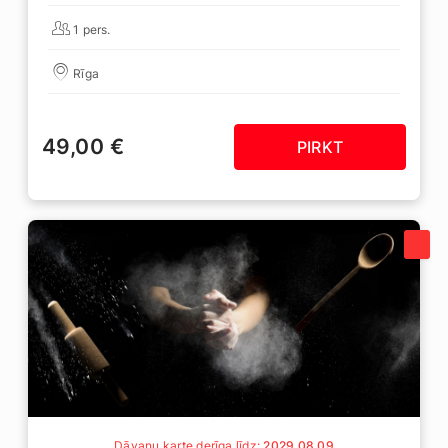
1 pers.
Rīga
49,00 €
PIRKT
Dāvanu karte derīga līdz:
2029 08 09