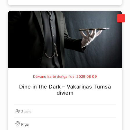
Dāvanu karte derīga līdz:
2029 08 09
Dine in the Dark – Vakariņas Tumsā
diviem
2 pers.
Rīga