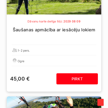
Dāvanu karte derīga līdz:
2029 08 09
Šaušanas apmācība ar iesācēju lokiem
1-2 pers.
Ogre
45,00 €
PIRKT