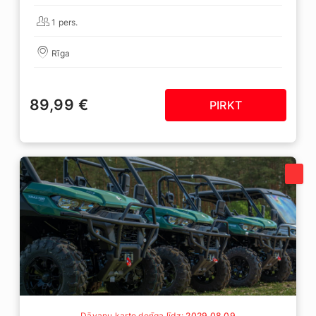
1 pers.
Rīga
89,99 €
PIRKT
Dāvanu karte derīga līdz:
2029 08 09