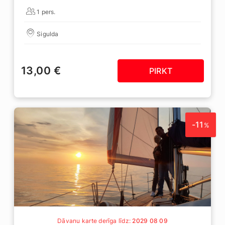
1 pers.
Sigulda
13,00 €
PIRKT
-11
%
Dāvanu karte derīga līdz:
2029 08 09