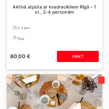
Aktīvā atpūta ar kvadracikliem Rīgā – 1
st., 2-4 personām
2-4 pers.
Rīga
80,00 €
PIRKT