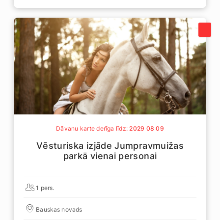
Dāvanu karte derīga līdz:
2029 08 09
Vēsturiska izjāde Jumpravmuižas
parkā vienai personai
1 pers.
Bauskas novads