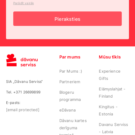
Parādīt vairāk
Pieraksties
Par mums
Mūsu tīkls
Par Mums :)
Experience
Gifts
SIA „Dāvanu Serviss“
Partneriem
Elämyslahjat -
Tel. +371 26699899
Blogeru
Finland
programma
E-pasts:
Kingitus -
[email protected]
eDāvana
Estonia
Dāvanu kartes
Davanu Serviss
derīguma
- Latvia