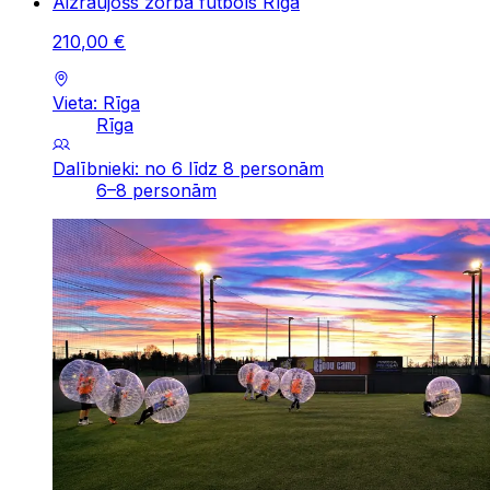
Aizraujošs zorba futbols Rīgā
210
,
00
€
Vieta: Rīga
Rīga
Dalībnieki: no 6 līdz 8 personām
6–8 personām