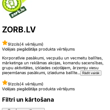
ZORB.LV
9
Izcils
(4 vērtējumi)
Vidējais piegādātāja produkta vērtējums
Korporatīvie pasākumi, vecpuišu un vecmeitu ballītes,
mārketinga un reklāmas akcijas, komandu sacensības,
grupu aktivitātes, izklaides ceļotājiem, ārzemju viesu
pieņemšanas pasākumi, izlaiduma ballīte...
Rādīt vairāk
9
Izcils
(4 vērtējumi)
Vidējais piegādātāja produkta vērtējums
Filtri un kārtošana