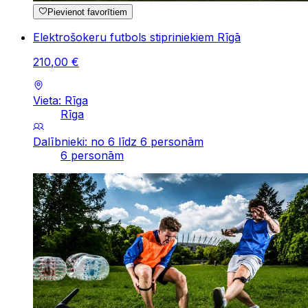
Pievienot favorītiem
Elektrošokeru futbols stipriniekiem Rīgā
210
,
00
€
Vieta: Rīga
Rīga
Dalībnieki: no 6 līdz 6 personām
6 personām