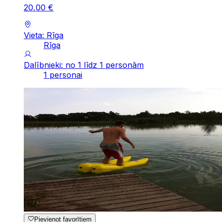
20
,
00
€
Vieta: Rīga
Rīga
Dalībnieki: no 1 līdz 1 personām
1 personai
Pievienot favorītiem