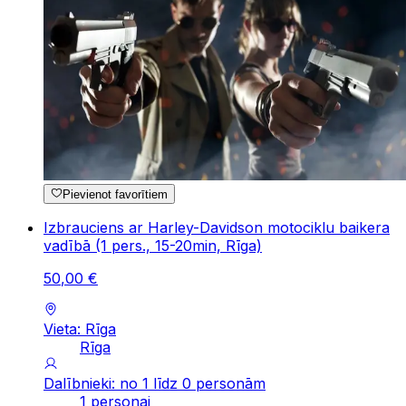
Pievienot favorītiem
Izbrauciens ar Harley-Davidson motociklu baikera
vadībā (1 pers., 15-20min, Rīga)
50
,
00
€
Vieta: Rīga
Rīga
Dalībnieki: no 1 līdz 0 personām
1 personai