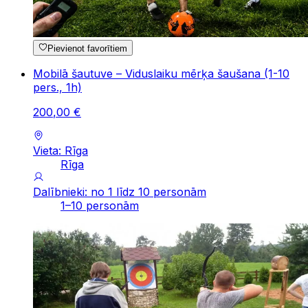
Pievienot favorītiem
Mobilā šautuve – Viduslaiku mērķa šaušana (1-10
pers., 1h)
200
,
00
€
Vieta: Rīga
Rīga
Dalībnieki: no 1 līdz 10 personām
1–10 personām