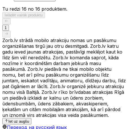
Tu redzi 16 no 16 produktiem.
Ielādēt vairāk produktu
1
Zorb.lv strādā mobilo atrakciju nomas un pasākumu
organizēšanas tirgū jau otru desmitgadi. Zorb.lv katru
gadu ieved jaunas atrakcijas, pastāvīgi meklējot kaut ko
līdz šim vēl neredzētu. Zorb.lv komanda saprot, kāda
nozīme ir koordinētām darbam jebkurā masu
pasākumā. Zorb.lv piedāvā ne tikai mobilo objektu
nomu, bet arī pilnu pasākumu organizēšanu līdz
jumtam, ieskaitot vadītāju, animatoru, dīdžeju darbu, līdz
pat čigāniem ar lācīti. Zorb.lv organizē jebkuru atrakciju
nomu visā Baltijā. Zorb.lv rīko brīvdabas atrakcijas Rīgā
un piedāvā izklaidi ar kalnu un ūdens zorbiem,
ūdensbumbām, ūdens zābakiem, akvaskiperiem,
ķekatām un citām mobilajām atrakcijām, kā arī pārdod
un iznomā virs atrakcijas visa veida pasākumiem.
Iet uz augšu
Переход на русский язык