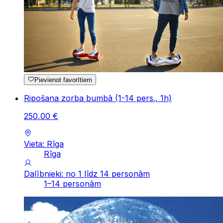
Pievienot favorītiem
Ripošana zorba bumbā (1-14 pers., 1h)
250
,
00
€
Vieta: Rīga
Rīga
Dalībnieki: no 1 līdz 14 personām
1–14 personām