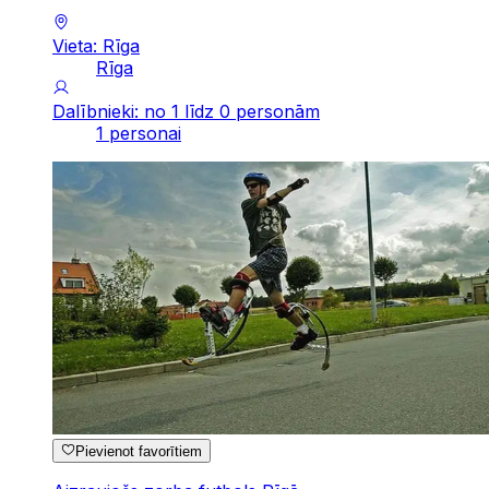
Vieta: Rīga
Rīga
Dalībnieki: no 1 līdz 0 personām
1 personai
Pievienot favorītiem