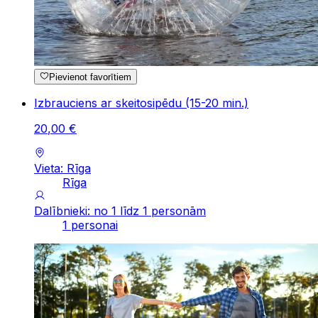
Pievienot favorītiem
Izbrauciens ar skeitosipēdu (15-20 min.)
20
,
00
€
Vieta: Rīga
Rīga
Dalībnieki: no 1 līdz 1 personām
1 personai