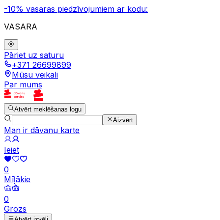
-10% vasaras piedzīvojumiem ar kodu:
VASARA
Pāriet uz saturu
+371 26699899
Mūsu veikali
Par mums
Atvērt meklēšanas logu
Aizvērt
Man ir dāvanu karte
Ieiet
0
Mīļākie
0
Grozs
Atvērt izvēli