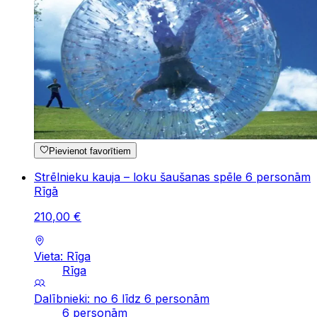
Pievienot favorītiem
Strēlnieku kauja – loku šaušanas spēle 6 personām
Rīgā
210
,
00
€
Vieta: Rīga
Rīga
Dalībnieki: no 6 līdz 6 personām
6 personām