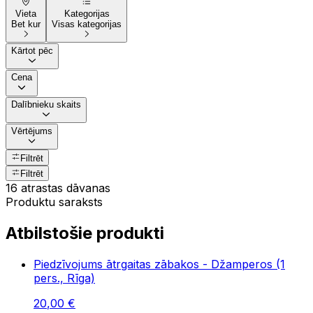
Vieta
Kategorijas
Bet kur
Visas kategorijas
Kārtot pēc
Cena
Dalībnieku skaits
Vērtējums
Filtrēt
Filtrēt
16 atrastas dāvanas
Produktu saraksts
Atbilstošie produkti
Piedzīvojums ātrgaitas zābakos - Džamperos (1
pers., Rīga)
20
,
00
€