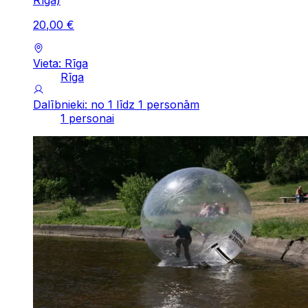
Rīga)
20
,
00
€
Vieta: Rīga
Rīga
Dalībnieki: no 1 līdz 1 personām
1 personai