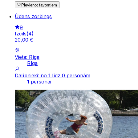
Pievienot favorītiem
Ūdens zorbings
9
Izcils
(
4
)
20
,
00
€
Vieta: Rīga
Rīga
Dalībnieki: no 1 līdz 0 personām
1 personai