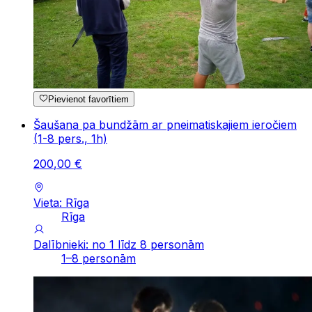
Pievienot favorītiem
Šaušana pa bundžām ar pneimatiskajiem ieročiem
(1-8 pers., 1h)
200
,
00
€
Vieta: Rīga
Rīga
Dalībnieki: no 1 līdz 8 personām
1–8 personām