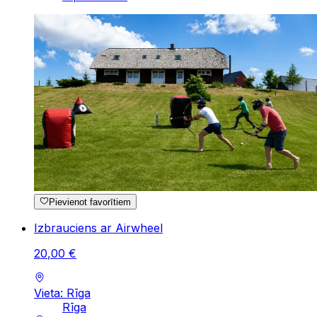
Pievienot favorītiem
Izbrauciens ar Airwheel
20
,
00
€
Vieta: Rīga
Rīga