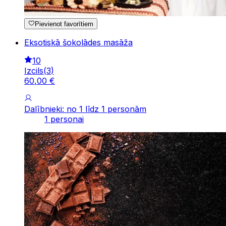
Pievienot favorītiem
Eksotiskā šokolādes masāža
10
Izcils
(
3
)
60
,
00
€
Dalībnieki: no 1 līdz 1 personām
1 personai