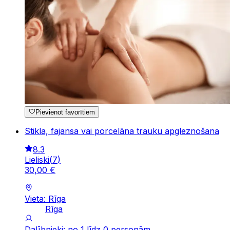
Pievienot favorītiem
Stikla, fajansa vai porcelāna trauku apgleznošana
8.3
Lieliski
(
7
)
30
,
00
€
Vieta: Rīga
Rīga
Dalībnieki: no 1 līdz 0 personām