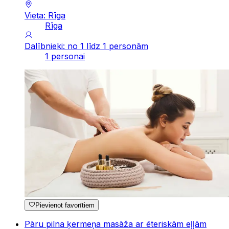
Vieta: Rīga
Rīga
Dalībnieki: no 1 līdz 1 personām
1 personai
Pievienot favorītiem
Pāru pilna ķermeņa masāža ar ēteriskām eļļām