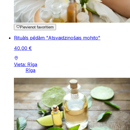
Pievienot favorītiem
Rituāls pēdām "Atsvaidzinošais mohito"
40
,
00
€
Vieta: Rīga
Rīga