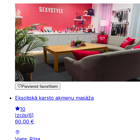
Pievienot favorītiem
Eksotiskā karsto akmeņu masāža
10
Izcils
(
6
)
60
,
00
€
Vieta: Rīga