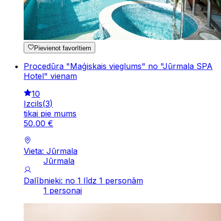
Pievienot favorītiem
Procedūra "Maģiskais vieglums" no "Jūrmala SPA
Hotel" vienam
10
Izcils
(
3
)
tikai pie mums
50
,
00
€
Vieta: Jūrmala
Jūrmala
Dalībnieki: no 1 līdz 1 personām
1 personai