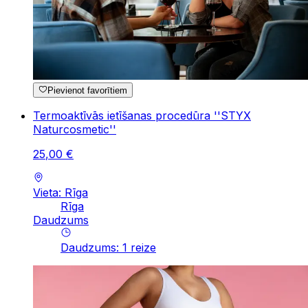
Pievienot favorītiem
Termoaktīvās ietīšanas procedūra ''STYX
Naturcosmetic''
25
,
00
€
Vieta: Rīga
Rīga
Daudzums
Daudzums
:
1
reize