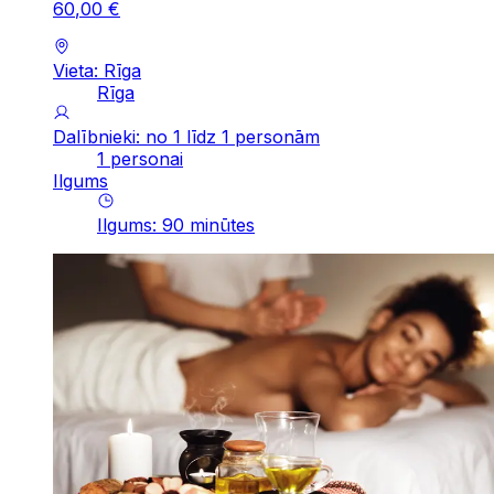
60
,
00
€
Vieta: Rīga
Rīga
Dalībnieki: no 1 līdz 1 personām
1 personai
Ilgums
Ilgums
:
90
minūtes