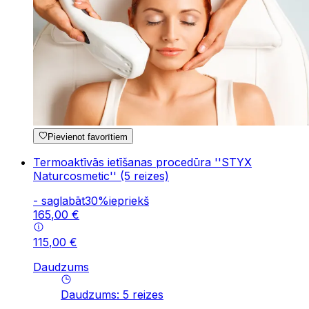
Pievienot favorītiem
Termoaktīvās ietīšanas procedūra ''STYX
Naturcosmetic'' (5 reizes)
-
saglabāt
30
%
iepriekš
165
,
00
€
115
,
00
€
Daudzums
Daudzums
:
5
reizes