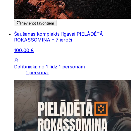
Pievienot favorītiem
Šaušanas komplekts līgavai PIELĀDĒTĀ
ROKASSOMIŅA – 7 ieroči
100
,
00
€
Dalībnieki: no 1 līdz 1 personām
1 personai