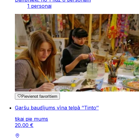
1 personai
Pievienot favorītiem
Garšu baudījums vīna telpā ’’Tinto’’
tikai pie mums
20
,
00
€