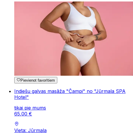
Pievienot favorītiem
Indiešu galvas masāža "Čampi" no "Jūrmala SPA
Hotel"
tikai pie mums
65
,
00
€
Vieta: Jūrmala