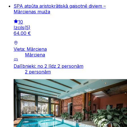
SPA atpūta aristokrātiskā gaisotnē diviem –
Mārcienas muiža
10
Izcils
(
5
)
64
,
00
€
Vieta: Mārciena
Mārciena
Dalībnieki: no 2 līdz 2 personām
2 personām