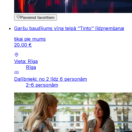
Pievienot favorītiem
Garšu baudījums vīna telpā ’’Tinto’’ līdzņemšanai
tikai pie mums
20
,
00
€
Vieta: Rīga
Rīga
Dalībnieki: no 2 līdz 6 personām
2–6 personām