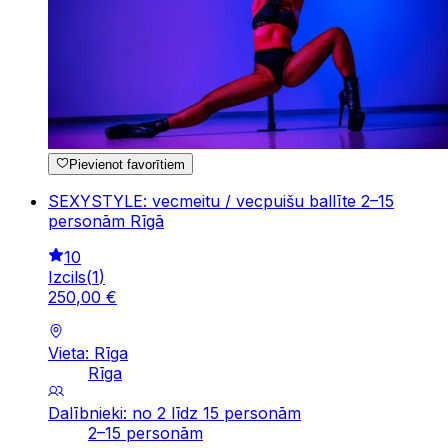
Pievienot favorītiem
SEXYSTYLE: vecmeitu / vecpuišu ballīte 2–15
personām Rīgā
10
Izcils
(
1
)
250
,
00
€
Vieta: Rīga
Rīga
Dalībnieki: no 2 līdz 15 personām
2–15 personām