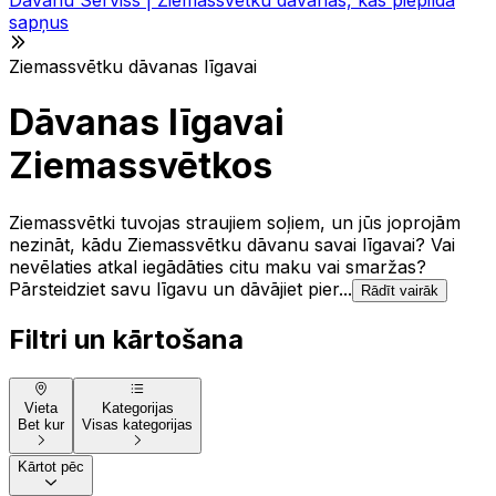
sapņus
Ziemassvētku dāvanas līgavai
Dāvanas līgavai
Ziemassvētkos
Ziemassvētki tuvojas straujiem soļiem, un jūs joprojām
nezināt, kādu Ziemassvētku dāvanu savai līgavai? Vai
nevēlaties atkal iegādāties citu maku vai smaržas?
Pārsteidziet savu līgavu un dāvājiet pier...
Rādīt vairāk
Filtri un kārtošana
Vieta
Kategorijas
Bet kur
Visas kategorijas
Kārtot pēc