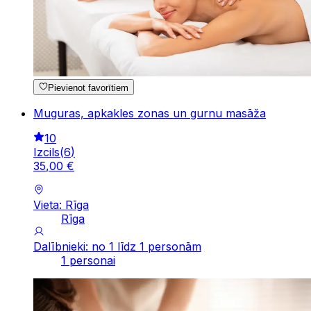
Pievienot favorītiem
Muguras, apkakles zonas un gurnu masāža
10
Izcils
(
6
)
35
,
00
€
Vieta: Rīga
Rīga
Dalībnieki: no 1 līdz 1 personām
1 personai