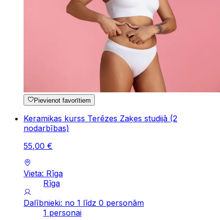
Pievienot favorītiem
Keramikas kurss Terēzes Zaķes studijā (2
nodarbības)
55
,
00
€
Vieta: Rīga
Rīga
Dalībnieki: no 1 līdz 0 personām
1 personai