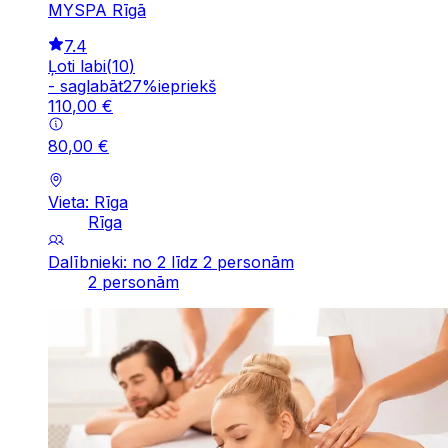
MYSPA Rīgā
7.4
Ļoti labi
(
10
)
-
saglabāt
27
%
iepriekš
110
,
00
€
80
,
00
€
Vieta: Rīga
Rīga
Dalībnieki: no 2 līdz 2 personām
2 personām