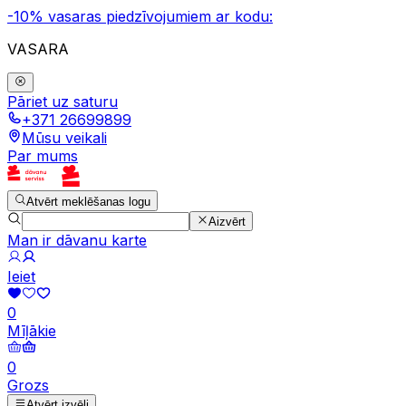
-10% vasaras piedzīvojumiem ar kodu:
VASARA
Pāriet uz saturu
+371 26699899
Mūsu veikali
Par mums
Atvērt meklēšanas logu
Aizvērt
Man ir dāvanu karte
Ieiet
0
Mīļākie
0
Grozs
Atvērt izvēli