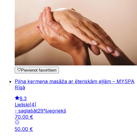
Pievienot favorītiem
Pilna ķermeņa masāža ar ēteriskām eļļām – MYSPA
Rīgā
8.3
Lieliski
(
4
)
-
saglabāt
29
%
iepriekš
70
,
00
€
50
,
00
€