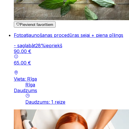
Pievienot favorītiem
Fotoatjaunošanas procedūras sejai + piena pīlings
-
saglabāt
28
%
iepriekš
90
,
00
€
65
,
00
€
Vieta: Rīga
Rīga
Daudzums
Daudzums
:
1
reize