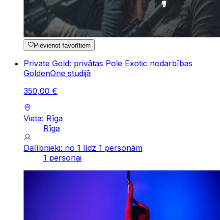
Pievienot favorītiem
Private Gold: privātas Pole Exotic nodarbības
GoldenOne studijā
350
,
00
€
Vieta: Rīga
Rīga
Dalībnieki: no 1 līdz 1 personām
1 personai