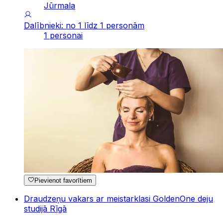
Jūrmala
Dalībnieki: no 1 līdz 1 personām
1 personai
Pievienot favorītiem
Draudzeņu vakars ar meistarklasi GoldenOne deju
studijā Rīgā