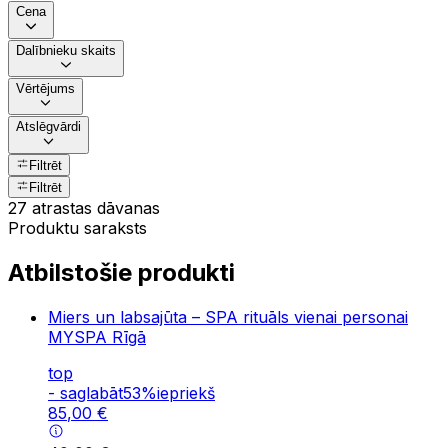
Cena
Dalībnieku skaits
Vērtējums
Atslēgvārdi
Filtrēt
Filtrēt
27 atrastas dāvanas
Produktu saraksts
Atbilstošie produkti
Miers un labsajūta – SPA rituāls vienai personai
MYSPA Rīgā
top
-
saglabāt
53
%
iepriekš
85
,
00
€