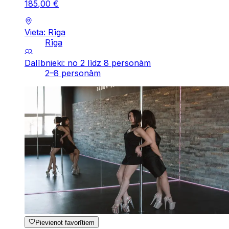
185
,
00
€
Vieta: Rīga
Rīga
Dalībnieki: no 2 līdz 8 personām
2–8 personām
Pievienot favorītiem