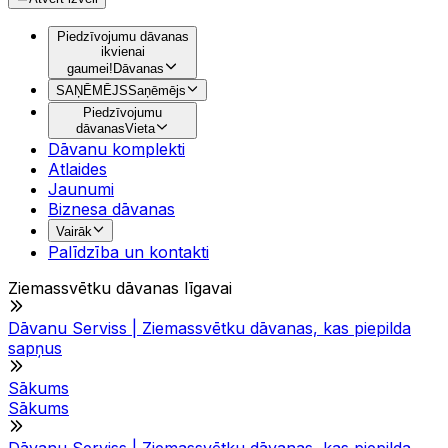
Piedzīvojumu dāvanas
ikvienai
gaumei!
Dāvanas
SAŅĒMĒJS
Saņēmējs
Piedzīvojumu
dāvanas
Vieta
Dāvanu komplekti
Atlaides
Jaunumi
Biznesa dāvanas
Vairāk
Palīdzība un kontakti
Ziemassvētku dāvanas līgavai
Dāvanu Serviss | Ziemassvētku dāvanas, kas piepilda
sapņus
Sākums
Sākums
Dāvanu Serviss | Ziemassvētku dāvanas, kas piepilda