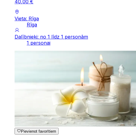
40
,
00
€
Vieta: Rīga
Rīga
Dalībnieki: no 1 līdz 1 personām
1 personai
Pievienot favorītiem