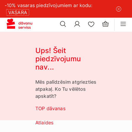
-10% vasaras piedzīvojumiem ar kodu:
×
sīkdatņu
VASARA
×
iestatījumus
Ups! Šeit
piedzīvojumu
nav...
Mēs palīdzēsim atgriezties
atpakaļ. Ko Tu vēlētos
apskatīt?
TOP dāvanas
Atlaides