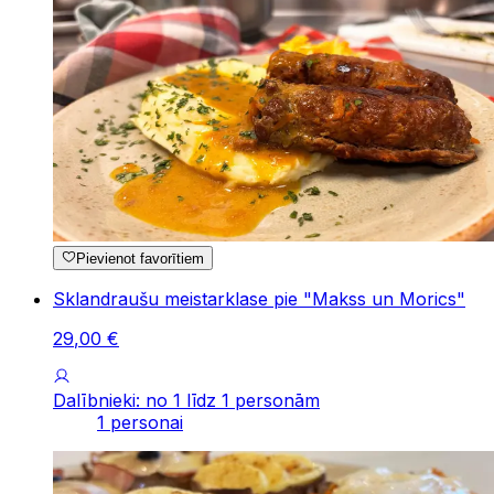
Pievienot favorītiem
Sklandraušu meistarklase pie "Makss un Morics"
29
,
00
€
Dalībnieki: no 1 līdz 1 personām
1 personai