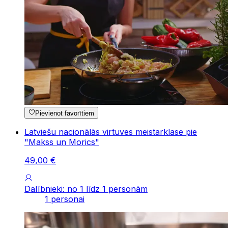
Pievienot favorītiem
Latviešu nacionālās virtuves meistarklase pie
"Makss un Morics"
49
,
00
€
Dalībnieki: no 1 līdz 1 personām
1 personai