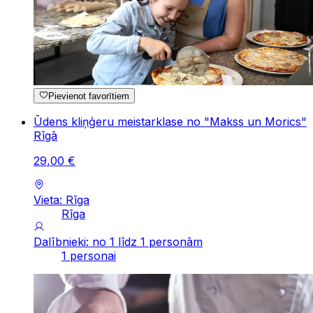
Pievienot favorītiem
Ūdens kliņģeru meistarklase no "Makss un Morics"
Rīgā
29
,
00
€
Vieta: Rīga
Rīga
Dalībnieki: no 1 līdz 1 personām
1 personai