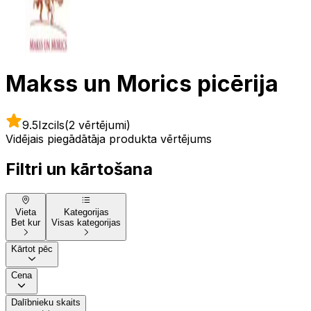
Makss un Morics picērija
9.5
Izcils
(2 vērtējumi)
Vidējais piegādātāja produkta vērtējums
Filtri un kārtošana
Vieta
Kategorijas
Bet kur
Visas kategorijas
Kārtot pēc
Cena
Dalībnieku skaits