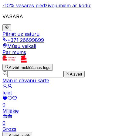
-10% vasaras piedzīvojumiem ar kodu:
VASARA
Pāriet uz saturu
+371 26699899
Mūsu veikali
Par mums
Atvērt meklēšanas logu
Aizvērt
Man ir dāvanu karte
Ieiet
0
Mīļākie
0
Grozs
Atvērt izvēli