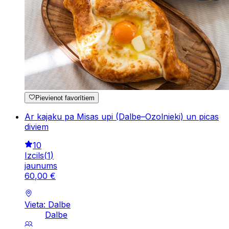
Pievienot favorītiem
Ar kajaku pa Misas upi (Dalbe–Ozolnieki) un picas
diviem
10
Izcils
(
1
)
jaunums
60
,
00
€
Vieta: Dalbe
Dalbe