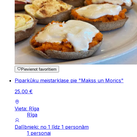
Pievienot favorītiem
Piparkūku meistarklase pie "Makss un Morics"
25
,
00
€
Vieta: Rīga
Rīga
Dalībnieki: no 1 līdz 1 personām
1 personai