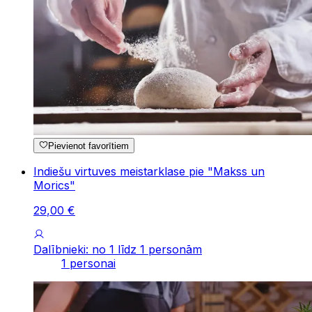
Pievienot favorītiem
Indiešu virtuves meistarklase pie "Makss un
Morics"
29
,
00
€
Dalībnieki: no 1 līdz 1 personām
1 personai