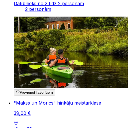
Dalībnieki: no 2 līdz 2 personām
2 personām
Pievienot favorītiem
"Makss un Morics" hinkāļu meistarklase
39
,
00
€