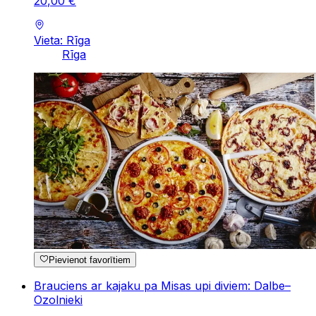
20
,
00
€
Vieta: Rīga
Rīga
Pievienot favorītiem
Brauciens ar kajaku pa Misas upi diviem: Dalbe–
Ozolnieki