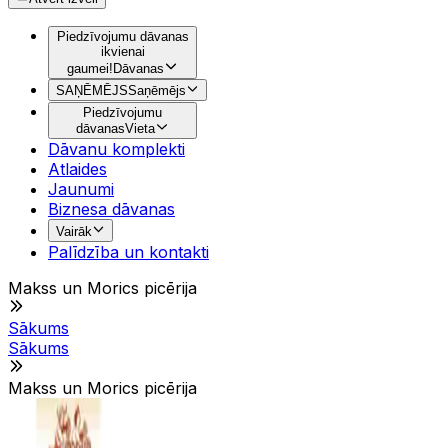
Piedzīvojumu dāvanas
ikvienai
gaumei!
Dāvanas
SAŅĒMĒJS
Saņēmējs
Piedzīvojumu
dāvanas
Vieta
Dāvanu komplekti
Atlaides
Jaunumi
Biznesa dāvanas
Vairāk
Palīdzība un kontakti
Makss un Morics picērija
Sākums
Sākums
Makss un Morics picērija