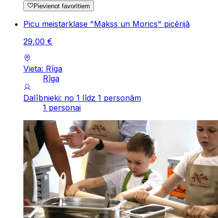
Pievienot favorītiem
Picu meistarklase "Makss un Morics" picērijā
29
,
00
€
Vieta: Rīga
Rīga
Dalībnieki: no 1 līdz 1 personām
1 personai