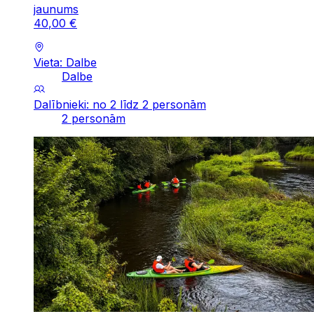
jaunums
40
,
00
€
Vieta: Dalbe
Dalbe
Dalībnieki: no 2 līdz 2 personām
2 personām