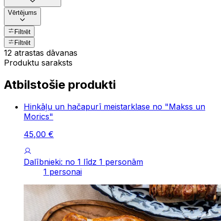
Vērtējums
Filtrēt
Filtrēt
12 atrastas dāvanas
Produktu saraksts
Atbilstošie produkti
Hinkāļu un hačapurī meistarklase no "Makss un
Morics"
45
,
00
€
Dalībnieki: no 1 līdz 1 personām
1 personai