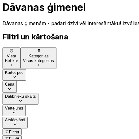
Dāvanas ģimenei
Dāvanas ģimenēm - padari dzīvi vēl interesāntāku! Izvēlie
Filtri un kārtošana
Vieta
Kategorijas
Bet kur
Visas kategorijas
Kārtot pēc
Cena
Dalībnieku skaits
Vērtējums
Atslēgvārdi
Filtrēt
Filtrēt