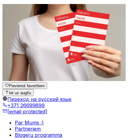
Pievienot favorītiem
Iet uz augšu
Переход на русский язык
+371 26699899
[email protected]
Par Mums :)
Partneriem
Blogeru programma