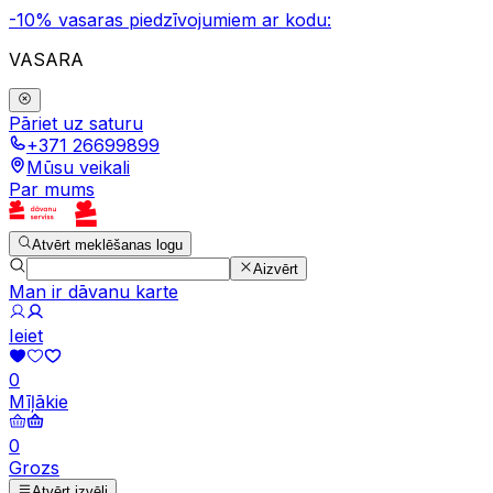
-10% vasaras piedzīvojumiem ar kodu:
VASARA
Pāriet uz saturu
+371 26699899
Mūsu veikali
Par mums
Atvērt meklēšanas logu
Aizvērt
Man ir dāvanu karte
Ieiet
0
Mīļākie
0
Grozs
Atvērt izvēli