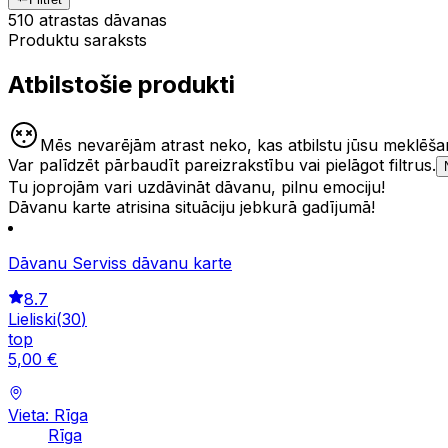
510 atrastas dāvanas
Produktu saraksts
Atbilstošie produkti
Mēs nevarējām atrast neko, kas atbilstu jūsu meklēšan
Var palīdzēt pārbaudīt pareizrakstību vai pielāgot filtrus.
Tu joprojām vari uzdāvināt dāvanu, pilnu emociju!
Dāvanu karte atrisina situāciju jebkurā gadījumā!
Dāvanu Serviss dāvanu karte
8.7
Lieliski
(
30
)
top
5
,
00
€
Vieta: Rīga
Rīga