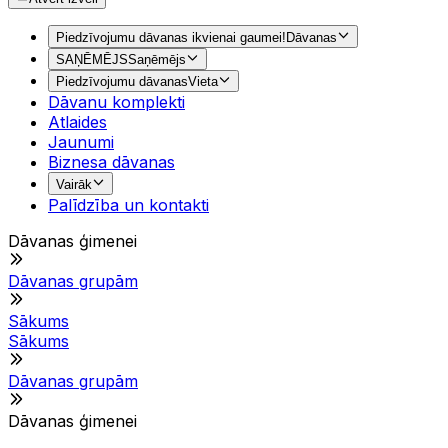
Piedzīvojumu dāvanas ikvienai gaumei!
Dāvanas
SAŅĒMĒJS
Saņēmējs
Piedzīvojumu dāvanas
Vieta
Dāvanu komplekti
Atlaides
Jaunumi
Biznesa dāvanas
Vairāk
Palīdzība un kontakti
Dāvanas ģimenei
Dāvanas grupām
Sākums
Sākums
Dāvanas grupām
Dāvanas ģimenei