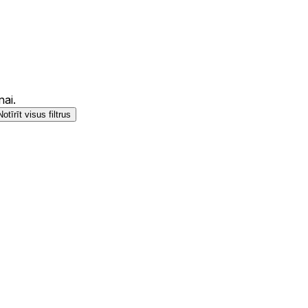
ai.
Notīrīt visus filtrus