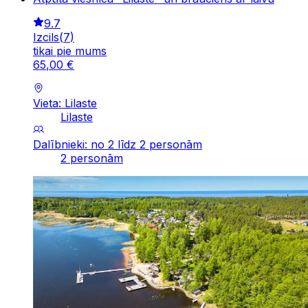
9.7
Izcils
(
7
)
tikai pie mums
65
,
00
€
Vieta: Lilaste
Lilaste
Dalībnieki: no 2 līdz 2 personām
2 personām