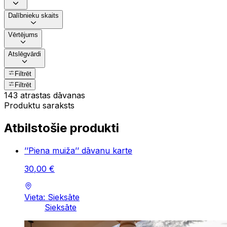
Dalībnieku skaits
Vērtējums
Atslēgvārdi
Filtrēt
Filtrēt
143 atrastas dāvanas
Produktu saraksts
Atbilstošie produkti
’’Piena muiža’’ dāvanu karte
30
,
00
€
Vieta: Sieksāte
Sieksāte