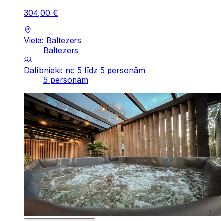
304
,
00
€
Vieta: Baltezers
Baltezers
Dalībnieki: no 5 līdz 5 personām
5 personām