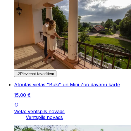
Pievienot favorītiem
Atpūtas vietas "Buki" un Mini Zoo dāvanu karte
15
,
00
€
Vieta: Ventspils novads
Ventspils novads