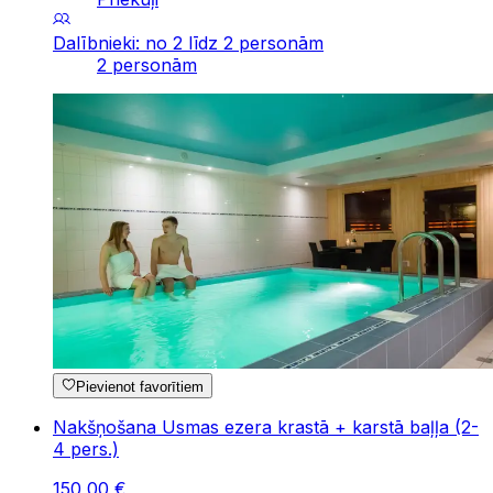
Dalībnieki: no 2 līdz 2 personām
2 personām
Pievienot favorītiem
Nakšņošana Usmas ezera krastā + karstā baļļa (2-
4 pers.)
150
,
00
€