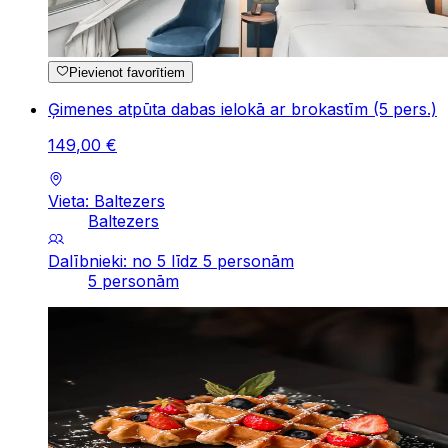
Pievienot favorītiem
Ģimenes atpūta dabas ielokā ar brokastīm (5 pers.)
149
,
00
€
Vieta: Baltezers
Baltezers
Dalībnieki: no 5 līdz 5 personām
5 personām