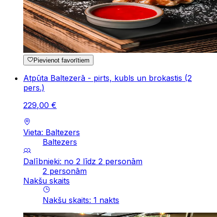
Pievienot favorītiem
Atpūta Baltezerā - pirts, kubls un brokastis (2
pers.)
229
,
00
€
Vieta: Baltezers
Baltezers
Dalībnieki: no 2 līdz 2 personām
2 personām
Nakšu skaits
Nakšu skaits
:
1
nakts