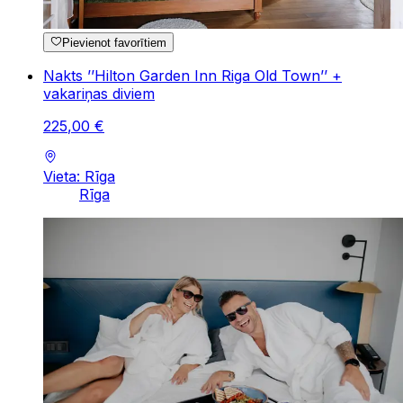
Pievienot favorītiem
Nakts ’’Hilton Garden Inn Riga Old Town’’ +
vakariņas diviem
225
,
00
€
Vieta: Rīga
Rīga