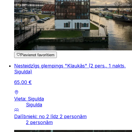
Pievienot favorītiem
Nesteidzīgs glempings "Klaukās" (2 pers., 1 nakts,
Sigulda)
65
,
00
€
Vieta: Sigulda
Sigulda
Dalībnieki: no 2 līdz 2 personām
2 personām