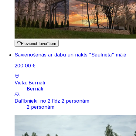
Pievienot favorītiem
Savienošanās ar dabu un nakts "Saulrieta" mājā
200
,
00
€
Vieta: Bernāti
Bernāti
Dalībnieki: no 2 līdz 2 personām
2 personām