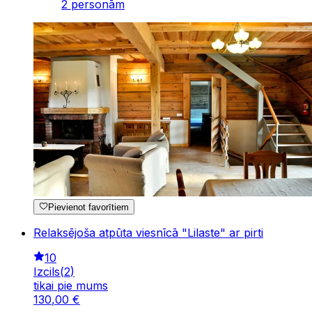
2 personām
Pievienot favorītiem
Relaksējoša atpūta viesnīcā "Lilaste" ar pirti
10
Izcils
(
2
)
tikai pie mums
130
,
00
€