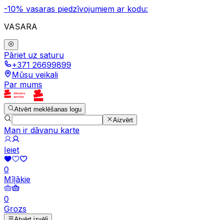
-10% vasaras piedzīvojumiem ar kodu:
VASARA
Pāriet uz saturu
+371 26699899
Mūsu veikali
Par mums
Atvērt meklēšanas logu
Aizvērt
Man ir dāvanu karte
Ieiet
0
Mīļākie
0
Grozs
Atvērt izvēli