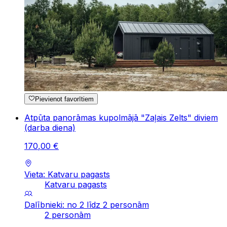
Pievienot favorītiem
Atpūta panorāmas kupolmājā "Zaļais Zelts" diviem
(darba diena)
170
,
00
€
Vieta: Katvaru pagasts
Katvaru pagasts
Dalībnieki: no 2 līdz 2 personām
2 personām