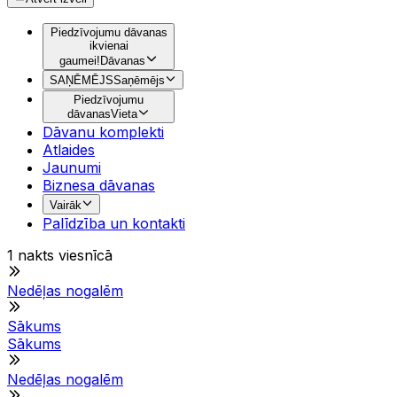
Piedzīvojumu dāvanas
ikvienai
gaumei!
Dāvanas
SAŅĒMĒJS
Saņēmējs
Piedzīvojumu
dāvanas
Vieta
Dāvanu komplekti
Atlaides
Jaunumi
Biznesa dāvanas
Vairāk
Palīdzība un kontakti
1 nakts viesnīcā
Nedēļas nogalēm
Sākums
Sākums
Nedēļas nogalēm