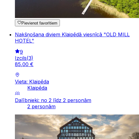
Pievienot favorītiem
Nakšņošana diviem Klaipēdā viesnīcā "OLD MILL
HOTEL"
9
Izcils
(
3
)
85
,
00
€
Vieta: Klaipēda
Klaipēda
Dalībnieki: no 2 līdz 2 personām
2 personām