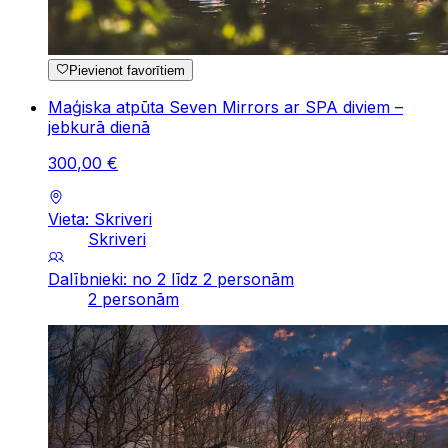
Pievienot favorītiem
Maģiska atpūta Seven Mirrors ar SPA diviem –
jebkurā dienā
300
,
00
€
Vieta: Skriveri
Skriveri
Dalībnieki: no 2 līdz 2 personām
2 personām