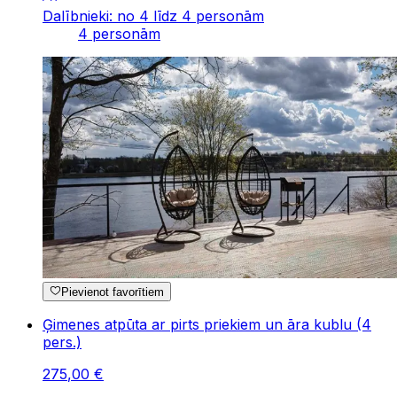
Dalībnieki: no 4 līdz 4 personām
4 personām
Pievienot favorītiem
Ģimenes atpūta ar pirts priekiem un āra kublu (4
pers.)
275
,
00
€