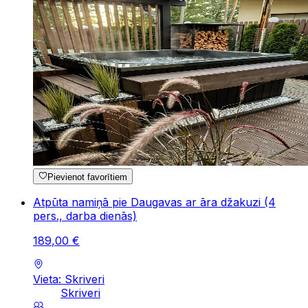
Pievienot favorītiem
Atpūta namiņā pie Daugavas ar āra džakuzi (4
pers., darba dienās)
189
,
00
€
Vieta: Skriveri
Skriveri