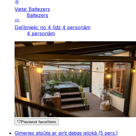
Vieta: Baltezers
Baltezers
Dalībnieki: no 4 līdz 4 personām
4 personām
Pievienot favorītiem
Ģimenes atpūta ar pirti dabas ielokā (5 pers.)