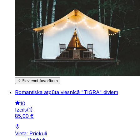
Pievienot favorītiem
Romantiska atpūta viesnīcā "TIGRA" diviem
10
Izcils
(
1
)
85
,
00
€
Vieta: Priekuļi
Priekuļi