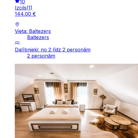
10
Izcils
(
1
)
144
,
00
€
Vieta: Baltezers
Baltezers
Dalībnieki: no 2 līdz 2 personām
2 personām