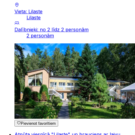
Vieta: Lilaste
Lilaste
Dalībnieki: no 2 līdz 2 personām
2 personām
Pievienot favorītiem
Atpūta viesnīcā "Lilaste" un brauciens ar laivu