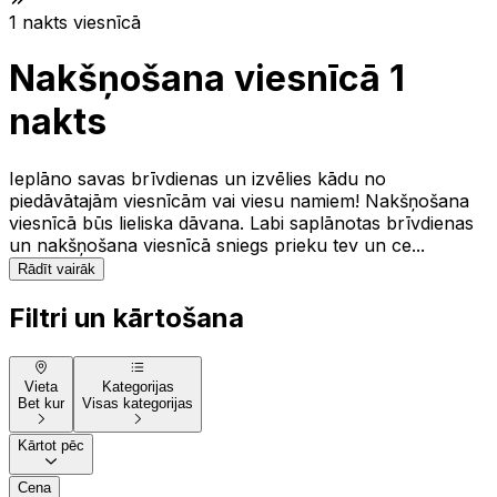
1 nakts viesnīcā
Nakšņošana viesnīcā 1
nakts
Ieplāno savas brīvdienas un izvēlies kādu no
piedāvātajām viesnīcām vai viesu namiem! Nakšņošana
viesnīcā būs lieliska dāvana. Labi saplānotas brīvdienas
un nakšņošana viesnīcā sniegs prieku tev un ce...
Rādīt vairāk
Filtri un kārtošana
Vieta
Kategorijas
Bet kur
Visas kategorijas
Kārtot pēc
Cena