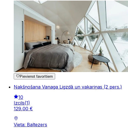
Pievienot favorītiem
Nakšņošana Vanaga Ligzdā un vakariņas (2 pers.)
10
Izcils
(
1
)
129
,
00
€
Vieta: Baltezers