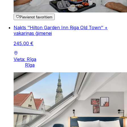
Pievienot favorītiem
Nakts ’’Hilton Garden Inn Riga Old Town’’ +
vakariņas ģimenei
245
,
00
€
Vieta: Rīga
Rīga