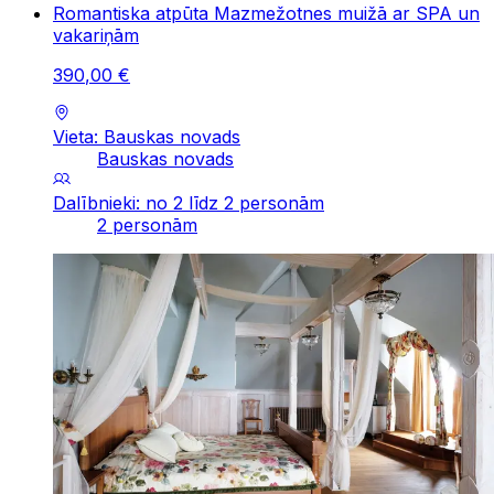
Romantiska atpūta Mazmežotnes muižā ar SPA un
vakariņām
390
,
00
€
Vieta: Bauskas novads
Bauskas novads
Dalībnieki: no 2 līdz 2 personām
2 personām