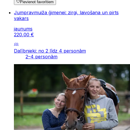
Pievienot favorītiem
Jumpravmuiža ģimenei: zirgi, laivošana un pirts
vakars
jaunums
220
,
00
€
Dalībnieki: no 2 līdz 4 personām
2–4 personām