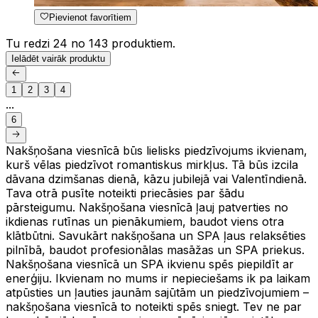
Pievienot favorītiem
Tu redzi 24 no 143 produktiem.
Ielādēt vairāk produktu
1
2
3
4
...
6
Nakšņošana viesnīcā būs lielisks piedzīvojums ikvienam,
kurš vēlas piedzīvot romantiskus mirkļus. Tā būs izcila
dāvana dzimšanas dienā, kāzu jubilejā vai Valentīndienā.
Tava otrā pusīte noteikti priecāsies par šādu
pārsteigumu. Nakšņošana viesnīcā ļauj patverties no
ikdienas rutīnas un pienākumiem, baudot viens otra
klātbūtni. Savukārt nakšņošana un SPA ļaus relaksēties
pilnībā, baudot profesionālas masāžas un SPA priekus.
Nakšņošana viesnīcā un SPA ikvienu spēs piepildīt ar
enerģiju. Ikvienam no mums ir nepieciešams ik pa laikam
atpūsties un ļauties jaunām sajūtām un piedzīvojumiem –
nakšņošana viesnīcā to noteikti spēs sniegt. Tev ne par