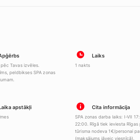
Apģērbs
Laiks
pēc Tavas izvēles.
1 nakts
īms, peldbikses SPA zonas
jumam.
Laika apstākļi
Cita informācija
īmes
SPA zonas darba laiks: I-VII 17
22:00. Rīgā tiek ieviesta Rīgas 
tūrisma nodeva 1€/personai pa
(maksājums jāveic viesnīcā).