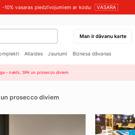
-10% vasaras piedzīvojumiem ar kodu:
VASARA
Man ir dāvanu karte
omplekti
Atlaides
Jaunumi
Biznesa dāvanas
iga – nakts, SPA un prosecco diviem
A un prosecco diviem