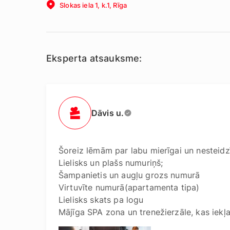
Slokas iela 1, k.1, Rīga
Eksperta atsauksme:
Dāvis u.
Šoreiz lēmām par labu mierīgai un nesteidzī
Lielisks un plašs numuriņš;
Šampanietis un augļu grozs numurā
Virtuvīte numurā(apartamenta tipa)
Lielisks skats pa logu
Mājīga SPA zona un trenežierzāle, kas iekļ