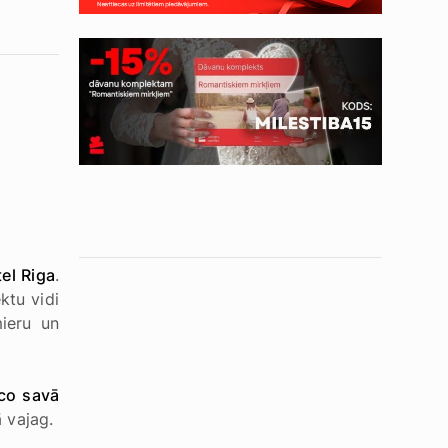
el Riga
.
ktu vidi
mieru un
co savā
ā vajag.