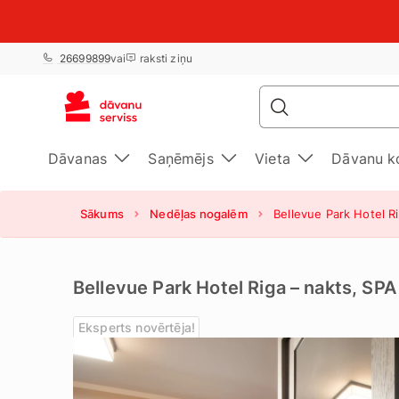
26699899
vai
raksti ziņu
Dāvanas
Saņēmējs
Vieta
Dāvanu k
Sākums
Nedēļas nogalēm
Bellevue Park Hotel R
Bellevue Park Hotel Riga – nakts, SP
Eksperts novērtēja!