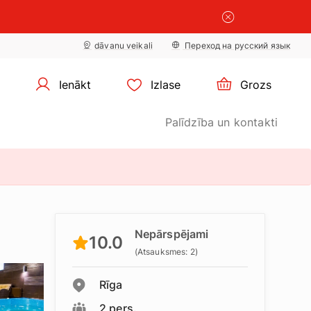
×
sīkdatņu
×
iestatījumus
dāvanu veikali
Переход на русский язык
Ienākt
Izlase
Grozs
Palīdzība un kontakti
Nepārspējami
10.0
(Atsauksmes: 2)
Rīga
2 pers.