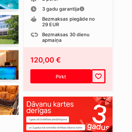
3 gadu garantija
Bezmaksas piegāde no
29 EUR
Bezmaksas 30 dienu
apmaiņa
120,00 €
Pirkt