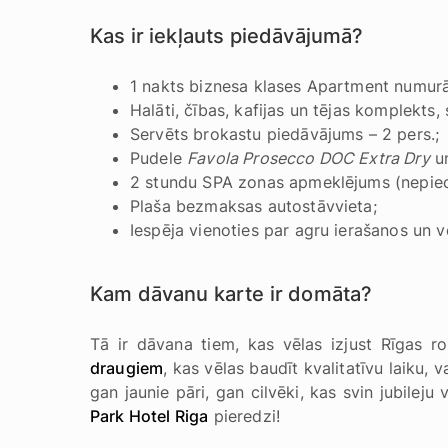
Kas ir iekļauts piedāvājumā?
1 nakts biznesa klases Apartment numurā
Halāti, čības, kafijas un tējas komplekts,
Servēts brokastu piedāvājums – 2 pers.;
Pudele
Favola Prosecco DOC Extra Dry
un
2 stundu SPA zonas apmeklējums (nepieci
Plaša bezmaksas autostāvvieta;
Iespēja vienoties par agru ierašanos un v
Kam dāvanu karte ir domāta?
Tā ir dāvana tiem, kas vēlas izjust Rīgas 
draugiem
, kas vēlas baudīt kvalitatīvu laiku, v
gan jaunie pāri, gan cilvēki, kas svin jubileju
Park Hotel Riga
pieredzi!