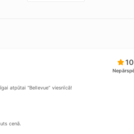
10
Nepārspē
gai atpūtai “Bellevue” viesnīcā!
auts cenā.