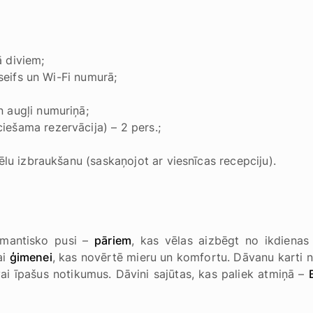
 diviem;
 seifs un Wi-Fi numurā;
 augļi numuriņā;
ešama rezervācija) – 2 pers.;
ēlu izbraukšanu (saskaņojot ar viesnīcas recepciju).
romantisko pusi –
pāriem
, kas vēlas aizbēgt no ikdienas 
ai
ģimenei
, kas novērtē mieru un komfortu. Dāvanu karti 
 vai īpašus notikumus. Dāvini sajūtas, kas paliek atmiņā –