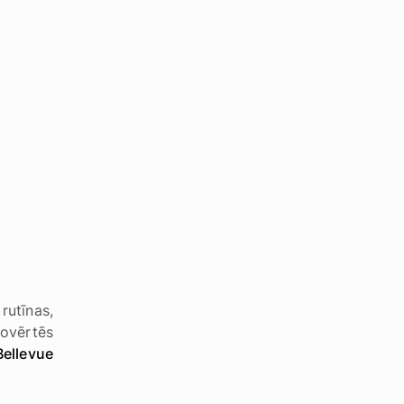
rutīnas,
novērtēs
Bellevue