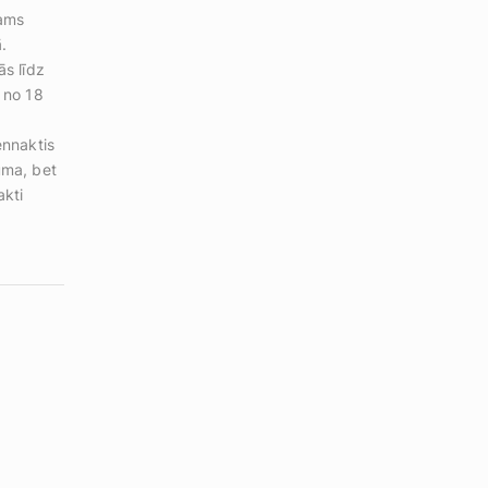
jams
.
ās līdz
 no 18
ennaktis
uma, bet
akti