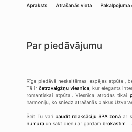
Apraksts
Atrašanās vieta
Pakalpojuma 
Par piedāvājumu
Rīga piedāvā neskaitāmas iespējas atpūtai, be
Tā ir
četrzvaigžņu viesnīca
, kur elegants int
romantiskai atpūtai. Viesnīca atrodas tikai
harmoniju, ko sniedz atrašanās blakus Uzvara
Šeit Tu vari
baudīt relaksāciju SPA zonā
ar s
numurā
un sākt dienu ar gardām
brokastīm
. T