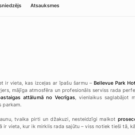
sniedzējs
Atsauksmes
t ir vieta, kas izceļas ar īpašu šarmu –
Bellevue Park Hot
erjers, mājīga atmosfēra un profesionāls serviss rada perfe
pastaigas attālumā no Vecrīgas
, vienlaikus saglabājot 
s parkam.
aunu, tvaika pirti un džakuzi, nesteidzīgi malkot
prosec
ā ir vieta, kur ik mirklis rada sajūtu – viss notiek tieši tā, k