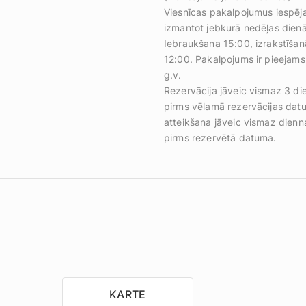
Viesnīcas pakalpojumus iespē
izmantot jebkurā nedēļas dienā
Iebraukšana 15:00, izrakstīšan
12:00. Pakalpojums ir pieejams
g.v.
Rezervācija jāveic vismaz 3 di
pirms vēlamā rezervācijas dat
atteikšana jāveic vismaz dienn
pirms rezervētā datuma.
KARTE