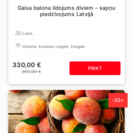
Gaisa balona lidojums diviem – sapņu
piedzīvojums Latvijā
2 pers.
Vidzeme, Kurzeme, Latgale, Zemgale
330,00 €
PIRKT
360,00 €
-33
%