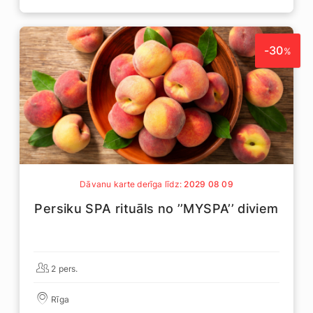
-30
%
Dāvanu karte derīga līdz:
2029 08 09
Persiku SPA rituāls no ’’MYSPA’’ diviem
2 pers.
Rīga