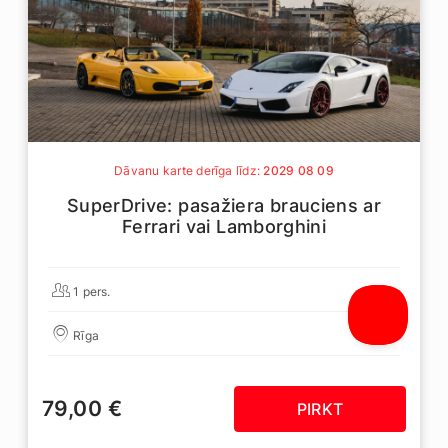
Dāvanu karte derīga līdz:
2029 08 09
SuperDrive: pasažiera brauciens ar
Ferrari vai Lamborghini
1 pers.
Rīga
79,00 €
PIRKT