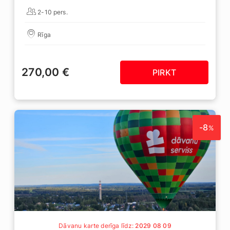
2-10 pers.
Rīga
270,00 €
PIRKT
-8
%
Dāvanu karte derīga līdz:
2029 08 09