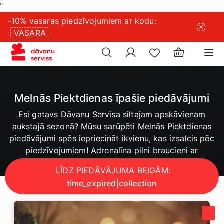
"
×
sīkdatņu
-10% vasaras piedzīvojumiem ar kodu:
×
iestatījumus
VASARA
Melnās Piektdienas īpašie piedāvājumi
Esi gatavs Dāvanu Servisa siltajam apskāvienam
aukstajā sezonā? Mūsu sarūpēti Melnās Piektdienas
piedāvājumi spēs iepriecināt ikvienu, kas izsalcis pēc
piedzīvojumiem! Adrenalīna pilni braucieni ar
superauto, nebijuši gardas vakariņas, relaksējošas
LĪDZ PIEDĀVĀJUMA BEIGĀM:
SPA kūres, ekskursijas un idejas ģimeniskai kopā
time_expired|collection
būšanai. Ielūkojies, izvēlies savējo un dāvā stāstus
sev un mīļajiem!