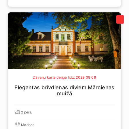
Dāvanu karte derīga līdz:
2029 08 09
Elegantas brīvdienas diviem Mārcienas
muižā
2 pers.
Madona