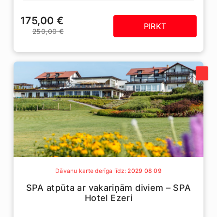
175,00 €
PIRKT
250,00 €
Dāvanu karte derīga līdz:
2029 08 09
SPA atpūta ar vakariņām diviem – SPA
Hotel Ezeri