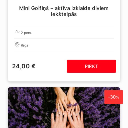
Mini Golfiņš – aktīva izklaide diviem
iekštelpās
2 pers.
Rīga
24,00 €
PIRKT
-30
%