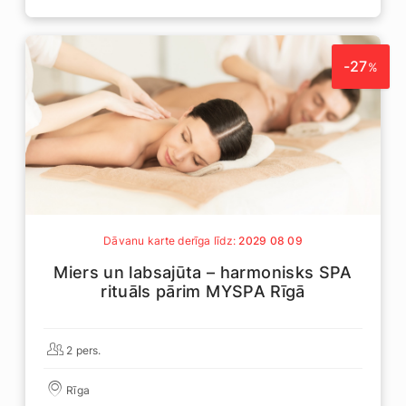
-27
%
Dāvanu karte derīga līdz:
2029 08 09
Miers un labsajūta – harmonisks SPA
rituāls pārim MYSPA Rīgā
2 pers.
Rīga