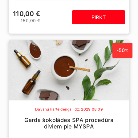
110,00 €
PIRKT
150,00 €
-50
%
Dāvanu karte derīga līdz:
2029 08 09
Garda šokolādes SPA procedūra
diviem pie MYSPA