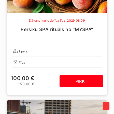
Dāvanu karte derīga līdz:
2029 08 09
Persiku SPA rituāls no ’’MYSPA’’
1 pers.
Rīga
100,00 €
PIRKT
150,00 €