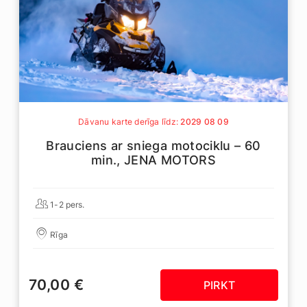
Dāvanu karte derīga līdz:
2029 08 09
Brauciens ar sniega motociklu – 60
min., JENA MOTORS
1-2 pers.
Rīga
70,00 €
PIRKT