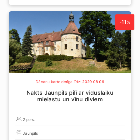
-11
%
Dāvanu karte derīga līdz:
2029 08 09
Nakts Jaunpils pilī ar viduslaiku
mielastu un vīnu diviem
2 pers.
Jaunpils