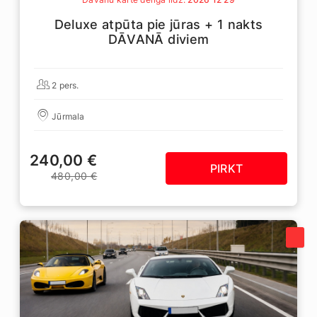
Deluxe atpūta pie jūras + 1 nakts
DĀVANĀ diviem
2 pers.
Jūrmala
240,00 €
PIRKT
480,00 €