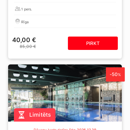
1 pers.
Rīga
40,00 €
PIRKT
85,00 €
-50
%
Limitēts
Dāvanu karte derīga līdz:
2026 12 29