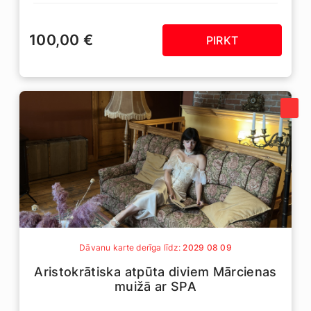
100,00 €
PIRKT
Dāvanu karte derīga līdz:
2029 08 09
Aristokrātiska atpūta diviem Mārcienas
muižā ar SPA