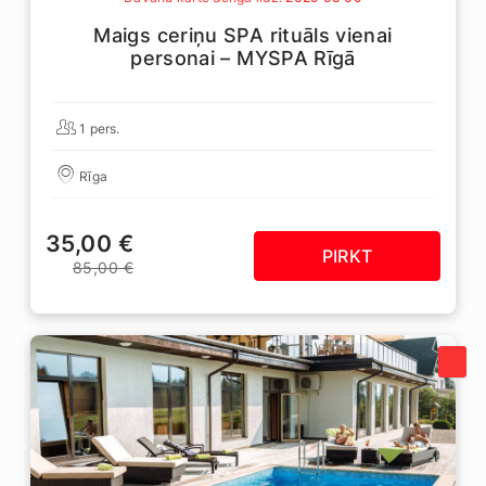
Maigs ceriņu SPA rituāls vienai
personai – MYSPA Rīgā
1 pers.
Rīga
35,00 €
PIRKT
85,00 €