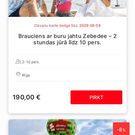
Dāvanu karte derīga līdz:
2029 08 09
Brauciens ar buru jahtu Zebedee – 2
stundas jūrā līdz 10 pers.
2-10 pers.
Rīga
190,00 €
PIRKT
-8
%