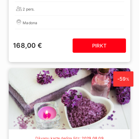
2 pers.
Madona
168,00 €
PIRKT
-59
%
Dāvanu karte derīga līdz:
2029 08 09