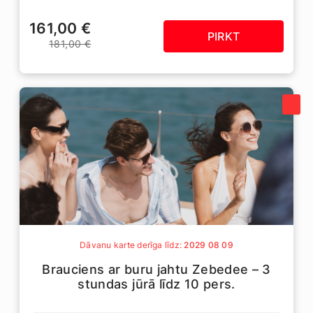
161,00 €
PIRKT
181,00 €
Dāvanu karte derīga līdz:
2029 08 09
Brauciens ar buru jahtu Zebedee – 3
stundas jūrā līdz 10 pers.