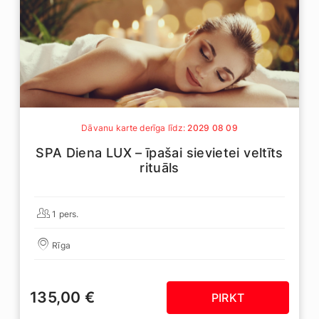
Dāvanu karte derīga līdz:
2029 08 09
SPA Diena LUX – īpašai sievietei veltīts
rituāls
1 pers.
Rīga
135,00 €
PIRKT