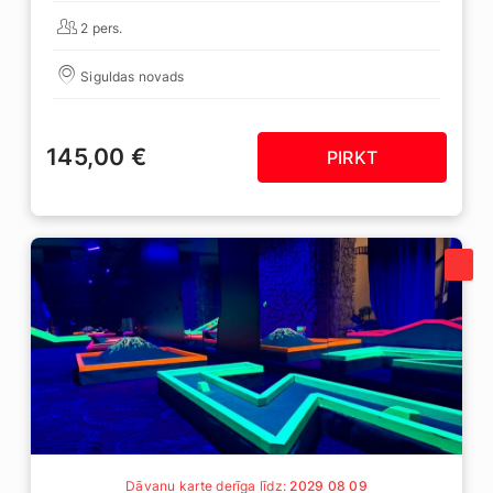
2 pers.
Siguldas novads
145,00 €
PIRKT
Dāvanu karte derīga līdz:
2029 08 09