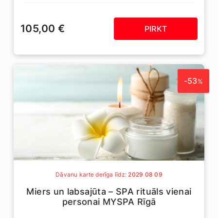
105,00 €
PIRKT
-53
%
Dāvanu karte derīga līdz:
2029 08 09
Miers un labsajūta – SPA rituāls vienai
personai MYSPA Rīgā