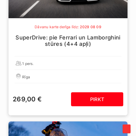
Dāvanu karte derīga līdz:
2029 08 09
SuperDrive: pie Ferrari un Lamborghini
stūres (4+4 apļi)
1 pers.
Rīga
269,00 €
PIRKT