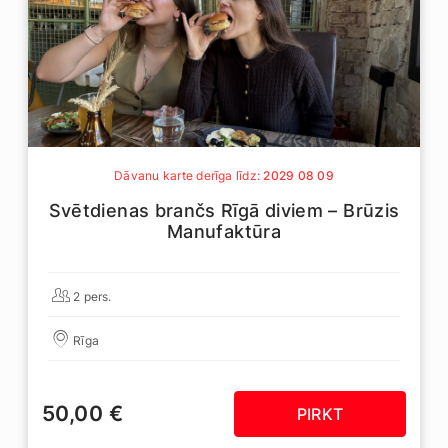
Dāvanu karte derīga līdz:
2029 08 09
Svētdienas brančs Rīgā diviem – Brūzis
Manufaktūra
2 pers.
Rīga
50,00 €
PIRKT