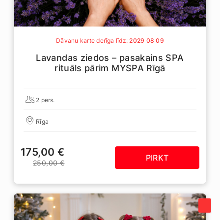
Dāvanu karte derīga līdz:
2029 08 09
Lavandas ziedos – pasakains SPA
rituāls pārim MYSPA Rīgā
2 pers.
Rīga
175,00 €
PIRKT
250,00 €