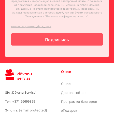
предложения и информацию в своей электронной почте. Отказаться
от получения новостной рассылки Ты можешь в любой момент,
Твои данные не будут распространяться третьим персонам. Ты
можешь ознакомиться с информацией, как мы будем использовать
Твои данные в "
Политике конфиденциальности
".
newsletter|consent_show_more
Подпишись
О нас
О нас
SIA „Dāvanu Serviss“
Для партнёров
Тел. +371 26699899
Программа блогеров
[email protected]
Э-почта:
эПодарок