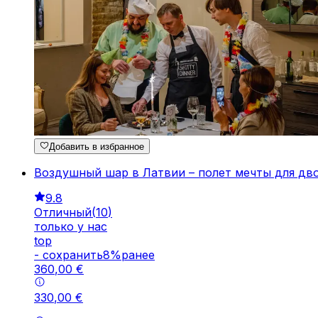
Добавить в избранное
Воздушный шар в Латвии – полет мечты для дв
9.8
Отличный
(
10
)
только у нас
top
-
cохранить
8
%
ранее
360
,
00
€
330
,
00
€