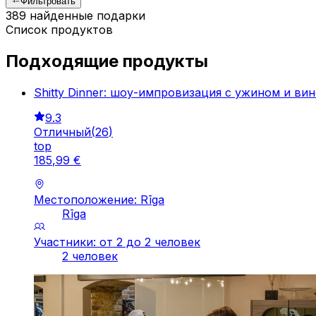
Фильтровать
389 найденные подарки
Список продуктов
Подходящие продукты
Shitty Dinner: шоу-импровизация с ужином и ви
9.3
Отличный
(
26
)
top
185
,
99
€
Местоположение: Rīga
Rīga
Участники: от 2 до 2 человек
2 человек