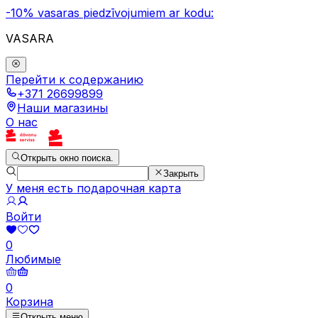
-10% vasaras piedzīvojumiem ar kodu:
VASARA
Перейти к содержанию
+371 26699899
Наши магазины
О нас
Открыть окно поиска.
Закрыть
У меня есть подарочная карта
Войти
0
Любимые
0
Корзина
Открыть меню