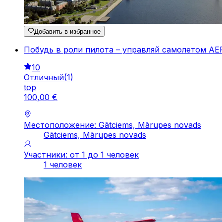
Добавить в избранное
Побудь в роли пилота – управляй самолетом A
10
Отличный
(
1
)
top
100
,
00
€
Местоположение: Gātciems, Mārupes novads
Gātciems, Mārupes novads
Участники: от 1 до 1 человек
1 человек