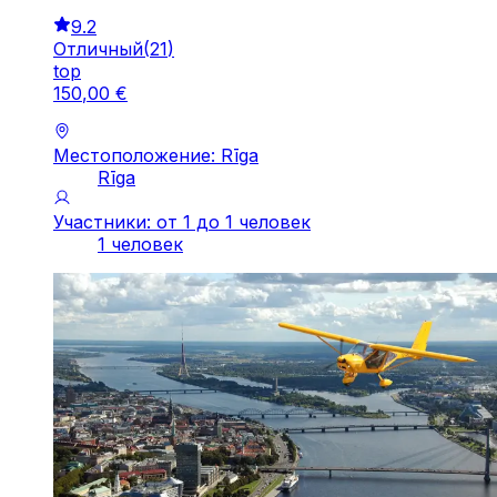
9.2
Отличный
(
21
)
top
150
,
00
€
Местоположение: Rīga
Rīga
Участники: от 1 до 1 человек
1 человек