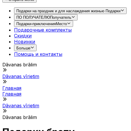
Подарки на праздник и для наслаждения жизнью
Подарки
ПО ПОЛУЧАТЕЛЮ
Получатель
Подарки-приключения
Место
Подарочные комплекты
Скидки
Новинки
Больше
Помощь и контакты
Dāvanas brālim
Dāvanas vīrietim
Главная
Главная
Dāvanas vīrietim
Dāvanas brālim