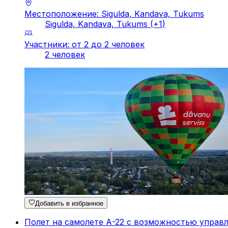
Местоположение: Sigulda, Kandava, Tukums
Sigulda, Kandava, Tukums
(+
1
)
Участники: от 2 до 2 человек
2 человек
Добавить в избранное
Полет на самолете А-22 с возможностью управ