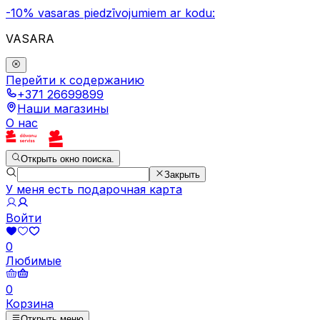
-10% vasaras piedzīvojumiem ar kodu:
VASARA
Перейти к содержанию
+371 26699899
Наши магазины
О нас
Открыть окно поиска.
Закрыть
У меня есть подарочная карта
Войти
0
Любимые
0
Корзина
Открыть меню