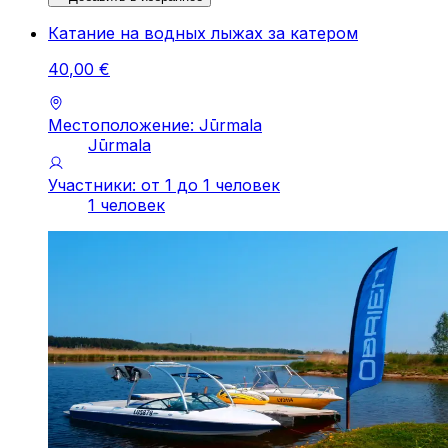
Катание на водных лыжах за катером
40
,
00
€
Местоположение: Jūrmala
Jūrmala
Участники: от 1 до 1 человек
1 человек