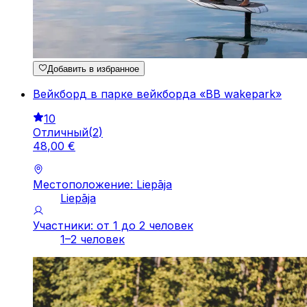
Добавить в избранное
Вейкборд в парке вейкборда «BB wakepark»
10
Отличный
(
2
)
48
,
00
€
Местоположение: Liepāja
Liepāja
Участники: от 1 до 2 человек
1–2 человек