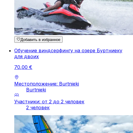
Добавить в избранное
Обучение виндсерфингу на озере Буртниеку
для двоих
70
,
00
€
Местоположение: Burtnieki
Burtnieki
Участники: от 2 до 2 человек
2 человек