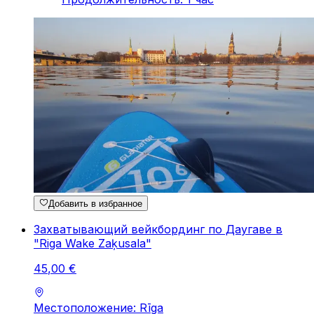
Добавить в избранное
Захватывающий вейкбординг по Даугаве в
"Riga Wake Zaķusala"
45
,
00
€
Местоположение: Rīga