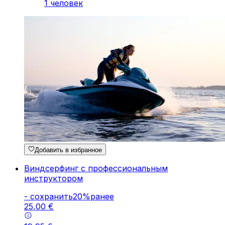
1 человек
Добавить в избранное
Виндсерфинг с профессиональным
инструктором
-
cохранить
20
%
ранее
25
,
00
€