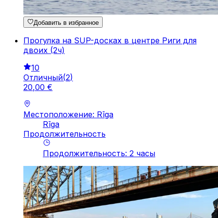
Добавить в избранное
Прогулка на SUP-досках в центре Риги для
двоих (2ч)
10
Отличный
(
2
)
20
,
00
€
Местоположение: Rīga
Rīga
Продолжительность
Продолжительность
:
2
часы