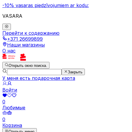
-10% vasaras piedzīvojumiem ar kodu:
VASARA
Перейти к содержанию
+371 26699899
Наши магазины
О нас
Открыть окно поиска.
Закрыть
У меня есть подарочная карта
Войти
0
Любимые
0
Корзина
Открыть меню