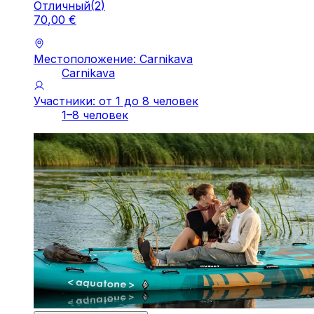
Отличный
(
2
)
70
,
00
€
Местоположение: Carnikava
Carnikava
Участники: от 1 до 8 человек
1–8 человек