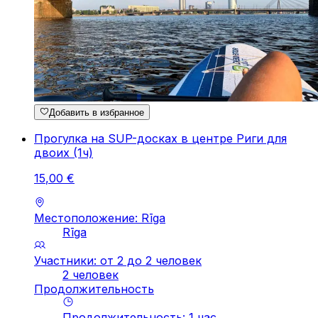
Добавить в избранное
Прогулка на SUP-досках в центре Риги для
двоих (1ч)
15
,
00
€
Местоположение: Rīga
Rīga
Участники: от 2 до 2 человек
2 человек
Продолжительность
Продолжительность
:
1
час