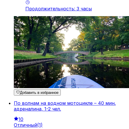
Продолжительность
:
3
часы
Добавить в избранное
По волнам на водном мотоцикле – 40 мин.
адреналина, 1-2 чел.
10
Отличный
(
1
)