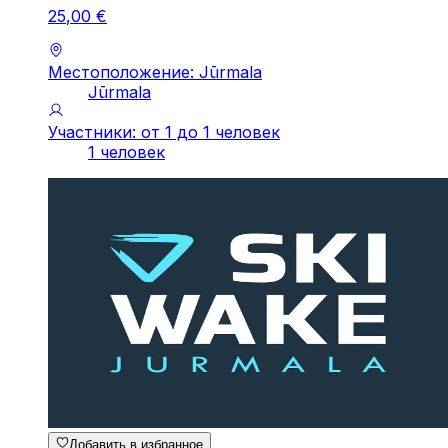
25
,
00
€
Местоположение: Jūrmala
Jūrmala
Участники: от 1 до 1 человек
1 человек
Добавить в избранное