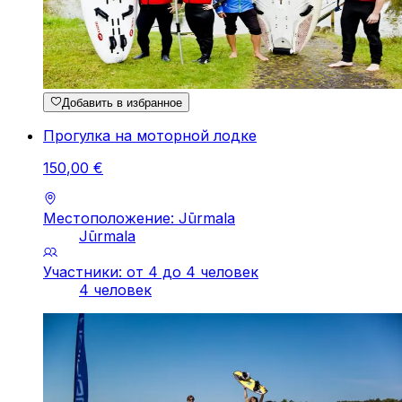
Добавить в избранное
Прогулка на моторной лодке
150
,
00
€
Местоположение: Jūrmala
Jūrmala
Участники: от 4 до 4 человек
4 человек