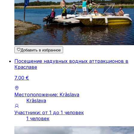
Добавить в избранное
Посещение надувных водных аттракционов в
Краславе
7
,
00
€
Местоположение: Krāslava
Krāslava
Участники: от 1 до 1 человек
1 человек