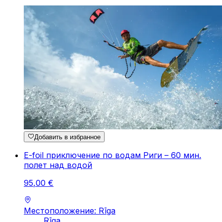
Добавить в избранное
E-foil приключение по водам Риги – 60 мин.
полет над водой
95
,
00
€
Местоположение: Rīga
Rīga