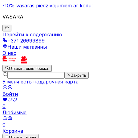
-10% vasaras piedzīvojumiem ar kodu:
VASARA
Перейти к содержанию
+371 26699899
Наши магазины
О нас
Открыть окно поиска.
Закрыть
У меня есть подарочная карта
Войти
0
Любимые
0
Корзина
Открыть меню