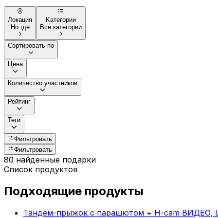
Локация
Kатегории
Но где
Все категории
Сортировать по
Цена
Количество участников
Рейтинг
Теги
Фильтровать
Фильтровать
80 найденные подарки
Список продуктов
Подходящие продукты
Тандем-прыжок с парашютом + H-cam ВИДЕО, 