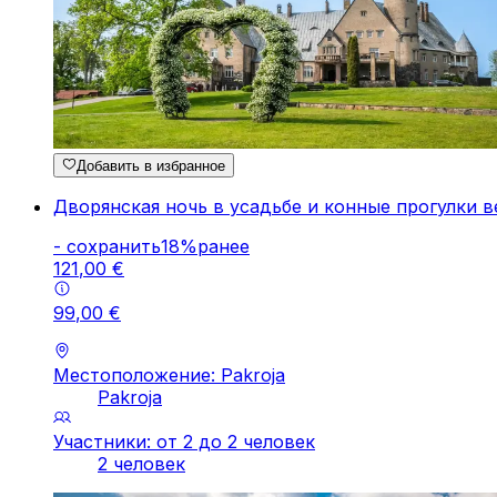
Добавить в избранное
Дворянская ночь в усадьбе и конные прогулки 
-
cохранить
18
%
ранее
121
,
00
€
99
,
00
€
Местоположение: Pakroja
Pakroja
Участники: от 2 до 2 человек
2 человек