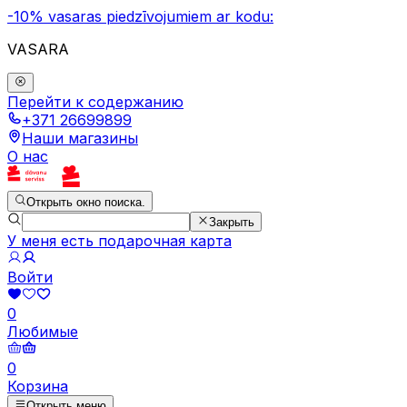
-10% vasaras piedzīvojumiem ar kodu:
VASARA
Перейти к содержанию
+371 26699899
Наши магазины
О нас
Открыть окно поиска.
Закрыть
У меня есть подарочная карта
Войти
0
Любимые
0
Корзина
Открыть меню