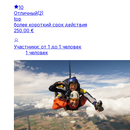
10
Отличный
(
2
)
top
более короткий срок действия
250
,
00
€
Участники: от 1 до 1 человек
1 человек